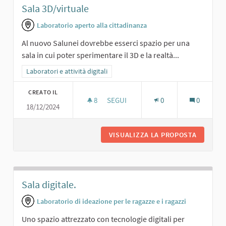
Sala 3D/virtuale
Laboratorio aperto alla cittadinanza
Al nuovo Salunei dovrebbe esserci spazio per una
sala in cui poter sperimentare il 3D e la realtà...
Filtra i risultati per categoria: Laboratori e attività digitali
Laboratori e attività digitali
CREATO IL
8
8 SOSTENITORI
SEGUI
0
0
18/12/2024
SALA 3D/VIRTUALE
VISUALIZZA LA PROPOSTA
SALA 3D
Sala digitale.
Laboratorio di ideazione per le ragazze e i ragazzi
Uno spazio attrezzato con tecnologie digitali per