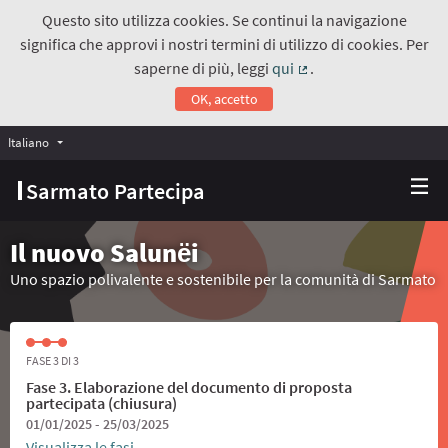
Questo sito utilizza cookies. Se continui la navigazione
significa che approvi i nostri termini di utilizzo di cookies. Per
saperne di più, leggi
qui
.
(Collegamento estern
OK, accetto
Italiano
Choose language
Scegli la lingua
Sarmato Partecipa
Il nuovo Salunёi
Uno spazio polivalente e sostenibile per la comunità di Sarmato
FASE 3 DI 3
Fase 3. Elaborazione del documento di proposta
partecipata (chiusura)
01/01/2025 - 25/03/2025
Visualizza le fasi