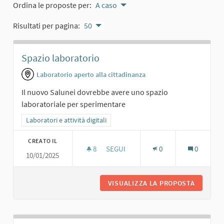
Ordina le proposte per:
A caso
Risultati per pagina:
50
Spazio laboratorio
Laboratorio aperto alla cittadinanza
Il nuovo Salunei dovrebbe avere uno spazio
laboratoriale per sperimentare
Filtra i risultati per categoria: Laboratori e attività digitali
Laboratori e attività digitali
CREATO IL
8
8 SOSTENITORI
SEGUI
0
0
10/01/2025
SPAZIO LABORATORIO
VISUALIZZA LA PROPOSTA
SPAZIO 