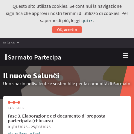
Questo sito utilizza cookies. Se continui la navigazione
significa che approvi i nostri termini di utilizzo di cookies. Per
saperne di più, leggi
qui
.
(Collegamento estern
OK, accetto
Italiano
Choose language
Scegli la lingua
Sarmato Partecipa
Il nuovo Salunёi
Uno spazio polivalente e sostenibile per la comunità di Sarmato
FASE 3 DI 3
Fase 3. Elaborazione del documento di proposta
partecipata (chiusura)
01/01/2025 - 25/03/2025
Visualizza le fasi