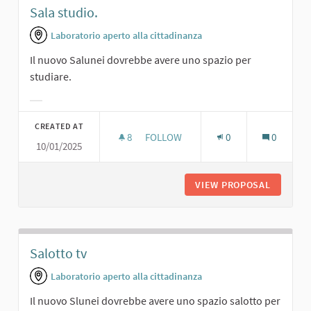
Sala studio.
Laboratorio aperto alla cittadinanza
Il nuovo Salunei dovrebbe avere uno spazio per
studiare.
Filter results for category:
CREATED AT
8
8 FOLLOWERS
FOLLOW
0
0
10/01/2025
SALA STUDIO.
VIEW PROPOSAL
SALA ST
Salotto tv
Laboratorio aperto alla cittadinanza
Il nuovo Slunei dovrebbe avere uno spazio salotto per