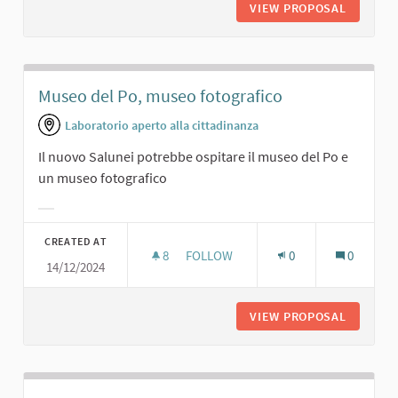
VIEW PROPOSAL
MINI BAR
Museo del Po, museo fotografico
Laboratorio aperto alla cittadinanza
Il nuovo Salunei potrebbe ospitare il museo del Po e
un museo fotografico
Filter results for category:
CREATED AT
8
8 FOLLOWERS
FOLLOW
0
0
14/12/2024
MUSEO DEL PO, MUSEO FOTOGRAFI
VIEW PROPOSAL
MUSEO D