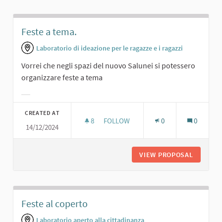
Feste a tema.
Laboratorio di ideazione per le ragazze e i ragazzi
Vorrei che negli spazi del nuovo Salunei si potessero
organizzare feste a tema
Filter results for category:
CREATED AT
8
8 FOLLOWERS
FOLLOW
0
0
14/12/2024
FESTE A TEMA.
VIEW PROPOSAL
FESTE A
Feste al coperto
Laboratorio aperto alla cittadinanza