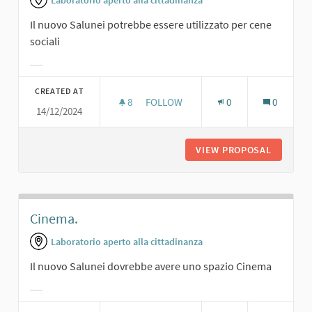
Laboratorio aperto alla cittadinanza
Il nuovo Salunei potrebbe essere utilizzato per cene
sociali
Filter results for category:
CREATED AT
8
8 FOLLOWERS
FOLLOW
0
0
14/12/2024
CENE SOCIALI.
VIEW PROPOSAL
CENE SO
Cinema.
Laboratorio aperto alla cittadinanza
Il nuovo Salunei dovrebbe avere uno spazio Cinema
Filter results for category: