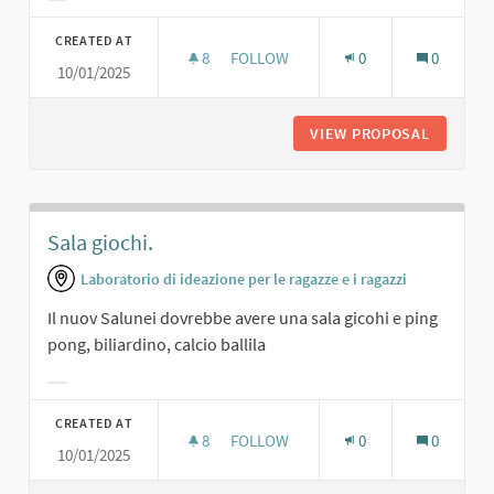
Filter results for category:
CREATED AT
8
8 FOLLOWERS
FOLLOW
0
0
10/01/2025
SALA DIGITALE.
VIEW PROPOSAL
SALA DI
Sala giochi.
Laboratorio di ideazione per le ragazze e i ragazzi
Il nuov Salunei dovrebbe avere una sala gicohi e ping
pong, biliardino, calcio ballila
Filter results for category:
CREATED AT
8
8 FOLLOWERS
FOLLOW
0
0
10/01/2025
SALA GIOCHI.