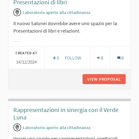
Presentazioni di libri
Laboratorio aperto alla cittadinanza
Il nuovo Salunei dovrebbe avere uno spazio per la
Presentazioni di libri e relazioni.
Filter results for category:
CREATED AT
8
8 FOLLOWERS
FOLLOW
0
0
14/12/2024
PRESENTAZIONI DI LIBRI
VIEW PROPOSAL
PRESENT
Rappresentazioni in sinergia con il Verde
Luna
Laboratorio aperto alla cittadinanza
Vorrei uno spazio per rappresentazioni, spettacoli