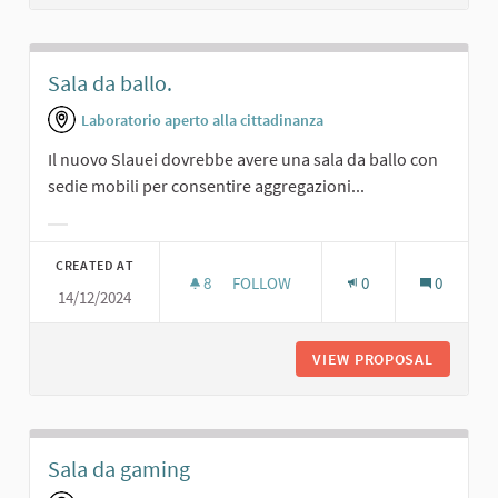
Sala da ballo.
Laboratorio aperto alla cittadinanza
Il nuovo Slauei dovrebbe avere una sala da ballo con
sedie mobili per consentire aggregazioni...
Filter results for category:
CREATED AT
8
8 FOLLOWERS
FOLLOW
0
0
14/12/2024
SALA DA BALLO.
VIEW PROPOSAL
SALA DA
Sala da gaming