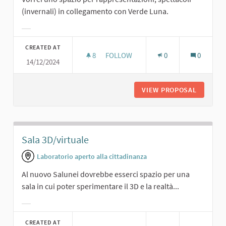
(invernali) in collegamento con Verde Luna.
Filter results for category:
CREATED AT
8
8 FOLLOWERS
FOLLOW
0
0
14/12/2024
RAPPRESENTAZIONI IN SINERGIA CO
VIEW PROPOSAL
RAPPRES
Sala 3D/virtuale
Laboratorio aperto alla cittadinanza
Al nuovo Salunei dovrebbe esserci spazio per una
sala in cui poter sperimentare il 3D e la realtà...
Filter results for category:
CREATED AT