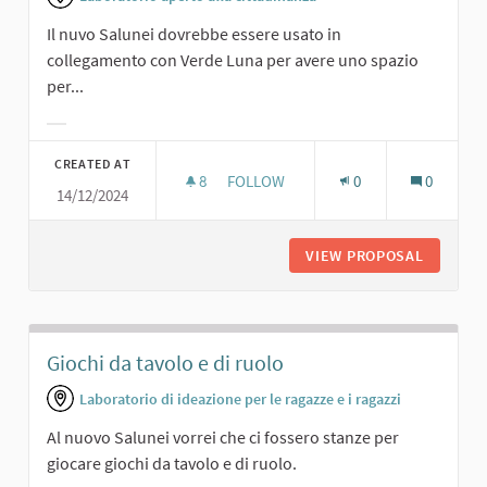
Il nuvo Salunei dovrebbe essere usato in
collegamento con Verde Luna per avere uno spazio
per...
Filter results for category:
CREATED AT
8
8 FOLLOWERS
FOLLOW
0
0
14/12/2024
FESTE AL COPERTO
VIEW PROPOSAL
FESTE A
Giochi da tavolo e di ruolo
Laboratorio di ideazione per le ragazze e i ragazzi
Al nuovo Salunei vorrei che ci fossero stanze per
giocare giochi da tavolo e di ruolo.