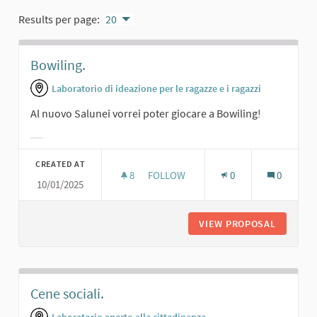
Results per page:
20
Bowiling.
Laboratorio di ideazione per le ragazze e i ragazzi
Al nuovo Salunei vorrei poter giocare a Bowiling!
Filter results for category:
CREATED AT
8
8 FOLLOWERS
FOLLOW
0
0
10/01/2025
BOWILING.
VIEW PROPOSAL
BOWILIN
Cene sociali.