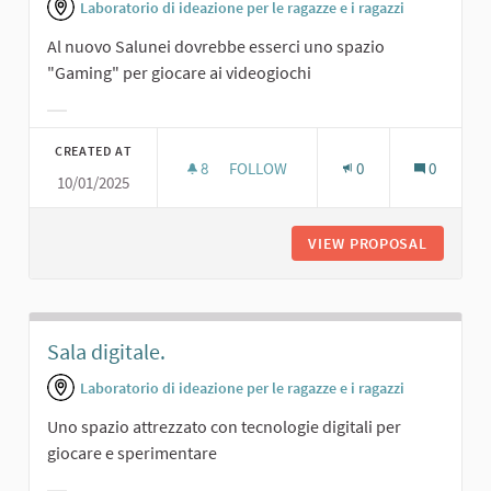
Laboratorio di ideazione per le ragazze e i ragazzi
Al nuovo Salunei dovrebbe esserci uno spazio
"Gaming" per giocare ai videogiochi
Filter results for category:
CREATED AT
8
8 FOLLOWERS
FOLLOW
0
0
10/01/2025
SALA DA GAMING
VIEW PROPOSAL
SALA DA
Sala digitale.
Laboratorio di ideazione per le ragazze e i ragazzi
Uno spazio attrezzato con tecnologie digitali per
giocare e sperimentare