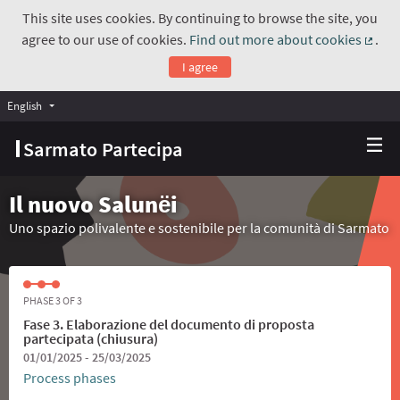
This site uses cookies. By continuing to browse the site, you
agree to our use of cookies.
Find out more about cookies
.
(Exte
I agree
English
Choose language
Scegli la lingua
Sarmato Partecipa
Il nuovo Salunёi
Uno spazio polivalente e sostenibile per la comunità di Sarmato
PHASE 3 OF 3
Fase 3. Elaborazione del documento di proposta
partecipata (chiusura)
01/01/2025 - 25/03/2025
Process phases