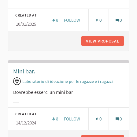
Filter results for category:
CREATED AT
8
8 FOLLOWERS
FOLLOW
0
0
10/01/2025
GIOCHI DA TAVOLO E DI RUOLO
VIEW PROPOSAL
GIOCHI 
Mini bar.
Laboratorio di ideazione per le ragazze e i ragazzi
Dovrebbe esserci un mini bar
Filter results for category:
CREATED AT
8
8 FOLLOWERS
FOLLOW
0
0
14/12/2024
MINI BAR.