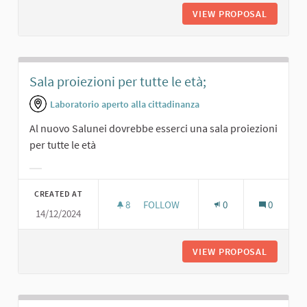
VIEW PROPOSAL
SALA GI
Sala proiezioni per tutte le età;
Laboratorio aperto alla cittadinanza
Al nuovo Salunei dovrebbe esserci una sala proiezioni
per tutte le età
Filter results for category:
CREATED AT
8
8 FOLLOWERS
FOLLOW
0
0
14/12/2024
SALA PROIEZIONI PER TUTTE LE ETÀ
VIEW PROPOSAL
SALA PR