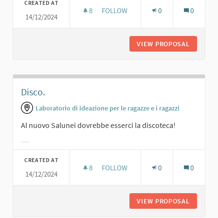
CREATED AT
8
8 FOLLOWERS
FOLLOW
0
0
14/12/2024
CINEMA.
VIEW PROPOSAL
CINEMA.
Disco.
Laboratorio di ideazione per le ragazze e i ragazzi
Al nuovo Salunei dovrebbe esserci la discoteca!
Filter results for category:
CREATED AT
8
8 FOLLOWERS
FOLLOW
0
0
14/12/2024
DISCO.
VIEW PROPOSAL
DISCO.