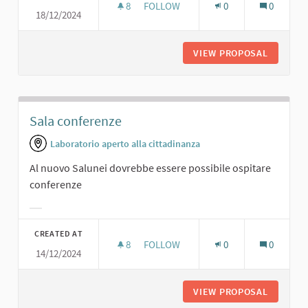
8
8 FOLLOWERS
FOLLOW
0
0
18/12/2024
SALA 3D/VIRTUALE
VIEW PROPOSAL
SALA 3D
Sala conferenze
Laboratorio aperto alla cittadinanza
Al nuovo Salunei dovrebbe essere possibile ospitare
conferenze
Filter results for category:
CREATED AT
8
8 FOLLOWERS
FOLLOW
0
0
14/12/2024
SALA CONFERENZE
VIEW PROPOSAL
SALA C