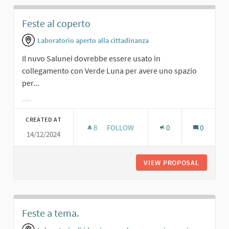
Feste al coperto
Laboratorio aperto alla cittadinanza
Il nuvo Salunei dovrebbe essere usato in
collegamento con Verde Luna per avere uno spazio
per...
Filter results for category:
CREATED AT
8
8 FOLLOWERS
FOLLOW
0
0
14/12/2024
FESTE AL COPERTO
VIEW PROPOSAL
FESTE A
Feste a tema.