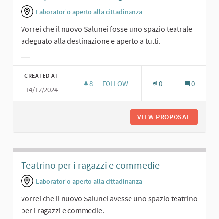
Laboratorio aperto alla cittadinanza
Vorrei che il nuovo Salunei fosse uno spazio teatrale
adeguato alla destinazione e aperto a tutti.
Filter results for category:
CREATED AT
8
8 FOLLOWERS
FOLLOW
0
0
14/12/2024
UNO SPAZIO TEATRALE ADEGUATO
VIEW PROPOSAL
UNO SPA
Teatrino per i ragazzi e commedie
Laboratorio aperto alla cittadinanza
Vorrei che il nuovo Salunei avesse uno spazio teatrino
per i ragazzi e commedie.