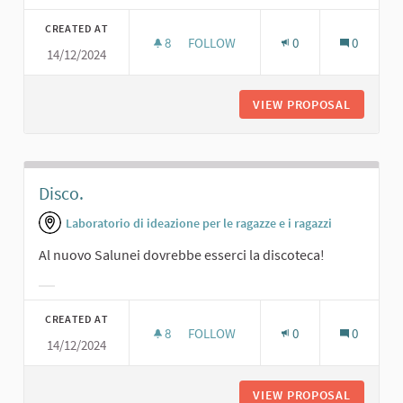
Filter results for category:
CREATED AT
8
8 FOLLOWERS
FOLLOW
0
0
14/12/2024
SALA DA BALLO.
VIEW PROPOSAL
SALA DA
Disco.
Laboratorio di ideazione per le ragazze e i ragazzi
Al nuovo Salunei dovrebbe esserci la discoteca!
Filter results for category:
CREATED AT
8
8 FOLLOWERS
FOLLOW
0
0
14/12/2024
DISCO.
VIEW PROPOSAL
DISCO.