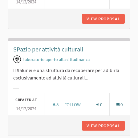
14/12/2024
UNO SPAZIO PER RAPPRESENTAZIONI
VIEW PROPOSAL
UNO SPA
SPazio per attività culturali
Laboratorio aperto alla cittadinanza
Il Salunei è una struttura da recuperare per adibirla
esclusivamente ad attività culturali...
Filter results for category:
CREATED AT
8
8 FOLLOWERS
FOLLOW
0
0
14/12/2024
SPAZIO PER ATTIVITÀ CULTURALI
VIEW PROPOSAL
SPAZIO 