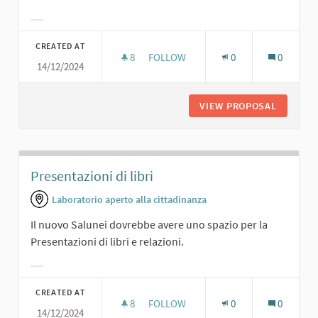
Filter results for category:
CREATED AT
8
8 FOLLOWERS
FOLLOW
0
0
14/12/2024
SALA CONFERENZE
VIEW PROPOSAL
SALA C
Presentazioni di libri
Laboratorio aperto alla cittadinanza
Il nuovo Salunei dovrebbe avere uno spazio per la
Presentazioni di libri e relazioni.
Filter results for category:
CREATED AT
8
8 FOLLOWERS
FOLLOW
0
0
14/12/2024
PRESENTAZIONI DI LIBRI