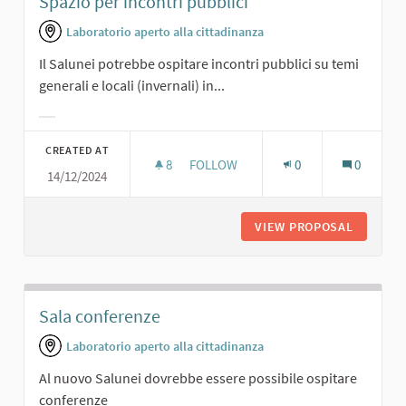
Spazio per incontri pubblici
Laboratorio aperto alla cittadinanza
Il Salunei potrebbe ospitare incontri pubblici su temi
generali e locali (invernali) in...
Filter results for category:
CREATED AT
8
8 FOLLOWERS
FOLLOW
0
0
14/12/2024
SPAZIO PER INCONTRI PUBBLICI
VIEW PROPOSAL
SPAZIO 
Sala conferenze
Laboratorio aperto alla cittadinanza
Al nuovo Salunei dovrebbe essere possibile ospitare
conferenze