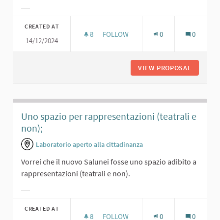
Filter results for category:
CREATED AT
8
8 FOLLOWERS
FOLLOW
0
0
14/12/2024
TEATRINO PER I RAGAZZI E COMMED
VIEW PROPOSAL
TEATRIN
Uno spazio per rappresentazioni (teatrali e
non);
Laboratorio aperto alla cittadinanza
Vorrei che il nuovo Salunei fosse uno spazio adibito a
rappresentazioni (teatrali e non).
Filter results for category:
CREATED AT
8
8 FOLLOWERS
FOLLOW
0
0