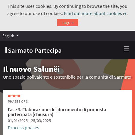
This site uses cookies. By continuing to browse the site, you
agree to our use of cookies.
Find out more about cookies
.
(Exte
I agree
English
Choose language
Scegli la lingua
Sarmato Partecipa
Il nuovo Salunёi
Uno spazio polivalente e sostenibile per la comunità di Sarmato
PHASE 3 OF 3
Fase 3. Elaborazione del documento di proposta
partecipata (chiusura)
01/01/2025 - 25/03/2025
Process phases