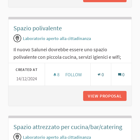
Spazio polivalente
Laboratorio aperto alla cittadinanza
Il nuovo Salunei dovrebbe essere uno spazio
polivalente con piccola cucina, servizi igienici e wifi;
CREATED AT
8
8 FOLLOWERS
FOLLOW
0
0
14/12/2024
SPAZIO POLIVALENTE
VIEW PROPOSAL
SPAZIO 
Spazio attrezzato per cucina/bar/catering
Laboratorio aperto alla cittadinanza