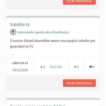
VIEW PROPOSAL
CINEMA.
Salotto tv
Laboratorio aperto alla cittadinanza
Il nuovo Slunei dovrebbe avere uno spazio salotto per
guardare la TV
Filter results for category:
CREATED AT
8
8 FOLLOWERS
FOLLOW
0
0
14/12/2024
SALOTTO TV
VIEW PROPOSAL
SALOTT