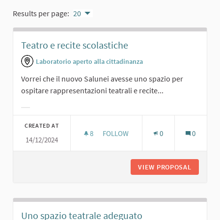
Results per page:
20
Teatro e recite scolastiche
Laboratorio aperto alla cittadinanza
Vorrei che il nuovo Salunei avesse uno spazio per
ospitare rappresentazioni teatrali e recite...
Filter results for category:
CREATED AT
8
8 FOLLOWERS
FOLLOW
0
0
14/12/2024
TEATRO E RECITE SCOLASTICHE
VIEW PROPOSAL
TEATRO 
Uno spazio teatrale adeguato