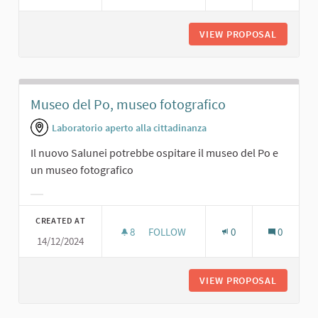
VIEW PROPOSAL
PRESENT
Museo del Po, museo fotografico
Laboratorio aperto alla cittadinanza
Il nuovo Salunei potrebbe ospitare il museo del Po e
un museo fotografico
Filter results for category:
CREATED AT
8
8 FOLLOWERS
FOLLOW
0
0
14/12/2024
MUSEO DEL PO, MUSEO FOTOGRAFI
VIEW PROPOSAL
MUSEO D