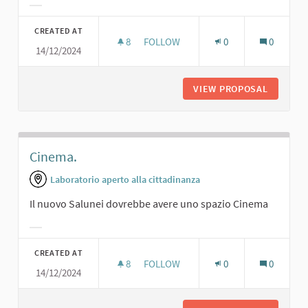
Filter results for category:
CREATED AT
8
8 FOLLOWERS
FOLLOW
0
0
14/12/2024
SALA PROIEZIONI PER TUTTE LE ETÀ
VIEW PROPOSAL
SALA PR
Cinema.
Laboratorio aperto alla cittadinanza
Il nuovo Salunei dovrebbe avere uno spazio Cinema
Filter results for category:
CREATED AT
8
8 FOLLOWERS
FOLLOW
0
0
14/12/2024
CINEMA.