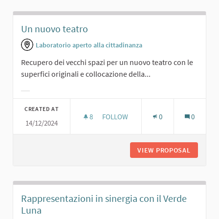
Un nuovo teatro
Laboratorio aperto alla cittadinanza
Recupero dei vecchi spazi per un nuovo teatro con le
superfici originali e collocazione della...
Filter results for category:
CREATED AT
8
8 FOLLOWERS
FOLLOW
0
0
14/12/2024
UN NUOVO TEATRO
VIEW PROPOSAL
UN NUO
Rappresentazioni in sinergia con il Verde
Luna