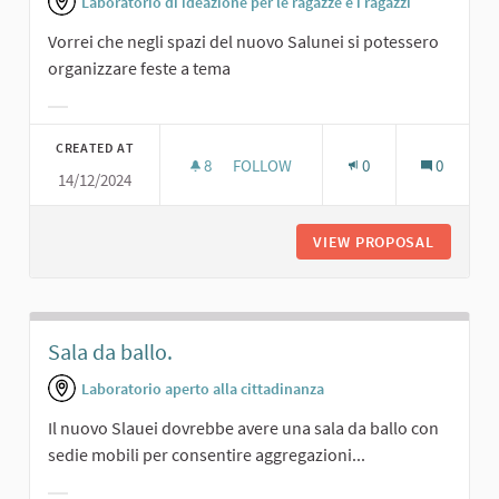
Laboratorio di ideazione per le ragazze e i ragazzi
Vorrei che negli spazi del nuovo Salunei si potessero
organizzare feste a tema
Filter results for category:
CREATED AT
8
8 FOLLOWERS
FOLLOW
0
0
14/12/2024
FESTE A TEMA.
VIEW PROPOSAL
FESTE A
Sala da ballo.
Laboratorio aperto alla cittadinanza
Il nuovo Slauei dovrebbe avere una sala da ballo con
sedie mobili per consentire aggregazioni...