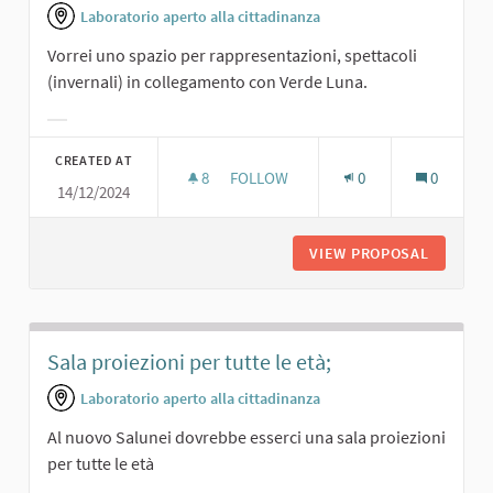
Laboratorio aperto alla cittadinanza
Vorrei uno spazio per rappresentazioni, spettacoli
(invernali) in collegamento con Verde Luna.
Filter results for category:
CREATED AT
8
8 FOLLOWERS
FOLLOW
0
0
14/12/2024
RAPPRESENTAZIONI IN SINERGIA CO
VIEW PROPOSAL
RAPPRES
Sala proiezioni per tutte le età;
Laboratorio aperto alla cittadinanza
Al nuovo Salunei dovrebbe esserci una sala proiezioni
per tutte le età