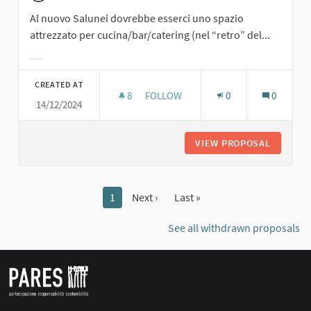
Al nuovo Salunei dovrebbe esserci uno spazio
attrezzato per cucina/bar/catering (nel “retro” del...
Filter results for category:
CREATED AT
8
8 FOLLOWERS
FOLLOW
0
0
14/12/2024
SPAZIO ATTREZZATO PER CUCINA/B
VIEW PROPOSAL
SPAZIO 
1
Next ›
Last »
See all withdrawn proposals