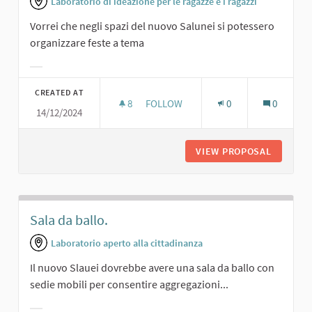
Laboratorio di ideazione per le ragazze e i ragazzi
Vorrei che negli spazi del nuovo Salunei si potessero
organizzare feste a tema
Filter results for category:
CREATED AT
8
8 FOLLOWERS
FOLLOW
0
0
14/12/2024
FESTE A TEMA.
VIEW PROPOSAL
FESTE A
Sala da ballo.
Laboratorio aperto alla cittadinanza
Il nuovo Slauei dovrebbe avere una sala da ballo con
sedie mobili per consentire aggregazioni...