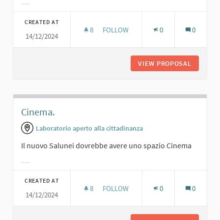
Filter results for category:
CREATED AT
8
8 FOLLOWERS
FOLLOW
0
0
14/12/2024
SALA PROIEZIONI PER TUTTE LE ETÀ
VIEW PROPOSAL
SALA PR
Cinema.
Laboratorio aperto alla cittadinanza
Il nuovo Salunei dovrebbe avere uno spazio Cinema
Filter results for category:
CREATED AT
8
8 FOLLOWERS
FOLLOW
0
0
14/12/2024
CINEMA.