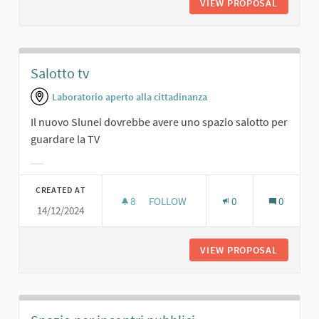
VIEW PROPOSAL
CINEMA.
Salotto tv
Laboratorio aperto alla cittadinanza
Il nuovo Slunei dovrebbe avere uno spazio salotto per
guardare la TV
Filter results for category:
CREATED AT
8
8 FOLLOWERS
FOLLOW
0
0
14/12/2024
SALOTTO TV
VIEW PROPOSAL
SALOTT