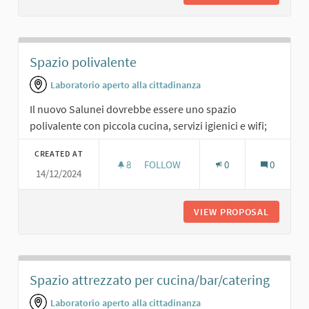
Spazio polivalente
Laboratorio aperto alla cittadinanza
Il nuovo Salunei dovrebbe essere uno spazio
polivalente con piccola cucina, servizi igienici e wifi;
CREATED AT
8
8 FOLLOWERS
FOLLOW
0
0
14/12/2024
SPAZIO POLIVALENTE
VIEW PROPOSAL
SPAZIO 
Spazio attrezzato per cucina/bar/catering
Laboratorio aperto alla cittadinanza