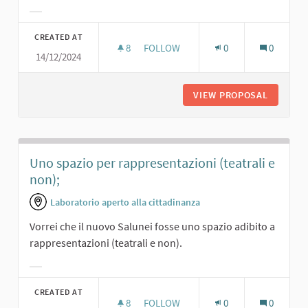
Filter results for category:
CREATED AT
8
8 FOLLOWERS
FOLLOW
0
0
14/12/2024
TEATRINO PER I RAGAZZI E COMMED
VIEW PROPOSAL
TEATRIN
Uno spazio per rappresentazioni (teatrali e
non);
Laboratorio aperto alla cittadinanza
Vorrei che il nuovo Salunei fosse uno spazio adibito a
rappresentazioni (teatrali e non).
Filter results for category:
CREATED AT
8
8 FOLLOWERS
FOLLOW
0
0