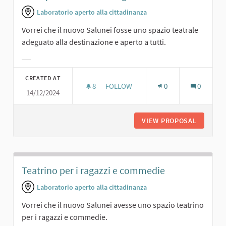
Laboratorio aperto alla cittadinanza
Vorrei che il nuovo Salunei fosse uno spazio teatrale
adeguato alla destinazione e aperto a tutti.
Filter results for category:
CREATED AT
8
8 FOLLOWERS
FOLLOW
0
0
14/12/2024
UNO SPAZIO TEATRALE ADEGUATO
VIEW PROPOSAL
UNO SPA
Teatrino per i ragazzi e commedie
Laboratorio aperto alla cittadinanza
Vorrei che il nuovo Salunei avesse uno spazio teatrino
per i ragazzi e commedie.