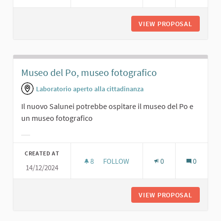
VIEW PROPOSAL
PRESENT
Museo del Po, museo fotografico
Laboratorio aperto alla cittadinanza
Il nuovo Salunei potrebbe ospitare il museo del Po e
un museo fotografico
Filter results for category:
CREATED AT
8
8 FOLLOWERS
FOLLOW
0
0
14/12/2024
MUSEO DEL PO, MUSEO FOTOGRAFI
VIEW PROPOSAL
MUSEO D