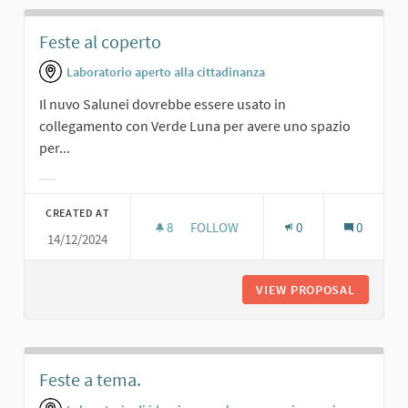
Feste al coperto
Laboratorio aperto alla cittadinanza
Il nuvo Salunei dovrebbe essere usato in
collegamento con Verde Luna per avere uno spazio
per...
Filter results for category:
CREATED AT
8
8 FOLLOWERS
FOLLOW
0
0
14/12/2024
FESTE AL COPERTO
VIEW PROPOSAL
FESTE A
Feste a tema.