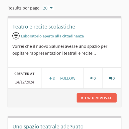
Results per page:
20
Teatro e recite scolastiche
Laboratorio aperto alla cittadinanza
Vorrei che il nuovo Salunei avesse uno spazio per
ospitare rappresentazioni teatrali e recite...
Filter results for category:
CREATED AT
8
8 FOLLOWERS
FOLLOW
0
0
14/12/2024
TEATRO E RECITE SCOLASTICHE
VIEW PROPOSAL
TEATRO 
Uno spazio teatrale adeguato