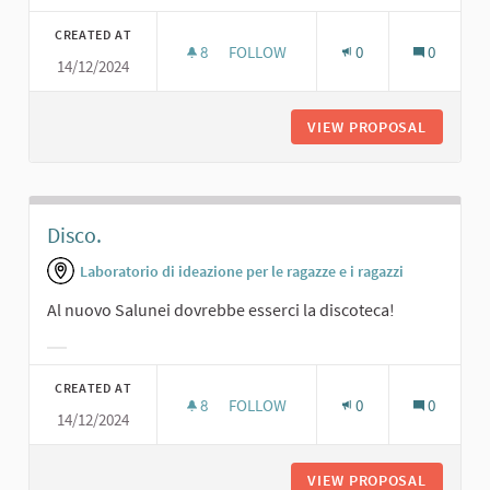
Filter results for category:
CREATED AT
8
8 FOLLOWERS
FOLLOW
0
0
14/12/2024
SALA DA BALLO.
VIEW PROPOSAL
SALA DA
Disco.
Laboratorio di ideazione per le ragazze e i ragazzi
Al nuovo Salunei dovrebbe esserci la discoteca!
Filter results for category:
CREATED AT
8
8 FOLLOWERS
FOLLOW
0
0
14/12/2024
DISCO.
VIEW PROPOSAL
DISCO.