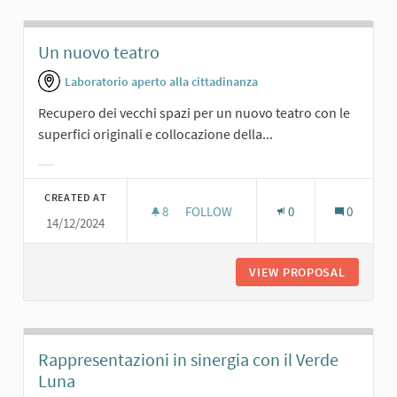
Un nuovo teatro
Laboratorio aperto alla cittadinanza
Recupero dei vecchi spazi per un nuovo teatro con le
superfici originali e collocazione della...
Filter results for category:
CREATED AT
8
8 FOLLOWERS
FOLLOW
0
0
14/12/2024
UN NUOVO TEATRO
VIEW PROPOSAL
UN NUO
Rappresentazioni in sinergia con il Verde
Luna