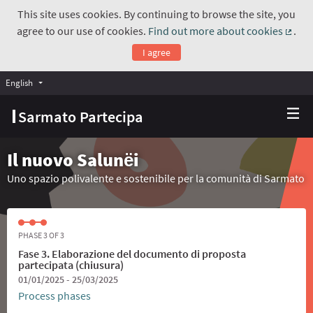
This site uses cookies. By continuing to browse the site, you
agree to our use of cookies.
Find out more about cookies
.
(Exte
I agree
English
Choose language
Scegli la lingua
Sarmato Partecipa
Il nuovo Salunёi
Uno spazio polivalente e sostenibile per la comunità di Sarmato
PHASE 3 OF 3
Fase 3. Elaborazione del documento di proposta
partecipata (chiusura)
01/01/2025 - 25/03/2025
Process phases