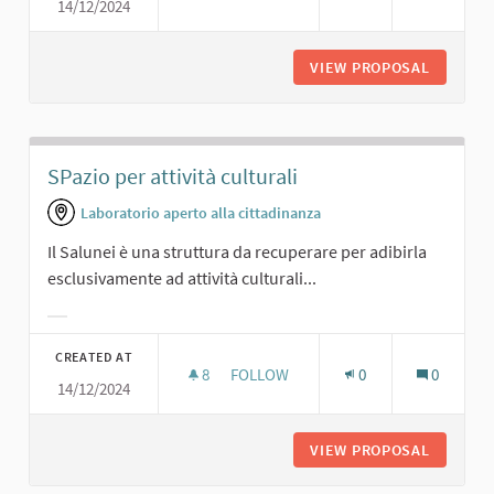
14/12/2024
UNO SPAZIO PER RAPPRESENTAZIONI
VIEW PROPOSAL
UNO SPA
SPazio per attività culturali
Laboratorio aperto alla cittadinanza
Il Salunei è una struttura da recuperare per adibirla
esclusivamente ad attività culturali...
Filter results for category:
CREATED AT
8
8 FOLLOWERS
FOLLOW
0
0
14/12/2024
SPAZIO PER ATTIVITÀ CULTURALI
VIEW PROPOSAL
SPAZIO 