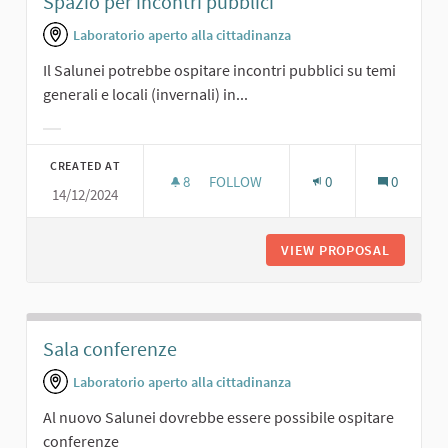
Spazio per incontri pubblici
Laboratorio aperto alla cittadinanza
Il Salunei potrebbe ospitare incontri pubblici su temi
generali e locali (invernali) in...
Filter results for category:
CREATED AT
8
8 FOLLOWERS
FOLLOW
0
0
14/12/2024
SPAZIO PER INCONTRI PUBBLICI
VIEW PROPOSAL
SPAZIO 
Sala conferenze
Laboratorio aperto alla cittadinanza
Al nuovo Salunei dovrebbe essere possibile ospitare
conferenze