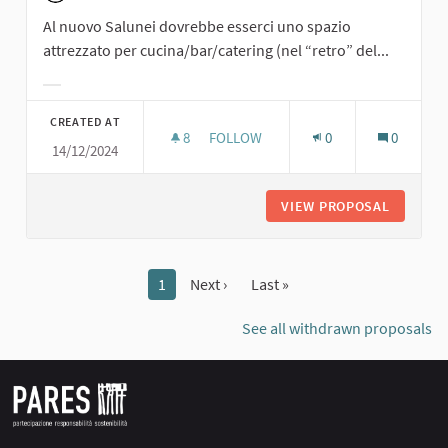
Al nuovo Salunei dovrebbe esserci uno spazio
attrezzato per cucina/bar/catering (nel “retro” del...
Filter results for category:
CREATED AT
8
8 FOLLOWERS
FOLLOW
0
0
14/12/2024
SPAZIO ATTREZZATO PER CUCINA/B
VIEW PROPOSAL
SPAZIO 
1
Next ›
Last »
See all withdrawn proposals