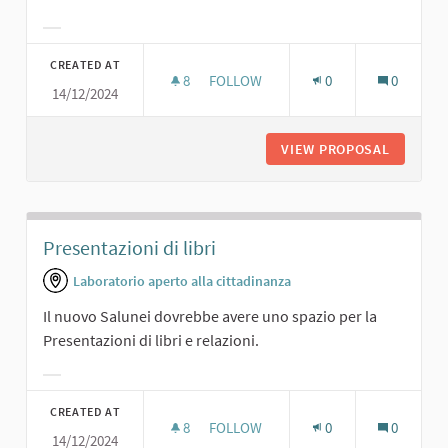
Filter results for category:
CREATED AT
8
8 FOLLOWERS
FOLLOW
0
0
14/12/2024
SALA CONFERENZE
VIEW PROPOSAL
SALA C
Presentazioni di libri
Laboratorio aperto alla cittadinanza
Il nuovo Salunei dovrebbe avere uno spazio per la
Presentazioni di libri e relazioni.
Filter results for category:
CREATED AT
8
8 FOLLOWERS
FOLLOW
0
0
14/12/2024
PRESENTAZIONI DI LIBRI