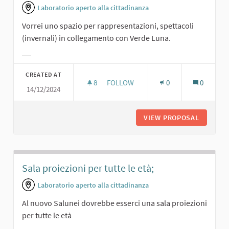
Laboratorio aperto alla cittadinanza
Vorrei uno spazio per rappresentazioni, spettacoli
(invernali) in collegamento con Verde Luna.
Filter results for category:
CREATED AT
8
8 FOLLOWERS
FOLLOW
0
0
14/12/2024
RAPPRESENTAZIONI IN SINERGIA CO
VIEW PROPOSAL
RAPPRES
Sala proiezioni per tutte le età;
Laboratorio aperto alla cittadinanza
Al nuovo Salunei dovrebbe esserci una sala proiezioni
per tutte le età