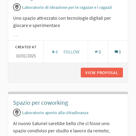
Laboratorio di ideazione per le ragazze e i ragazzi
Uno spazio attrezzato con tecnologie digitali per
giocare e sperimentare
Filter results for category:
CREATED AT
8
8 FOLLOWERS
FOLLOW
0
0
10/01/2025
SALA DIGITALE.
VIEW PROPOSAL
SALA DI
Spazio per coworking
Laboratorio aperto alla cittadinanza
Al nuovo Salunei sarebbe bello che ci fosse uno
spazio condiviso per studio e lavoro da remoto;