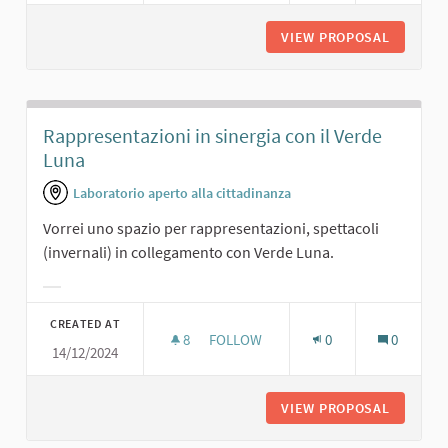
VIEW PROPOSAL
SALA PR
Rappresentazioni in sinergia con il Verde
Luna
Laboratorio aperto alla cittadinanza
Vorrei uno spazio per rappresentazioni, spettacoli
(invernali) in collegamento con Verde Luna.
Filter results for category:
CREATED AT
8
8 FOLLOWERS
FOLLOW
0
0
14/12/2024
RAPPRESENTAZIONI IN SINERGIA CO
VIEW PROPOSAL
RAPPRES