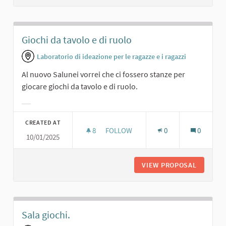
Giochi da tavolo e di ruolo
Laboratorio di ideazione per le ragazze e i ragazzi
Al nuovo Salunei vorrei che ci fossero stanze per
giocare giochi da tavolo e di ruolo.
Filter results for category:
CREATED AT
8
8 FOLLOWERS
FOLLOW
0
0
10/01/2025
GIOCHI DA TAVOLO E DI RUOLO
VIEW PROPOSAL
GIOCHI 
Sala giochi.