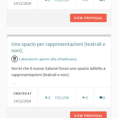
14/12/2024
UNO SPAZIO TEATRALE ADEGUATO
VIEW PROPOSAL
UNO SPA
Uno spazio per rappresentazioni (teatrali e
non);
Laboratorio aperto alla cittadinanza
Vorrei che il nuovo Salunei fosse uno spazio adibito a
rappresentazioni (teatrali e non).
Filter results for category:
CREATED AT
8
8 FOLLOWERS
FOLLOW
0
0
14/12/2024
UNO SPAZIO PER RAPPRESENTAZIONI
VIEW PROPOSAL
UNO SPA