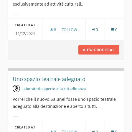
esclusivamente ad attività culturali...
Filter results for category:
CREATED AT
8
8 FOLLOWERS
FOLLOW
0
0
14/12/2024
SPAZIO PER ATTIVITÀ CULTURALI
VIEW PROPOSAL
SPAZIO 
Uno spazio teatrale adeguato
Laboratorio aperto alla cittadinanza
Vorrei che il nuovo Salunei fosse uno spazio teatrale
adeguato alla destinazione e aperto a tutti.
Filter results for category:
CREATED AT
8
8 FOLLOWERS
FOLLOW
0
0