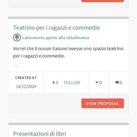
Teatrino per i ragazzi e commedie
Laboratorio aperto alla cittadinanza
Vorrei che il nuovo Salunei avesse uno spazio teatrino
per i ragazzi e commedie.
Filter results for category:
CREATED AT
8
8 FOLLOWERS
FOLLOW
0
0
14/12/2024
TEATRINO PER I RAGAZZI E COMMED
VIEW PROPOSAL
TEATRIN
Presentazioni di libri