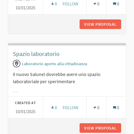
8
8 FOLLOWERS
FOLLOW
0
0
10/01/2025
BOWILING.
VIEW PROPOSAL
BOWILIN
Spazio laboratorio
Laboratorio aperto alla cittadinanza
Il nuovo Salunei dovrebbe avere uno spazio
laboratoriale per sperimentare
Filter results for category:
CREATED AT
8
8 FOLLOWERS
FOLLOW
0
0
10/01/2025
SPAZIO LABORATORIO
VIEW PROPOSAL
SPAZIO 