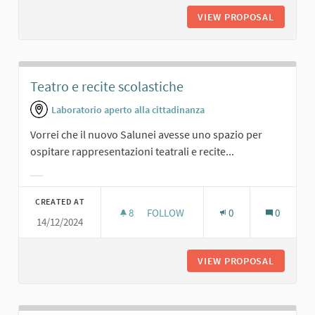
VIEW PROPOSAL
SPAZIO 
Teatro e recite scolastiche
Laboratorio aperto alla cittadinanza
Vorrei che il nuovo Salunei avesse uno spazio per
ospitare rappresentazioni teatrali e recite...
Filter results for category:
CREATED AT
8
8 FOLLOWERS
FOLLOW
0
0
14/12/2024
TEATRO E RECITE SCOLASTICHE
VIEW PROPOSAL
TEATRO 