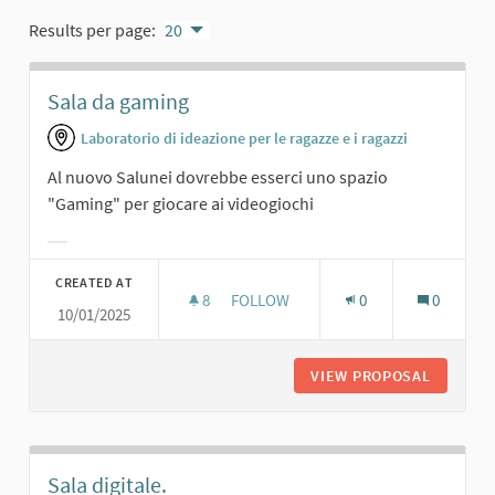
Results per page:
20
Sala da gaming
Laboratorio di ideazione per le ragazze e i ragazzi
Al nuovo Salunei dovrebbe esserci uno spazio
"Gaming" per giocare ai videogiochi
Filter results for category:
CREATED AT
8
8 FOLLOWERS
FOLLOW
0
0
10/01/2025
SALA DA GAMING
VIEW PROPOSAL
SALA DA
Sala digitale.