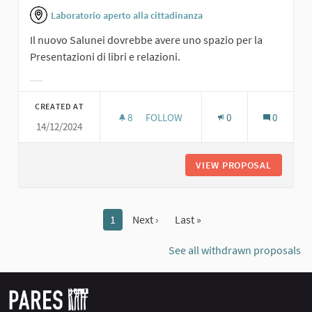
Laboratorio aperto alla cittadinanza
Il nuovo Salunei dovrebbe avere uno spazio per la
Presentazioni di libri e relazioni.
Filter results for category:
CREATED AT
8
8 FOLLOWERS
FOLLOW
0
0
14/12/2024
PRESENTAZIONI DI LIBRI
VIEW PROPOSAL
PRESENT
1
Next ›
Last »
See all withdrawn proposals