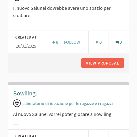
Il nuovo Salunei dovrebbe avere uno spazio per
studiare.
Filter results for category:
CREATED AT
8
8 FOLLOWERS
FOLLOW
0
0
10/01/2025
SALA STUDIO.
VIEW PROPOSAL
SALA ST
Bowiling.
Laboratorio di ideazione per le ragazze e i ragazzi
Al nuovo Salunei vorrei poter giocare a Bowiling!
Filter results for category:
CREATED AT