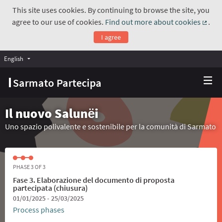
This site uses cookies. By continuing to browse the site, you
agree to our use of cookies.
Find out more about cookies
.
(Exte
I agree
English
Choose language
Scegli la lingua
Sarmato Partecipa
Il nuovo Salunёi
Uno spazio polivalente e sostenibile per la comunità di Sarmato
PHASE 3 OF 3
Fase 3. Elaborazione del documento di proposta
partecipata (chiusura)
01/01/2025 - 25/03/2025
Process phases