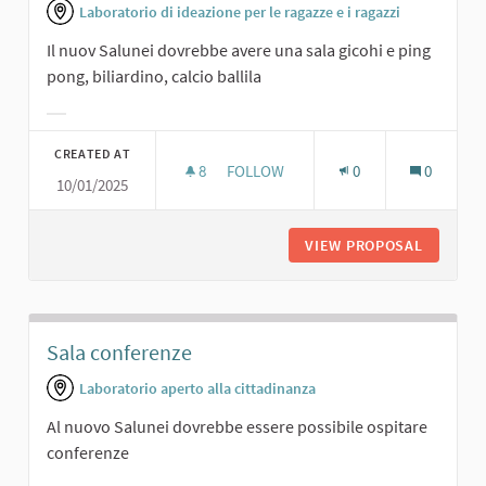
Laboratorio di ideazione per le ragazze e i ragazzi
Il nuov Salunei dovrebbe avere una sala gicohi e ping
pong, biliardino, calcio ballila
Filter results for category:
CREATED AT
8
8 FOLLOWERS
FOLLOW
0
0
10/01/2025
SALA GIOCHI.
VIEW PROPOSAL
SALA GI
Sala conferenze
Laboratorio aperto alla cittadinanza
Al nuovo Salunei dovrebbe essere possibile ospitare
conferenze