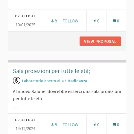
Filter results for category:
CREATED AT
8
8 FOLLOWERS
FOLLOW
0
0
10/01/2025
SPAZIO PER COWORKING
VIEW PROPOSAL
SPAZIO 
Sala proiezioni per tutte le età;
Laboratorio aperto alla cittadinanza
Al nuovo Salunei dovrebbe esserci una sala proiezioni
per tutte le età
Filter results for category:
CREATED AT
8
8 FOLLOWERS
FOLLOW
0
0
14/12/2024
SALA PROIEZIONI PER TUTTE LE ETÀ