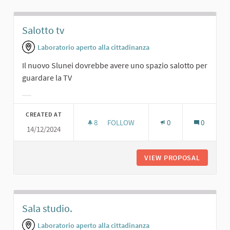
Salotto tv
Laboratorio aperto alla cittadinanza
Il nuovo Slunei dovrebbe avere uno spazio salotto per
guardare la TV
Filter results for category:
CREATED AT
8
8 FOLLOWERS
FOLLOW
0
0
14/12/2024
SALOTTO TV
VIEW PROPOSAL
SALOTT
Sala studio.
Laboratorio aperto alla cittadinanza