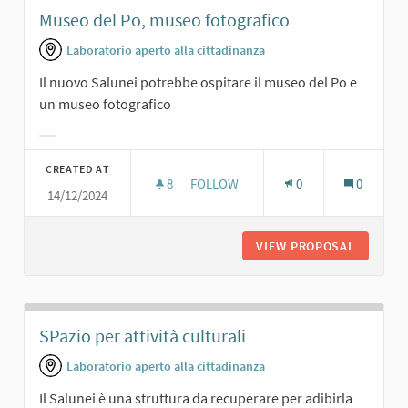
Museo del Po, museo fotografico
Laboratorio aperto alla cittadinanza
Il nuovo Salunei potrebbe ospitare il museo del Po e
un museo fotografico
Filter results for category:
CREATED AT
8
8 FOLLOWERS
FOLLOW
0
0
14/12/2024
MUSEO DEL PO, MUSEO FOTOGRAFI
VIEW PROPOSAL
MUSEO D
SPazio per attività culturali
Laboratorio aperto alla cittadinanza
Il Salunei è una struttura da recuperare per adibirla