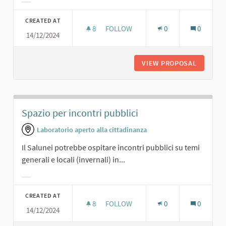
Filter results for category:
CREATED AT
8
8 FOLLOWERS
FOLLOW
0
0
14/12/2024
SALA CONFERENZE
VIEW PROPOSAL
SALA C
Spazio per incontri pubblici
Laboratorio aperto alla cittadinanza
Il Salunei potrebbe ospitare incontri pubblici su temi
generali e locali (invernali) in...
Filter results for category:
CREATED AT
8
8 FOLLOWERS
FOLLOW
0
0
14/12/2024
SPAZIO PER INCONTRI PUBBLICI