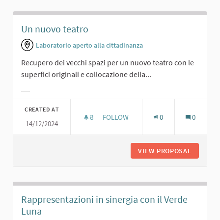
Un nuovo teatro
Laboratorio aperto alla cittadinanza
Recupero dei vecchi spazi per un nuovo teatro con le
superfici originali e collocazione della...
Filter results for category:
CREATED AT
8
8 FOLLOWERS
FOLLOW
0
0
14/12/2024
UN NUOVO TEATRO
VIEW PROPOSAL
UN NUO
Rappresentazioni in sinergia con il Verde
Luna