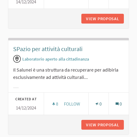
14/12/2024
UNO SPAZIO PER RAPPRESENTAZIONI
VIEW PROPOSAL
UNO SPA
SPazio per attività culturali
Laboratorio aperto alla cittadinanza
Il Salunei è una struttura da recuperare per adibirla
esclusivamente ad attività culturali...
Filter results for category:
CREATED AT
8
8 FOLLOWERS
FOLLOW
0
0
14/12/2024
SPAZIO PER ATTIVITÀ CULTURALI
VIEW PROPOSAL
SPAZIO 