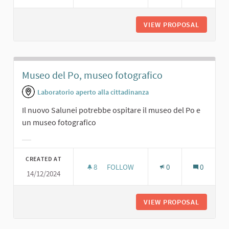
VIEW PROPOSAL
PRESENT
Museo del Po, museo fotografico
Laboratorio aperto alla cittadinanza
Il nuovo Salunei potrebbe ospitare il museo del Po e
un museo fotografico
Filter results for category:
CREATED AT
8
8 FOLLOWERS
FOLLOW
0
0
14/12/2024
MUSEO DEL PO, MUSEO FOTOGRAFI
VIEW PROPOSAL
MUSEO D