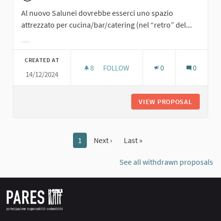
Al nuovo Salunei dovrebbe esserci uno spazio
attrezzato per cucina/bar/catering (nel “retro” del...
Filter results for category:
CREATED AT
8
8 FOLLOWERS
FOLLOW
0
0
14/12/2024
SPAZIO ATTREZZATO PER CUCINA/B
VIEW PROPOSAL
SPAZIO 
1
Next ›
Last »
See all withdrawn proposals