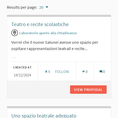
Results per page:
20
Teatro e recite scolastiche
Laboratorio aperto alla cittadinanza
Vorrei che il nuovo Salunei avesse uno spazio per
ospitare rappresentazioni teatrali e recite...
Filter results for category:
CREATED AT
8
8 FOLLOWERS
FOLLOW
0
0
14/12/2024
TEATRO E RECITE SCOLASTICHE
VIEW PROPOSAL
TEATRO 
Uno spazio teatrale adeguato