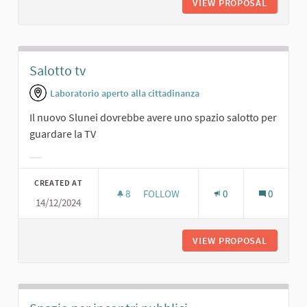
VIEW PROPOSAL
CINEMA.
Salotto tv
Laboratorio aperto alla cittadinanza
Il nuovo Slunei dovrebbe avere uno spazio salotto per
guardare la TV
Filter results for category:
CREATED AT
8
8 FOLLOWERS
FOLLOW
0
0
14/12/2024
SALOTTO TV
VIEW PROPOSAL
SALOTT