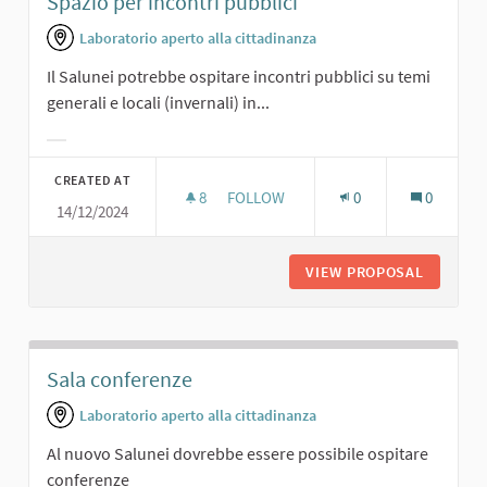
Spazio per incontri pubblici
Laboratorio aperto alla cittadinanza
Il Salunei potrebbe ospitare incontri pubblici su temi
generali e locali (invernali) in...
Filter results for category:
CREATED AT
8
8 FOLLOWERS
FOLLOW
0
0
14/12/2024
SPAZIO PER INCONTRI PUBBLICI
VIEW PROPOSAL
SPAZIO 
Sala conferenze
Laboratorio aperto alla cittadinanza
Al nuovo Salunei dovrebbe essere possibile ospitare
conferenze