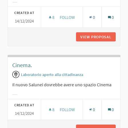
Filter results for category:
CREATED AT
8
8 FOLLOWERS
FOLLOW
0
0
14/12/2024
SALA PROIEZIONI PER TUTTE LE ETÀ
VIEW PROPOSAL
SALA PR
Cinema.
Laboratorio aperto alla cittadinanza
Il nuovo Salunei dovrebbe avere uno spazio Cinema
Filter results for category:
CREATED AT
8
8 FOLLOWERS
FOLLOW
0
0
14/12/2024
CINEMA.