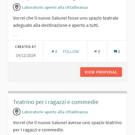
Laboratorio aperto alla cittadinanza
Vorrei che il nuovo Salunei fosse uno spazio teatrale
adeguato alla destinazione e aperto a tutti.
Filter results for category:
CREATED AT
8
8 FOLLOWERS
FOLLOW
0
0
14/12/2024
UNO SPAZIO TEATRALE ADEGUATO
VIEW PROPOSAL
UNO SPA
Teatrino per i ragazzi e commedie
Laboratorio aperto alla cittadinanza
Vorrei che il nuovo Salunei avesse uno spazio teatrino
per i ragazzi e commedie.