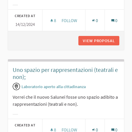
Filter results for category:
CREATED AT
8
8 FOLLOWERS
FOLLOW
0
0
14/12/2024
TEATRINO PER I RAGAZZI E COMMED
VIEW PROPOSAL
TEATRIN
Uno spazio per rappresentazioni (teatrali e
non);
Laboratorio aperto alla cittadinanza
Vorrei che il nuovo Salunei fosse uno spazio adibito a
rappresentazioni (teatrali e non).
Filter results for category:
CREATED AT
8
8 FOLLOWERS
FOLLOW
0
0