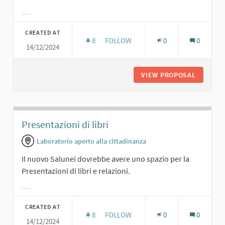
Filter results for category:
CREATED AT
8
8 FOLLOWERS
FOLLOW
0
0
14/12/2024
SALA CONFERENZE
VIEW PROPOSAL
SALA C
Presentazioni di libri
Laboratorio aperto alla cittadinanza
Il nuovo Salunei dovrebbe avere uno spazio per la
Presentazioni di libri e relazioni.
Filter results for category:
CREATED AT
8
8 FOLLOWERS
FOLLOW
0
0
14/12/2024
PRESENTAZIONI DI LIBRI