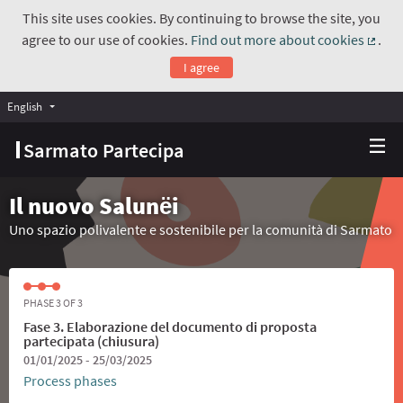
This site uses cookies. By continuing to browse the site, you
agree to our use of cookies.
Find out more about cookies
.
(Exte
I agree
English
Choose language
Scegli la lingua
Sarmato Partecipa
Il nuovo Salunёi
Uno spazio polivalente e sostenibile per la comunità di Sarmato
PHASE 3 OF 3
Fase 3. Elaborazione del documento di proposta
partecipata (chiusura)
01/01/2025 - 25/03/2025
Process phases