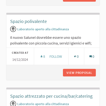
Spazio polivalente
Laboratorio aperto alla cittadinanza
Il nuovo Salunei dovrebbe essere uno spazio
polivalente con piccola cucina, servizi igienici e wifi;
CREATED AT
8
8 FOLLOWERS
FOLLOW
0
0
14/12/2024
SPAZIO POLIVALENTE
VIEW PROPOSAL
SPAZIO 
Spazio attrezzato per cucina/bar/catering
Laboratorio aperto alla cittadinanza