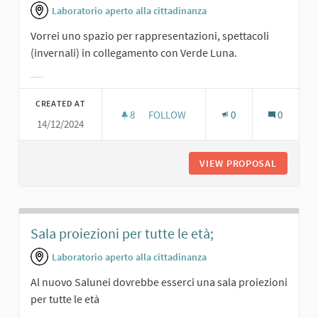
Laboratorio aperto alla cittadinanza
Vorrei uno spazio per rappresentazioni, spettacoli
(invernali) in collegamento con Verde Luna.
Filter results for category:
CREATED AT
8
8 FOLLOWERS
FOLLOW
0
0
14/12/2024
RAPPRESENTAZIONI IN SINERGIA CO
VIEW PROPOSAL
RAPPRES
Sala proiezioni per tutte le età;
Laboratorio aperto alla cittadinanza
Al nuovo Salunei dovrebbe esserci una sala proiezioni
per tutte le età