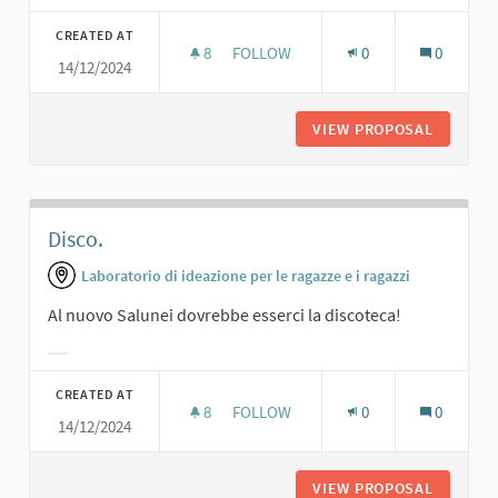
Filter results for category:
CREATED AT
8
8 FOLLOWERS
FOLLOW
0
0
14/12/2024
SALA DA BALLO.
VIEW PROPOSAL
SALA DA
Disco.
Laboratorio di ideazione per le ragazze e i ragazzi
Al nuovo Salunei dovrebbe esserci la discoteca!
Filter results for category:
CREATED AT
8
8 FOLLOWERS
FOLLOW
0
0
14/12/2024
DISCO.
VIEW PROPOSAL
DISCO.