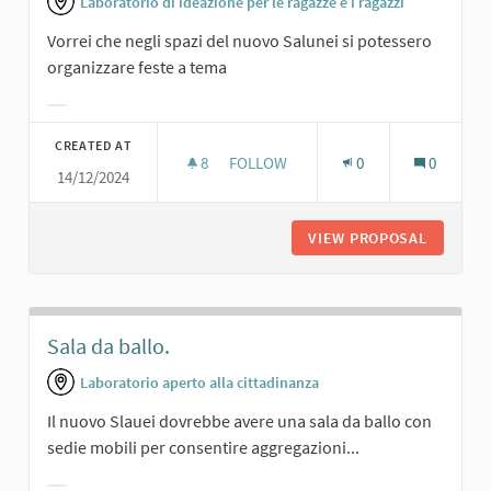
Laboratorio di ideazione per le ragazze e i ragazzi
Vorrei che negli spazi del nuovo Salunei si potessero
organizzare feste a tema
Filter results for category:
CREATED AT
8
8 FOLLOWERS
FOLLOW
0
0
14/12/2024
FESTE A TEMA.
VIEW PROPOSAL
FESTE A
Sala da ballo.
Laboratorio aperto alla cittadinanza
Il nuovo Slauei dovrebbe avere una sala da ballo con
sedie mobili per consentire aggregazioni...