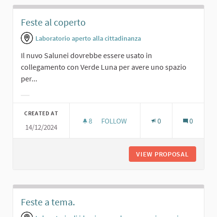
Feste al coperto
Laboratorio aperto alla cittadinanza
Il nuvo Salunei dovrebbe essere usato in
collegamento con Verde Luna per avere uno spazio
per...
Filter results for category:
CREATED AT
8
8 FOLLOWERS
FOLLOW
0
0
14/12/2024
FESTE AL COPERTO
VIEW PROPOSAL
FESTE A
Feste a tema.