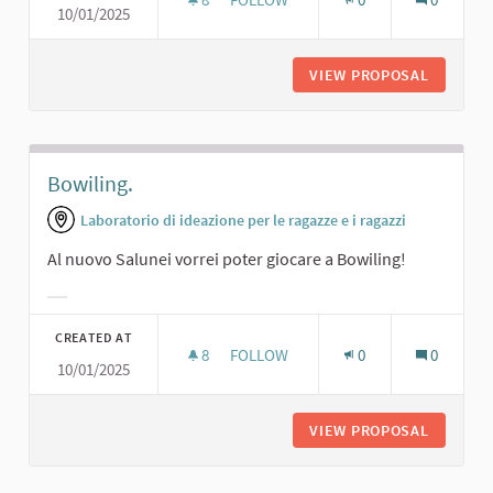
10/01/2025
SPAZIO LABORATORIO
VIEW PROPOSAL
SPAZIO 
Bowiling.
Laboratorio di ideazione per le ragazze e i ragazzi
Al nuovo Salunei vorrei poter giocare a Bowiling!
Filter results for category:
CREATED AT
8
8 FOLLOWERS
FOLLOW
0
0
10/01/2025
BOWILING.
VIEW PROPOSAL
BOWILIN