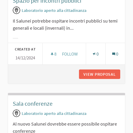
Spazio per incontri pubblici
Laboratorio aperto alla cittadinanza
Il Salunei potrebbe ospitare incontri pubblici su temi
generali e locali (invernali) in...
Filter results for category:
CREATED AT
8
8 FOLLOWERS
FOLLOW
0
0
14/12/2024
SPAZIO PER INCONTRI PUBBLICI
VIEW PROPOSAL
SPAZIO 
Sala conferenze
Laboratorio aperto alla cittadinanza
Al nuovo Salunei dovrebbe essere possibile ospitare
conferenze