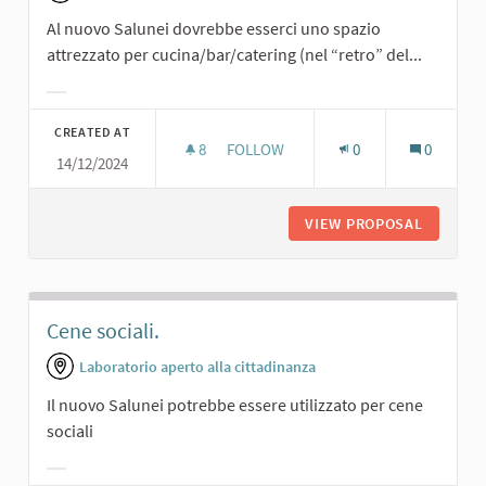
Al nuovo Salunei dovrebbe esserci uno spazio
attrezzato per cucina/bar/catering (nel “retro” del...
Filter results for category:
CREATED AT
8
8 FOLLOWERS
FOLLOW
0
0
14/12/2024
SPAZIO ATTREZZATO PER CUCINA/B
VIEW PROPOSAL
SPAZIO 
Cene sociali.
Laboratorio aperto alla cittadinanza
Il nuovo Salunei potrebbe essere utilizzato per cene
sociali
Filter results for category: