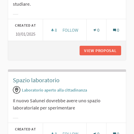
studiare.
Filter results for category:
CREATED AT
8
8 FOLLOWERS
FOLLOW
0
0
10/01/2025
SALA STUDIO.
VIEW PROPOSAL
SALA ST
Spazio laboratorio
Laboratorio aperto alla cittadinanza
Il nuovo Salunei dovrebbe avere uno spazio
laboratoriale per sperimentare
Filter results for category:
CREATED AT
8
8 FOLLOWERS
FOLLOW
0
0