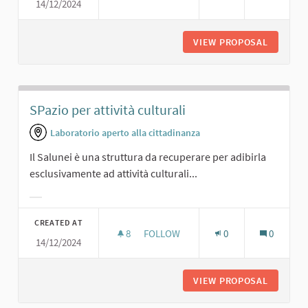
14/12/2024
UNO SPAZIO PER RAPPRESENTAZIONI
VIEW PROPOSAL
UNO SPA
SPazio per attività culturali
Laboratorio aperto alla cittadinanza
Il Salunei è una struttura da recuperare per adibirla
esclusivamente ad attività culturali...
Filter results for category:
CREATED AT
8
8 FOLLOWERS
FOLLOW
0
0
14/12/2024
SPAZIO PER ATTIVITÀ CULTURALI
VIEW PROPOSAL
SPAZIO 