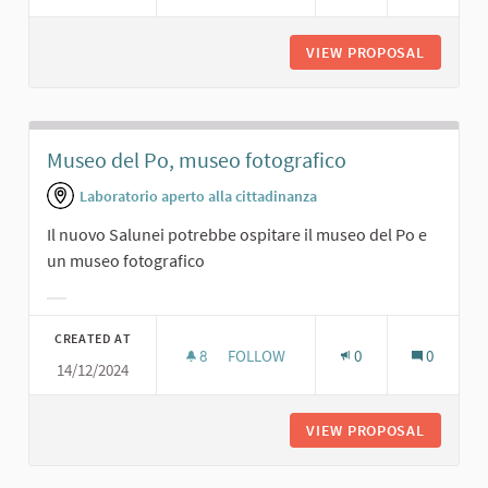
VIEW PROPOSAL
PRESENT
Museo del Po, museo fotografico
Laboratorio aperto alla cittadinanza
Il nuovo Salunei potrebbe ospitare il museo del Po e
un museo fotografico
Filter results for category:
CREATED AT
8
8 FOLLOWERS
FOLLOW
0
0
14/12/2024
MUSEO DEL PO, MUSEO FOTOGRAFI
VIEW PROPOSAL
MUSEO D