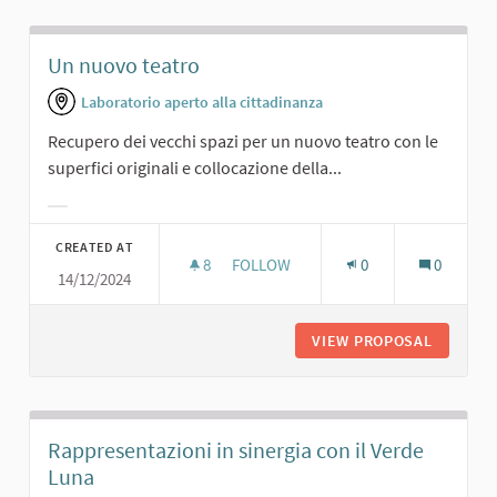
Un nuovo teatro
Laboratorio aperto alla cittadinanza
Recupero dei vecchi spazi per un nuovo teatro con le
superfici originali e collocazione della...
Filter results for category:
CREATED AT
8
8 FOLLOWERS
FOLLOW
0
0
14/12/2024
UN NUOVO TEATRO
VIEW PROPOSAL
UN NUO
Rappresentazioni in sinergia con il Verde
Luna