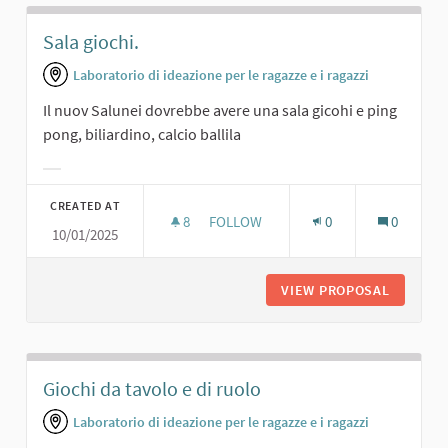
Sala giochi.
Laboratorio di ideazione per le ragazze e i ragazzi
Il nuov Salunei dovrebbe avere una sala gicohi e ping
pong, biliardino, calcio ballila
Filter results for category:
CREATED AT
8
8 FOLLOWERS
FOLLOW
0
0
10/01/2025
SALA GIOCHI.
VIEW PROPOSAL
SALA GI
Giochi da tavolo e di ruolo
Laboratorio di ideazione per le ragazze e i ragazzi