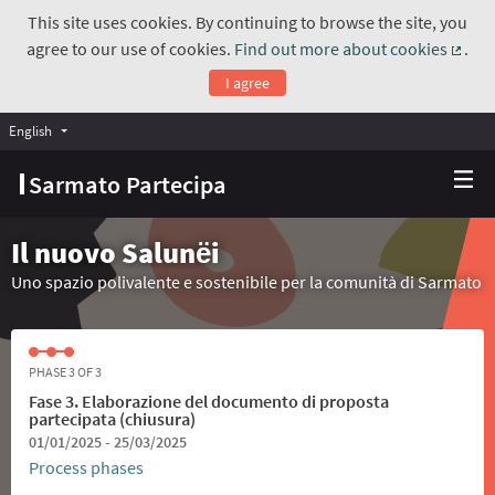
This site uses cookies. By continuing to browse the site, you
agree to our use of cookies.
Find out more about cookies
.
(Exte
I agree
English
Choose language
Scegli la lingua
Sarmato Partecipa
Il nuovo Salunёi
Uno spazio polivalente e sostenibile per la comunità di Sarmato
PHASE 3 OF 3
Fase 3. Elaborazione del documento di proposta
partecipata (chiusura)
01/01/2025 - 25/03/2025
Process phases