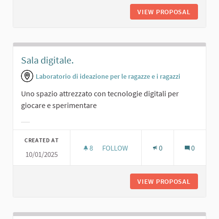
VIEW PROPOSAL
SALA DA
Sala digitale.
Laboratorio di ideazione per le ragazze e i ragazzi
Uno spazio attrezzato con tecnologie digitali per
giocare e sperimentare
Filter results for category:
CREATED AT
8
8 FOLLOWERS
FOLLOW
0
0
10/01/2025
SALA DIGITALE.
VIEW PROPOSAL
SALA DI