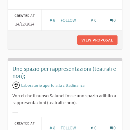
Filter results for category:
CREATED AT
8
8 FOLLOWERS
FOLLOW
0
0
14/12/2024
TEATRINO PER I RAGAZZI E COMMED
VIEW PROPOSAL
TEATRIN
Uno spazio per rappresentazioni (teatrali e
non);
Laboratorio aperto alla cittadinanza
Vorrei che il nuovo Salunei fosse uno spazio adibito a
rappresentazioni (teatrali e non).
Filter results for category:
CREATED AT
8
8 FOLLOWERS
FOLLOW
0
0