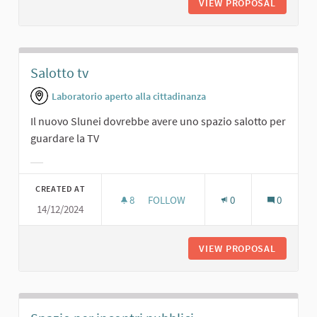
VIEW PROPOSAL
CINEMA.
Salotto tv
Laboratorio aperto alla cittadinanza
Il nuovo Slunei dovrebbe avere uno spazio salotto per
guardare la TV
Filter results for category:
CREATED AT
8
8 FOLLOWERS
FOLLOW
0
0
14/12/2024
SALOTTO TV
VIEW PROPOSAL
SALOTT