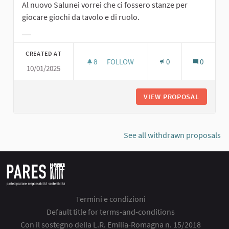
Al nuovo Salunei vorrei che ci fossero stanze per
giocare giochi da tavolo e di ruolo.
Filter results for category:
CREATED AT
8
8 FOLLOWERS
FOLLOW
0
0
10/01/2025
GIOCHI DA TAVOLO E DI RUOLO
VIEW PROPOSAL
GIOCHI 
See all withdrawn proposals
Termini e condizioni
Default title for terms-and-conditions
Con il sostegno della L.R. Emilia-Romagna n. 15/2018