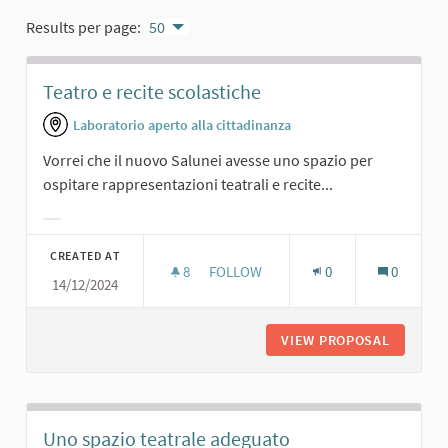
Results per page:
50
Teatro e recite scolastiche
Laboratorio aperto alla cittadinanza
Vorrei che il nuovo Salunei avesse uno spazio per
ospitare rappresentazioni teatrali e recite...
Filter results for category:
CREATED AT
8
8 FOLLOWERS
FOLLOW
0
0
14/12/2024
TEATRO E RECITE SCOLASTICHE
VIEW PROPOSAL
TEATRO 
Uno spazio teatrale adeguato