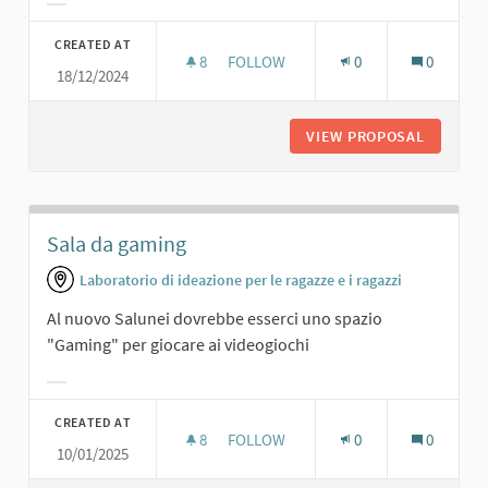
Filter results for category:
CREATED AT
8
8 FOLLOWERS
FOLLOW
0
0
18/12/2024
SALA 3D/VIRTUALE
VIEW PROPOSAL
SALA 3D
Sala da gaming
Laboratorio di ideazione per le ragazze e i ragazzi
Al nuovo Salunei dovrebbe esserci uno spazio
"Gaming" per giocare ai videogiochi
Filter results for category:
CREATED AT
8
8 FOLLOWERS
FOLLOW
0
0
10/01/2025
SALA DA GAMING