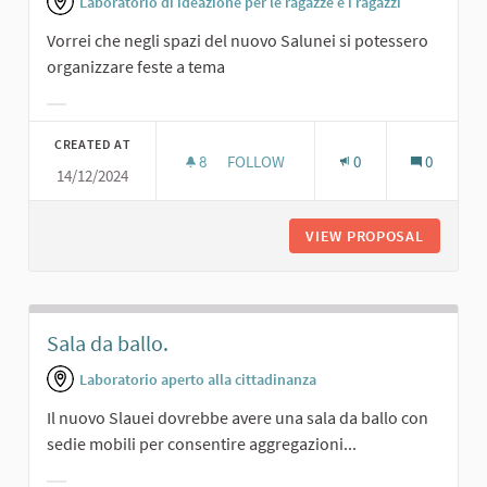
Laboratorio di ideazione per le ragazze e i ragazzi
Vorrei che negli spazi del nuovo Salunei si potessero
organizzare feste a tema
Filter results for category:
CREATED AT
8
8 FOLLOWERS
FOLLOW
0
0
14/12/2024
FESTE A TEMA.
VIEW PROPOSAL
FESTE A
Sala da ballo.
Laboratorio aperto alla cittadinanza
Il nuovo Slauei dovrebbe avere una sala da ballo con
sedie mobili per consentire aggregazioni...