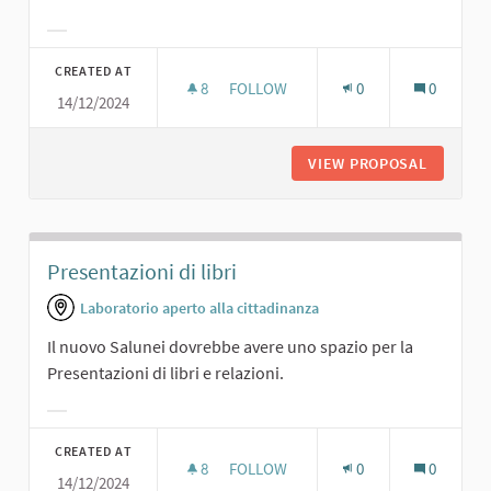
Filter results for category:
CREATED AT
8
8 FOLLOWERS
FOLLOW
0
0
14/12/2024
SALA CONFERENZE
VIEW PROPOSAL
SALA C
Presentazioni di libri
Laboratorio aperto alla cittadinanza
Il nuovo Salunei dovrebbe avere uno spazio per la
Presentazioni di libri e relazioni.
Filter results for category:
CREATED AT
8
8 FOLLOWERS
FOLLOW
0
0
14/12/2024
PRESENTAZIONI DI LIBRI