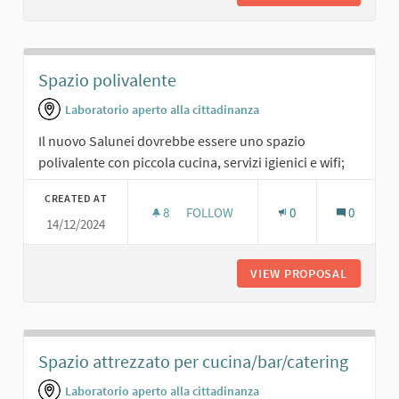
Spazio polivalente
Laboratorio aperto alla cittadinanza
Il nuovo Salunei dovrebbe essere uno spazio
polivalente con piccola cucina, servizi igienici e wifi;
CREATED AT
8
8 FOLLOWERS
FOLLOW
0
0
14/12/2024
SPAZIO POLIVALENTE
VIEW PROPOSAL
SPAZIO 
Spazio attrezzato per cucina/bar/catering
Laboratorio aperto alla cittadinanza