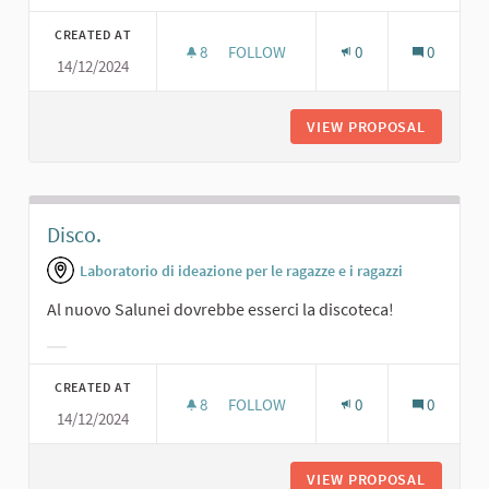
Filter results for category:
CREATED AT
8
8 FOLLOWERS
FOLLOW
0
0
14/12/2024
SALA DA BALLO.
VIEW PROPOSAL
SALA DA
Disco.
Laboratorio di ideazione per le ragazze e i ragazzi
Al nuovo Salunei dovrebbe esserci la discoteca!
Filter results for category:
CREATED AT
8
8 FOLLOWERS
FOLLOW
0
0
14/12/2024
DISCO.
VIEW PROPOSAL
DISCO.