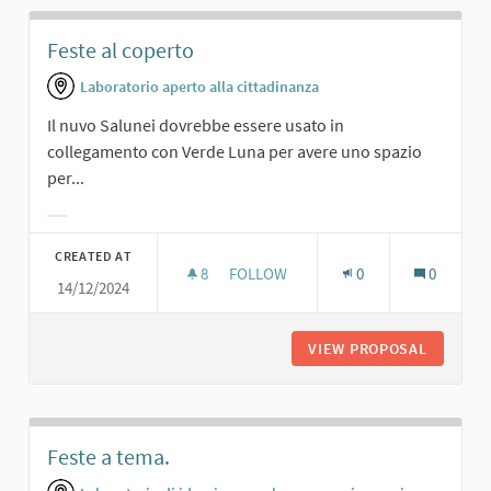
Feste al coperto
Laboratorio aperto alla cittadinanza
Il nuvo Salunei dovrebbe essere usato in
collegamento con Verde Luna per avere uno spazio
per...
Filter results for category:
CREATED AT
8
8 FOLLOWERS
FOLLOW
0
0
14/12/2024
FESTE AL COPERTO
VIEW PROPOSAL
FESTE A
Feste a tema.