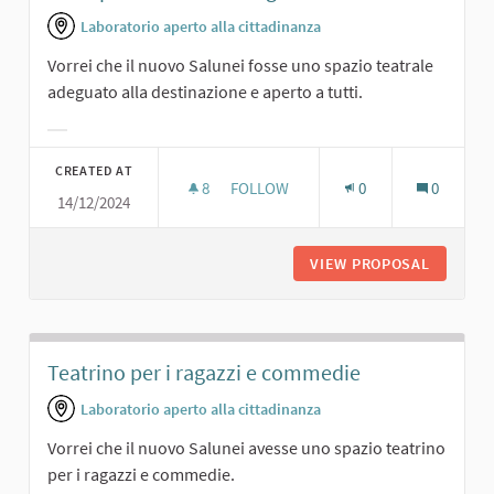
Laboratorio aperto alla cittadinanza
Vorrei che il nuovo Salunei fosse uno spazio teatrale
adeguato alla destinazione e aperto a tutti.
Filter results for category:
CREATED AT
8
8 FOLLOWERS
FOLLOW
0
0
14/12/2024
UNO SPAZIO TEATRALE ADEGUATO
VIEW PROPOSAL
UNO SPA
Teatrino per i ragazzi e commedie
Laboratorio aperto alla cittadinanza
Vorrei che il nuovo Salunei avesse uno spazio teatrino
per i ragazzi e commedie.