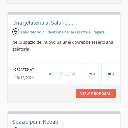
Una gelateria al Salunei...
Laboratorio di ideazione per le ragazze e i ragazzi
Nello spazio del nuovo Salunei dovrebbe esserci una
gelateria
Filter results for category:
CREATED AT
8
8 FOLLOWERS
FOLLOW
0
0
18/12/2024
UNA GELATERIA AL SALUNEI...
VIEW PROPOSAL
UNA GEL
Spazio per il Kebab