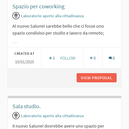
Spazio per coworking
Laboratorio aperto alla cittadinanza
Al nuovo Salunei sarebbe bello che ci fosse uno
spazio condiviso per studio e lavoro da remoto;
Filter results for category:
CREATED AT
8
8 FOLLOWERS
FOLLOW
0
0
10/01/2025
SPAZIO PER COWORKING
VIEW PROPOSAL
SPAZIO 
Sala studio.
Laboratorio aperto alla cittadinanza
Il nuovo Salunei dovrebbe avere uno spazio per