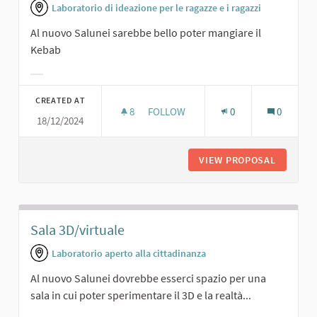
Laboratorio di ideazione per le ragazze e i ragazzi
Al nuovo Salunei sarebbe bello poter mangiare il
Kebab
Filter results for category:
CREATED AT
8
8 FOLLOWERS
FOLLOW
0
0
18/12/2024
SPAZIO PER IL KEBAB
VIEW PROPOSAL
SPAZIO 
Sala 3D/virtuale
Laboratorio aperto alla cittadinanza
Al nuovo Salunei dovrebbe esserci spazio per una
sala in cui poter sperimentare il 3D e la realtà...