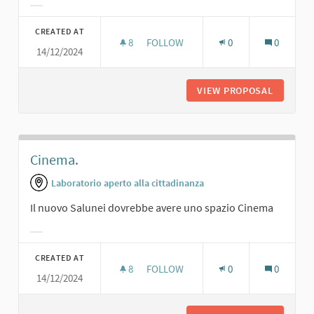
Filter results for category:
CREATED AT
8
8 FOLLOWERS
FOLLOW
0
0
14/12/2024
SALA PROIEZIONI PER TUTTE LE ETÀ
VIEW PROPOSAL
SALA PR
Cinema.
Laboratorio aperto alla cittadinanza
Il nuovo Salunei dovrebbe avere uno spazio Cinema
Filter results for category:
CREATED AT
8
8 FOLLOWERS
FOLLOW
0
0
14/12/2024
CINEMA.