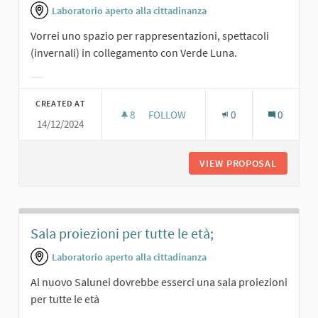
Laboratorio aperto alla cittadinanza
Vorrei uno spazio per rappresentazioni, spettacoli
(invernali) in collegamento con Verde Luna.
Filter results for category:
CREATED AT
8
8 FOLLOWERS
FOLLOW
0
0
14/12/2024
RAPPRESENTAZIONI IN SINERGIA CO
VIEW PROPOSAL
RAPPRES
Sala proiezioni per tutte le età;
Laboratorio aperto alla cittadinanza
Al nuovo Salunei dovrebbe esserci una sala proiezioni
per tutte le età