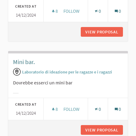
CREATED AT
8
8 FOLLOWERS
FOLLOW
0
0
14/12/2024
CENE SOCIALI.
VIEW PROPOSAL
CENE SO
Mini bar.
Laboratorio di ideazione per le ragazze e i ragazzi
Dovrebbe esserci un mini bar
Filter results for category:
CREATED AT
8
8 FOLLOWERS
FOLLOW
0
0
14/12/2024
MINI BAR.
VIEW PROPOSAL
MINI BAR