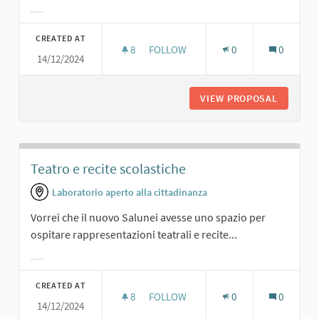
Filter results for category:
CREATED AT
8
8 FOLLOWERS
FOLLOW
0
0
14/12/2024
TEATRINO PER I RAGAZZI E COMMED
VIEW PROPOSAL
TEATRIN
Teatro e recite scolastiche
Laboratorio aperto alla cittadinanza
Vorrei che il nuovo Salunei avesse uno spazio per
ospitare rappresentazioni teatrali e recite...
Filter results for category:
CREATED AT
8
8 FOLLOWERS
FOLLOW
0
0
14/12/2024
TEATRO E RECITE SCOLASTICHE