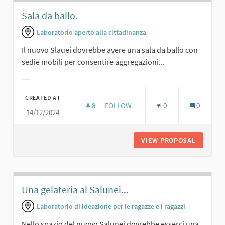
Sala da ballo.
Laboratorio aperto alla cittadinanza
Il nuovo Slauei dovrebbe avere una sala da ballo con
sedie mobili per consentire aggregazioni...
Filter results for category:
CREATED AT
8
8 FOLLOWERS
FOLLOW
0
0
14/12/2024
SALA DA BALLO.
VIEW PROPOSAL
SALA DA
Una gelateria al Salunei...
Laboratorio di ideazione per le ragazze e i ragazzi
Nello spazio del nuovo Salunei dovrebbe esserci una