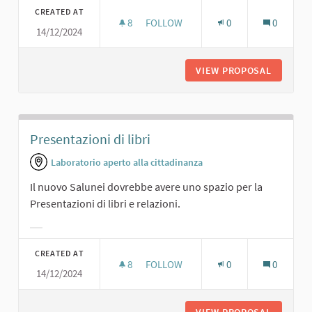
CREATED AT
8
8 FOLLOWERS
FOLLOW
0
0
14/12/2024
UNO SPAZIO PER RAPPRESENTAZIONI
VIEW PROPOSAL
UNO SPA
Presentazioni di libri
Laboratorio aperto alla cittadinanza
Il nuovo Salunei dovrebbe avere uno spazio per la
Presentazioni di libri e relazioni.
Filter results for category:
CREATED AT
8
8 FOLLOWERS
FOLLOW
0
0
14/12/2024
PRESENTAZIONI DI LIBRI