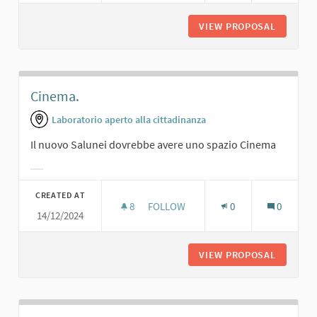
VIEW PROPOSAL
TEATRO 
Cinema.
Laboratorio aperto alla cittadinanza
Il nuovo Salunei dovrebbe avere uno spazio Cinema
Filter results for category:
CREATED AT
8
8 FOLLOWERS
FOLLOW
0
0
14/12/2024
CINEMA.
VIEW PROPOSAL
CINEMA.