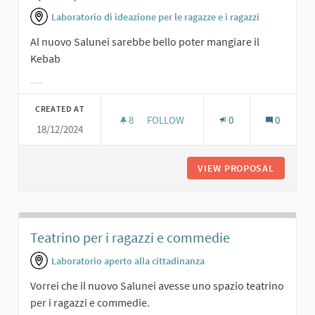
Laboratorio di ideazione per le ragazze e i ragazzi
Al nuovo Salunei sarebbe bello poter mangiare il
Kebab
Filter results for category:
CREATED AT
8
8 FOLLOWERS
FOLLOW
0
0
18/12/2024
SPAZIO PER IL KEBAB
VIEW PROPOSAL
SPAZIO 
Teatrino per i ragazzi e commedie
Laboratorio aperto alla cittadinanza
Vorrei che il nuovo Salunei avesse uno spazio teatrino
per i ragazzi e commedie.