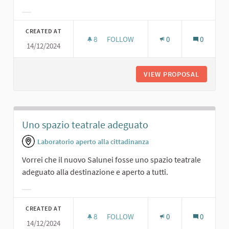
Filter results for category:
CREATED AT
8
8 FOLLOWERS
FOLLOW
0
0
14/12/2024
SALOTTO TV
VIEW PROPOSAL
SALOTT
Uno spazio teatrale adeguato
Laboratorio aperto alla cittadinanza
Vorrei che il nuovo Salunei fosse uno spazio teatrale
adeguato alla destinazione e aperto a tutti.
Filter results for category:
CREATED AT
8
8 FOLLOWERS
FOLLOW
0
0
14/12/2024
UNO SPAZIO TEATRALE ADEGUATO