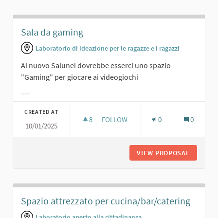
Sala da gaming
Laboratorio di ideazione per le ragazze e i ragazzi
Al nuovo Salunei dovrebbe esserci uno spazio
"Gaming" per giocare ai videogiochi
Filter results for category:
CREATED AT
8
8 FOLLOWERS
FOLLOW
0
0
10/01/2025
SALA DA GAMING
VIEW PROPOSAL
SALA DA
Spazio attrezzato per cucina/bar/catering
Laboratorio aperto alla cittadinanza