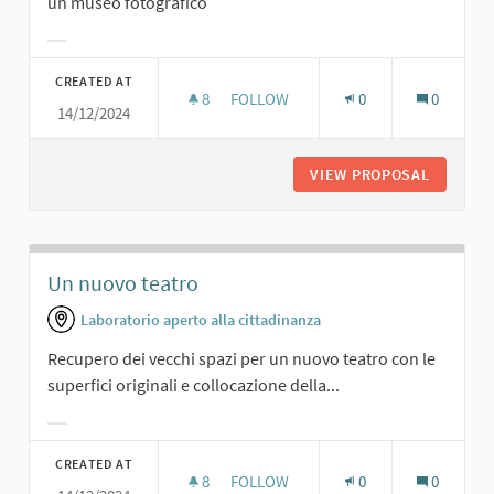
un museo fotografico
Filter results for category:
CREATED AT
8
8 FOLLOWERS
FOLLOW
0
0
14/12/2024
MUSEO DEL PO, MUSEO FOTOGRAFI
VIEW PROPOSAL
MUSEO D
Un nuovo teatro
Laboratorio aperto alla cittadinanza
Recupero dei vecchi spazi per un nuovo teatro con le
superfici originali e collocazione della...
Filter results for category:
CREATED AT
8
8 FOLLOWERS
FOLLOW
0
0