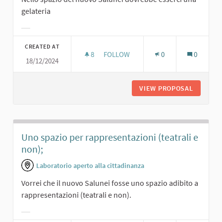
gelateria
Filter results for category:
CREATED AT
8
8 FOLLOWERS
FOLLOW
0
0
18/12/2024
UNA GELATERIA AL SALUNEI...
VIEW PROPOSAL
UNA GEL
Uno spazio per rappresentazioni (teatrali e
non);
Laboratorio aperto alla cittadinanza
Vorrei che il nuovo Salunei fosse uno spazio adibito a
rappresentazioni (teatrali e non).
Filter results for category: