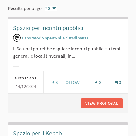
Results per page:
20
Spazio per incontri pubblici
Laboratorio aperto alla cittadinanza
Il Salunei potrebbe ospitare incontri pubblici su temi
generali e locali (invernali) in...
Filter results for category:
CREATED AT
8
8 FOLLOWERS
FOLLOW
0
0
14/12/2024
SPAZIO PER INCONTRI PUBBLICI
VIEW PROPOSAL
SPAZIO 
Spazio per il Kebab