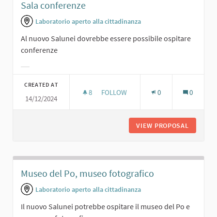
Sala conferenze
Laboratorio aperto alla cittadinanza
Al nuovo Salunei dovrebbe essere possibile ospitare
conferenze
Filter results for category:
CREATED AT
8
8 FOLLOWERS
FOLLOW
0
0
14/12/2024
SALA CONFERENZE
VIEW PROPOSAL
SALA C
Museo del Po, museo fotografico
Laboratorio aperto alla cittadinanza
Il nuovo Salunei potrebbe ospitare il museo del Po e