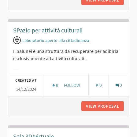
VIEW PROPOSAL
PRESENT
SPazio per attività culturali
Laboratorio aperto alla cittadinanza
Il Salunei è una struttura da recuperare per adibirla
esclusivamente ad attività culturali...
Filter results for category:
CREATED AT
8
8 FOLLOWERS
FOLLOW
0
0
14/12/2024
SPAZIO PER ATTIVITÀ CULTURALI
VIEW PROPOSAL
SPAZIO 
Sala 3D/virtuale