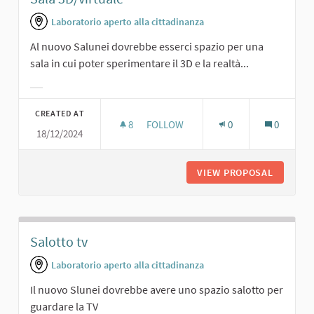
Laboratorio aperto alla cittadinanza
Al nuovo Salunei dovrebbe esserci spazio per una
sala in cui poter sperimentare il 3D e la realtà...
Filter results for category:
CREATED AT
8
8 FOLLOWERS
FOLLOW
0
0
18/12/2024
SALA 3D/VIRTUALE
VIEW PROPOSAL
SALA 3D
Salotto tv
Laboratorio aperto alla cittadinanza
Il nuovo Slunei dovrebbe avere uno spazio salotto per
guardare la TV