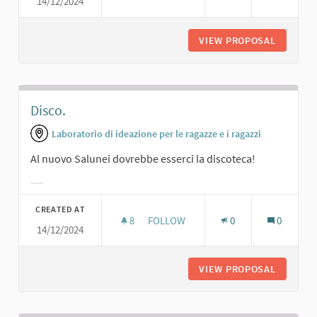
14/12/2024
UN NUOVO TEATRO
VIEW PROPOSAL
UN NUO
Disco.
Laboratorio di ideazione per le ragazze e i ragazzi
Al nuovo Salunei dovrebbe esserci la discoteca!
Filter results for category:
CREATED AT
8
8 FOLLOWERS
FOLLOW
0
0
14/12/2024
DISCO.
VIEW PROPOSAL
DISCO.