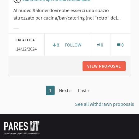
Al nuovo Salunei dovrebbe esserci uno spazio
attrezzato per cucina/bar/catering (nel “retro” del...
Filter results for category:
CREATED AT
8
8 FOLLOWERS
FOLLOW
0
0
14/12/2024
SPAZIO ATTREZZATO PER CUCINA/B
VIEW PROPOSAL
SPAZIO 
1
Next ›
Last »
See all withdrawn proposals