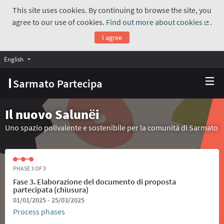
This site uses cookies. By continuing to browse the site, you
agree to our use of cookies.
Find out more about cookies
.
(Exte
I agree
English
Choose language
Scegli la lingua
Sarmato Partecipa
Il nuovo Salunёi
Uno spazio polivalente e sostenibile per la comunità di Sarmato
PHASE 3 OF 3
Fase 3. Elaborazione del documento di proposta
partecipata (chiusura)
01/01/2025 - 25/03/2025
Process phases