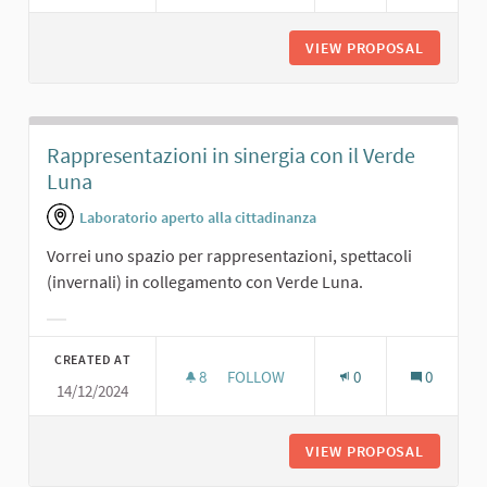
VIEW PROPOSAL
UNO SPA
Rappresentazioni in sinergia con il Verde
Luna
Laboratorio aperto alla cittadinanza
Vorrei uno spazio per rappresentazioni, spettacoli
(invernali) in collegamento con Verde Luna.
Filter results for category:
CREATED AT
8
8 FOLLOWERS
FOLLOW
0
0
14/12/2024
RAPPRESENTAZIONI IN SINERGIA CO
VIEW PROPOSAL
RAPPRES