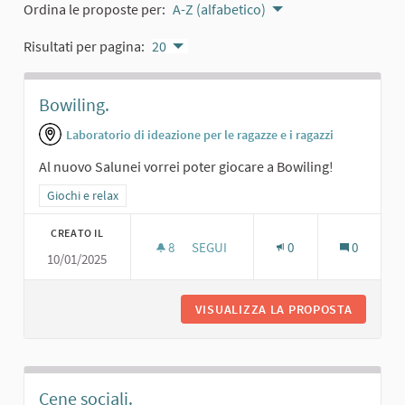
Ordina le proposte per:
A-Z (alfabetico)
Risultati per pagina:
20
Bowiling.
Laboratorio di ideazione per le ragazze e i ragazzi
Al nuovo Salunei vorrei poter giocare a Bowiling!
Filtra i risultati per categoria: Giochi e relax
Giochi e relax
CREATO IL
8
8 SOSTENITORI
SEGUI
0
0
10/01/2025
BOWILING.
VISUALIZZA LA PROPOSTA
BOWILIN
Cene sociali.