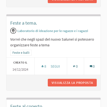
Feste a tema.
Laboratorio di ideazione per le ragazze e i ragazzi
Vorrei che negli spazi del nuovo Salunei si potessero
organizzare feste a tema
Filtra i risultati per categoria: Feste e balli
Feste e balli
CREATO IL
8
8 SOSTENITORI
SEGUI
0
0
14/12/2024
FESTE A TEMA.
VISUALIZZA LA PROPOSTA
FESTE A
Feste al coperto