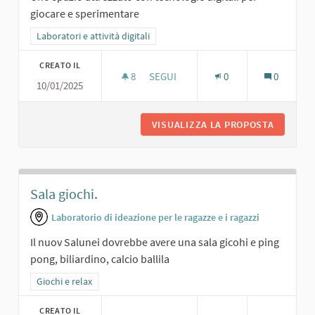
giocare e sperimentare
Filtra i risultati per categoria: Laboratori e attività digitali
Laboratori e attività digitali
CREATO IL
8
8 SOSTENITORI
SEGUI
0
0
10/01/2025
SALA DIGITALE.
VISUALIZZA LA PROPOSTA
SALA DI
Sala giochi.
Laboratorio di ideazione per le ragazze e i ragazzi
Il nuov Salunei dovrebbe avere una sala gicohi e ping
pong, biliardino, calcio ballila
Filtra i risultati per categoria: Giochi e relax
Giochi e relax
CREATO IL