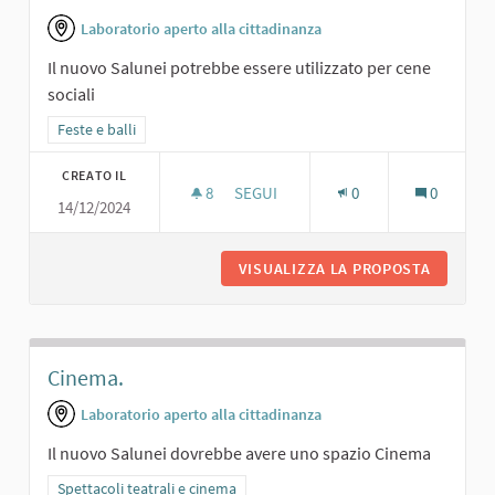
Laboratorio aperto alla cittadinanza
Il nuovo Salunei potrebbe essere utilizzato per cene
sociali
Filtra i risultati per categoria: Feste e balli
Feste e balli
CREATO IL
8
8 SOSTENITORI
SEGUI
0
0
14/12/2024
CENE SOCIALI.
VISUALIZZA LA PROPOSTA
CENE SO
Cinema.
Laboratorio aperto alla cittadinanza
Il nuovo Salunei dovrebbe avere uno spazio Cinema
Filtra i risultati per categoria: Spettacoli teatrali e cinema
Spettacoli teatrali e cinema