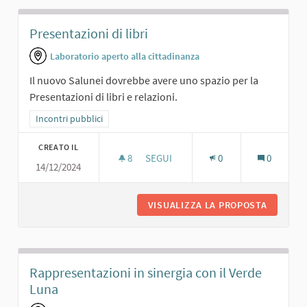
Presentazioni di libri
Laboratorio aperto alla cittadinanza
Il nuovo Salunei dovrebbe avere uno spazio per la
Presentazioni di libri e relazioni.
Filtra i risultati per categoria: Incontri pubblici
Incontri pubblici
CREATO IL
8
8 SOSTENITORI
SEGUI
0
0
14/12/2024
PRESENTAZIONI DI LIBRI
VISUALIZZA LA PROPOSTA
PRESENT
Rappresentazioni in sinergia con il Verde
Luna