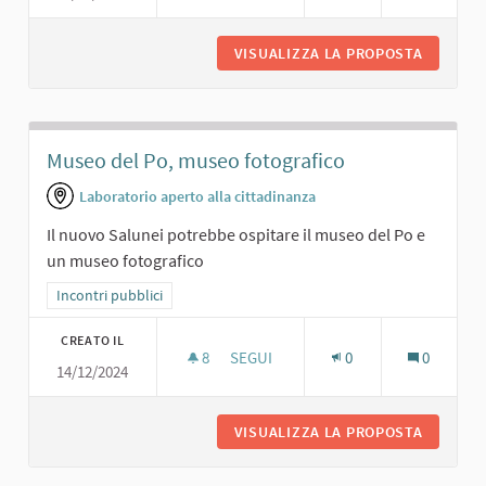
VISUALIZZA LA PROPOSTA
MINI BAR
Museo del Po, museo fotografico
Laboratorio aperto alla cittadinanza
Il nuovo Salunei potrebbe ospitare il museo del Po e
un museo fotografico
Filtra i risultati per categoria: Incontri pubblici
Incontri pubblici
CREATO IL
8
8 SOSTENITORI
SEGUI
0
0
14/12/2024
MUSEO DEL PO, MUSEO FOTOGRAFI
VISUALIZZA LA PROPOSTA
MUSEO D