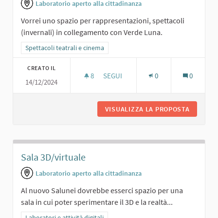
Laboratorio aperto alla cittadinanza
Vorrei uno spazio per rappresentazioni, spettacoli
(invernali) in collegamento con Verde Luna.
Filtra i risultati per categoria: Spettacoli teatrali e cinema
Spettacoli teatrali e cinema
CREATO IL
8
8 SOSTENITORI
SEGUI
0
0
14/12/2024
RAPPRESENTAZIONI IN SINERGIA CON
VISUALIZZA LA PROPOSTA
RAPPRES
Sala 3D/virtuale
Laboratorio aperto alla cittadinanza
Al nuovo Salunei dovrebbe esserci spazio per una
sala in cui poter sperimentare il 3D e la realtà...
Filtra i risultati per categoria: Laboratori e attività digitali
Laboratori e attività digitali