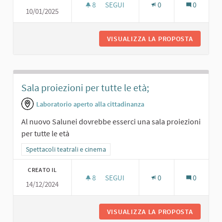
8
8 SOSTENITORI
SEGUI
0
0
10/01/2025
SALA GIOCHI.
VISUALIZZA LA PROPOSTA
SALA GI
Sala proiezioni per tutte le età;
Laboratorio aperto alla cittadinanza
Al nuovo Salunei dovrebbe esserci una sala proiezioni
per tutte le età
Filtra i risultati per categoria: Spettacoli teatrali e cinema
Spettacoli teatrali e cinema
CREATO IL
8
8 SOSTENITORI
SEGUI
0
0
14/12/2024
SALA PROIEZIONI PER TUTTE LE ETÀ;
VISUALIZZA LA PROPOSTA
SALA PR