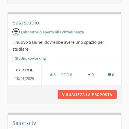
Sala studio.
Laboratorio aperto alla cittadinanza
Il nuovo Salunei dovrebbe avere uno spazio per
studiare.
Filtra i risultati per categoria: Studio, coworking
Studio, coworking
CREATO IL
8
8 SOSTENITORI
SEGUI
0
0
10/01/2025
SALA STUDIO.
VISUALIZZA LA PROPOSTA
SALA ST
Salotto tv