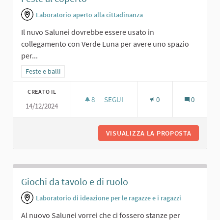
Laboratorio aperto alla cittadinanza
Il nuvo Salunei dovrebbe essere usato in
collegamento con Verde Luna per avere uno spazio
per...
Filtra i risultati per categoria: Feste e balli
Feste e balli
CREATO IL
8
8 SOSTENITORI
SEGUI
0
0
14/12/2024
FESTE AL COPERTO
VISUALIZZA LA PROPOSTA
FESTE A
Giochi da tavolo e di ruolo
Laboratorio di ideazione per le ragazze e i ragazzi
Al nuovo Salunei vorrei che ci fossero stanze per