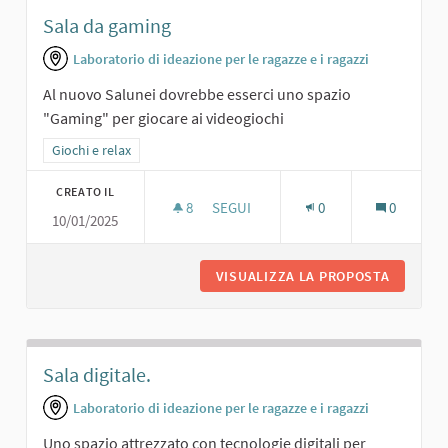
Sala da gaming
Laboratorio di ideazione per le ragazze e i ragazzi
Al nuovo Salunei dovrebbe esserci uno spazio
"Gaming" per giocare ai videogiochi
Filtra i risultati per categoria: Giochi e relax
Giochi e relax
CREATO IL
8
8 SOSTENITORI
SEGUI
0
0
10/01/2025
SALA DA GAMING
VISUALIZZA LA PROPOSTA
SALA DA
Sala digitale.
Laboratorio di ideazione per le ragazze e i ragazzi
Uno spazio attrezzato con tecnologie digitali per