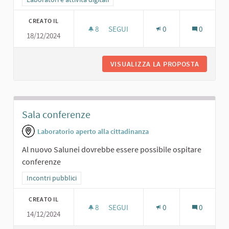
CREATO IL
8
8 SOSTENITORI
SEGUI
0
0
18/12/2024
SALA 3D/VIRTUALE
VISUALIZZA LA PROPOSTA
SALA 3D
Sala conferenze
Laboratorio aperto alla cittadinanza
Al nuovo Salunei dovrebbe essere possibile ospitare
conferenze
Filtra i risultati per categoria: Incontri pubblici
Incontri pubblici
CREATO IL
8
8 SOSTENITORI
SEGUI
0
0
14/12/2024
SALA CONFERENZE