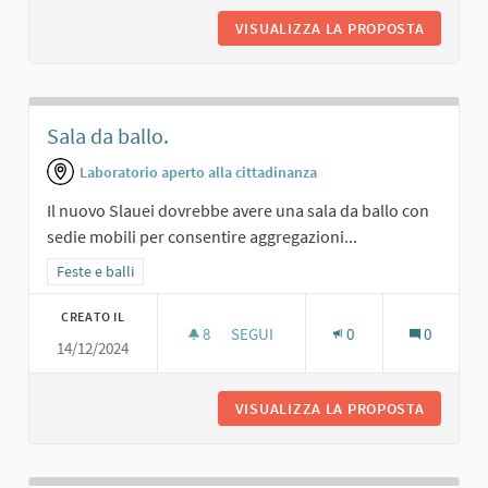
VISUALIZZA LA PROPOSTA
SALA C
Sala da ballo.
Laboratorio aperto alla cittadinanza
Il nuovo Slauei dovrebbe avere una sala da ballo con
sedie mobili per consentire aggregazioni...
Filtra i risultati per categoria: Feste e balli
Feste e balli
CREATO IL
8
8 SOSTENITORI
SEGUI
0
0
14/12/2024
SALA DA BALLO.
VISUALIZZA LA PROPOSTA
SALA DA