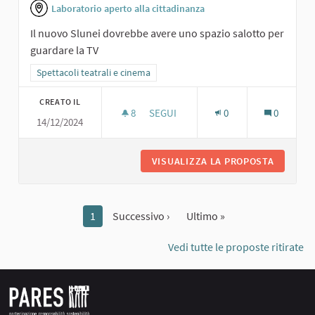
Laboratorio aperto alla cittadinanza
Il nuovo Slunei dovrebbe avere uno spazio salotto per
guardare la TV
Filtra i risultati per categoria: Spettacoli teatrali e cinema
Spettacoli teatrali e cinema
CREATO IL
8
8 SOSTENITORI
SEGUI
0
0
14/12/2024
SALOTTO TV
VISUALIZZA LA PROPOSTA
SALOTT
1
Successivo ›
Ultimo »
Vedi tutte le proposte ritirate