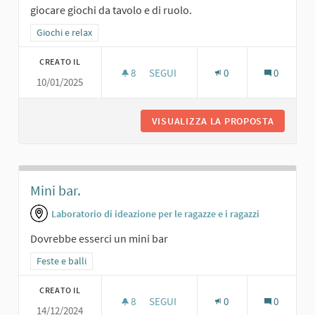
giocare giochi da tavolo e di ruolo.
Filtra i risultati per categoria: Giochi e relax
Giochi e relax
CREATO IL
8
8 SOSTENITORI
SEGUI
0
0
10/01/2025
GIOCHI DA TAVOLO E DI RUOLO
VISUALIZZA LA PROPOSTA
GIOCHI 
Mini bar.
Laboratorio di ideazione per le ragazze e i ragazzi
Dovrebbe esserci un mini bar
Filtra i risultati per categoria: Feste e balli
Feste e balli
CREATO IL
8
8 SOSTENITORI
SEGUI
0
0
14/12/2024
MINI BAR.