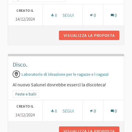
CREATO IL
8
8 SOSTENITORI
SEGUI
0
0
14/12/2024
CINEMA.
VISUALIZZA LA PROPOSTA
CINEMA.
Disco.
Laboratorio di ideazione per le ragazze e i ragazzi
Al nuovo Salunei dovrebbe esserci la discoteca!
Filtra i risultati per categoria: Feste e balli
Feste e balli
CREATO IL
8
8 SOSTENITORI
SEGUI
0
0
14/12/2024
DISCO.
VISUALIZZA LA PROPOSTA
DISCO.