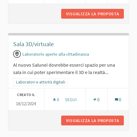
VISUALIZZA LA PROPOSTA
SPAZIO 
Sala 3D/virtuale
Laboratorio aperto alla cittadinanza
Al nuovo Salunei dovrebbe esserci spazio per una
sala in cui poter sperimentare il 3D e la realtà...
Filtra i risultati per categoria: Laboratori e attività digitali
Laboratori e attività digitali
CREATO IL
8
8 SOSTENITORI
SEGUI
0
0
18/12/2024
SALA 3D/VIRTUALE
VISUALIZZA LA PROPOSTA
SALA 3D