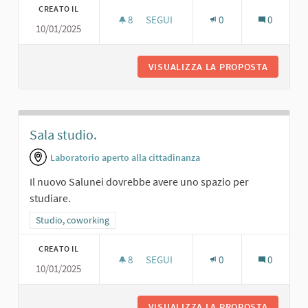
CREATO IL
8
8 SOSTENITORI
SEGUI
0
0
10/01/2025
SPAZIO PER COWORKING
VISUALIZZA LA PROPOSTA
SPAZIO 
Sala studio.
Laboratorio aperto alla cittadinanza
Il nuovo Salunei dovrebbe avere uno spazio per
studiare.
Filtra i risultati per categoria: Studio, coworking
Studio, coworking
CREATO IL
8
8 SOSTENITORI
SEGUI
0
0
10/01/2025
SALA STUDIO.
VISUALIZZA LA PROPOSTA
SALA ST