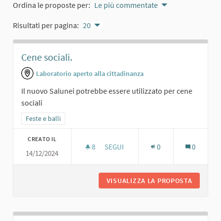
Ordina le proposte per:
Le più commentate
Risultati per pagina:
20
Cene sociali.
Laboratorio aperto alla cittadinanza
Il nuovo Salunei potrebbe essere utilizzato per cene
sociali
Filtra i risultati per categoria: Feste e balli
Feste e balli
CREATO IL
8
8 SOSTENITORI
SEGUI
0
0
14/12/2024
CENE SOCIALI.
VISUALIZZA LA PROPOSTA
CENE SO