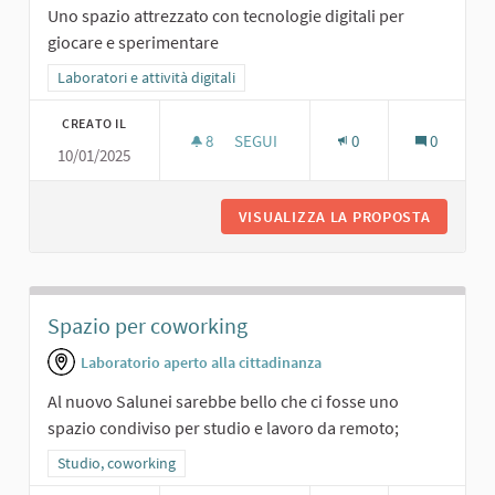
Uno spazio attrezzato con tecnologie digitali per
giocare e sperimentare
Filtra i risultati per categoria: Laboratori e attività digitali
Laboratori e attività digitali
CREATO IL
8
8 SOSTENITORI
SEGUI
0
0
10/01/2025
SALA DIGITALE.
VISUALIZZA LA PROPOSTA
SALA DI
Spazio per coworking
Laboratorio aperto alla cittadinanza
Al nuovo Salunei sarebbe bello che ci fosse uno
spazio condiviso per studio e lavoro da remoto;
Filtra i risultati per categoria: Studio, coworking
Studio, coworking