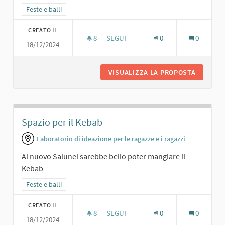
Filtra i risultati per categoria: Feste e balli
Feste e balli
CREATO IL
8
8 SOSTENITORI
SEGUI
0
0
18/12/2024
UNA GELATERIA AL SALUNEI...
VISUALIZZA LA PROPOSTA
UNA GEL
Spazio per il Kebab
Laboratorio di ideazione per le ragazze e i ragazzi
Al nuovo Salunei sarebbe bello poter mangiare il
Kebab
Filtra i risultati per categoria: Feste e balli
Feste e balli
CREATO IL
8
8 SOSTENITORI
SEGUI
0
0
18/12/2024
SPAZIO PER IL KEBAB