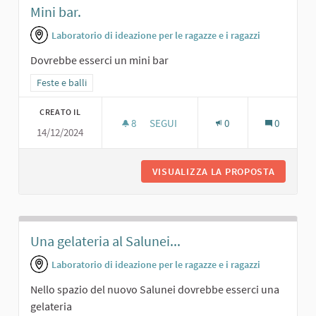
Mini bar.
Laboratorio di ideazione per le ragazze e i ragazzi
Dovrebbe esserci un mini bar
Filtra i risultati per categoria: Feste e balli
Feste e balli
CREATO IL
8
8 SOSTENITORI
SEGUI
0
0
14/12/2024
MINI BAR.
VISUALIZZA LA PROPOSTA
MINI BAR
Una gelateria al Salunei...
Laboratorio di ideazione per le ragazze e i ragazzi
Nello spazio del nuovo Salunei dovrebbe esserci una
gelateria