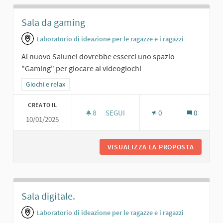
Sala da gaming
Laboratorio di ideazione per le ragazze e i ragazzi
Al nuovo Salunei dovrebbe esserci uno spazio
"Gaming" per giocare ai videogiochi
Filtra i risultati per categoria: Giochi e relax
Giochi e relax
CREATO IL
8
8 SOSTENITORI
SEGUI
0
0
10/01/2025
SALA DA GAMING
VISUALIZZA LA PROPOSTA
SALA DA
Sala digitale.
Laboratorio di ideazione per le ragazze e i ragazzi