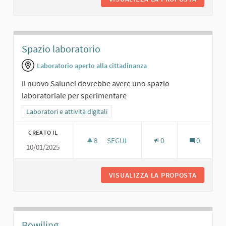
Spazio laboratorio
Laboratorio aperto alla cittadinanza
Il nuovo Salunei dovrebbe avere uno spazio
laboratoriale per sperimentare
Filtra i risultati per categoria: Laboratori e attività digitali
Laboratori e attività digitali
CREATO IL
8
8 SOSTENITORI
SEGUI
0
0
10/01/2025
SPAZIO LABORATORIO
VISUALIZZA LA PROPOSTA
SPAZIO 
Bowiling.