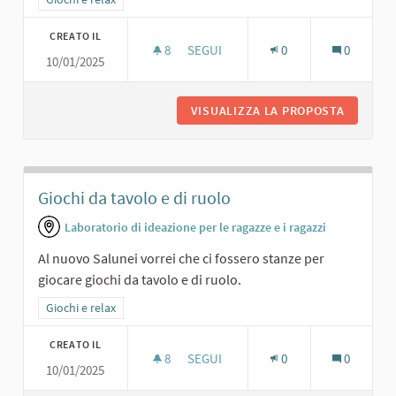
CREATO IL
8
8 SOSTENITORI
SEGUI
0
0
10/01/2025
SALA GIOCHI.
VISUALIZZA LA PROPOSTA
SALA GI
Giochi da tavolo e di ruolo
Laboratorio di ideazione per le ragazze e i ragazzi
Al nuovo Salunei vorrei che ci fossero stanze per
giocare giochi da tavolo e di ruolo.
Filtra i risultati per categoria: Giochi e relax
Giochi e relax
CREATO IL
8
8 SOSTENITORI
SEGUI
0
0
10/01/2025
GIOCHI DA TAVOLO E DI RUOLO