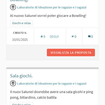
Laboratorio di ideazione per le ragazze e i ragazzi
Al nuovo Salunei vorrei poter giocare a Bowiling!
Filtra i risultati per categoria: Giochi e relax
Giochi e relax
CREATO IL
8
8 SOSTENITORI
SEGUI
0
0
10/01/2025
BOWILING.
VISUALIZZA LA PROPOSTA
BOWILIN
Sala giochi.
Laboratorio di ideazione per le ragazze e i ragazzi
Il nuov Salunei dovrebbe avere una sala gicohi e ping
pong, biliardino, calcio ballila
Filtra i risultati per categoria: Giochi e relax
Giochi e relax