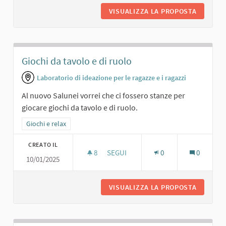
VISUALIZZA LA PROPOSTA
SPAZIO 
Giochi da tavolo e di ruolo
Laboratorio di ideazione per le ragazze e i ragazzi
Al nuovo Salunei vorrei che ci fossero stanze per
giocare giochi da tavolo e di ruolo.
Filtra i risultati per categoria: Giochi e relax
Giochi e relax
CREATO IL
8
8 SOSTENITORI
SEGUI
0
0
10/01/2025
GIOCHI DA TAVOLO E DI RUOLO
VISUALIZZA LA PROPOSTA
GIOCHI 