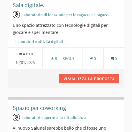
Sala digitale.
Laboratorio di ideazione per le ragazze e i ragazzi
Uno spazio attrezzato con tecnologie digitali per
giocare e sperimentare
Filtra i risultati per categoria: Laboratori e attività digitali
Laboratori e attività digitali
CREATO IL
8
8 SOSTENITORI
SEGUI
0
0
10/01/2025
SALA DIGITALE.
VISUALIZZA LA PROPOSTA
SALA DI
Spazio per coworking
Laboratorio aperto alla cittadinanza
Al nuovo Salunei sarebbe bello che ci fosse uno