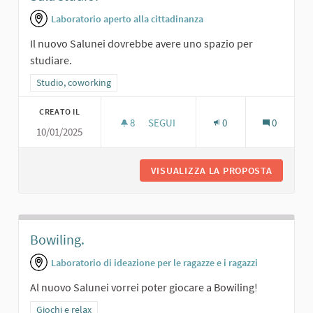
Laboratorio aperto alla cittadinanza
Il nuovo Salunei dovrebbe avere uno spazio per
studiare.
Filtra i risultati per categoria: Studio, coworking
Studio, coworking
CREATO IL
8
8 SOSTENITORI
SEGUI
0
0
10/01/2025
SALA STUDIO.
VISUALIZZA LA PROPOSTA
SALA ST
Bowiling.
Laboratorio di ideazione per le ragazze e i ragazzi
Al nuovo Salunei vorrei poter giocare a Bowiling!
Filtra i risultati per categoria: Giochi e relax
Giochi e relax