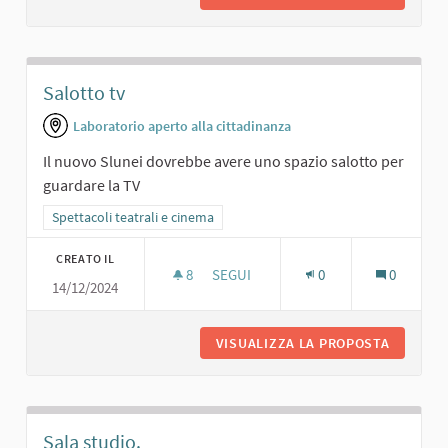
Salotto tv
Laboratorio aperto alla cittadinanza
Il nuovo Slunei dovrebbe avere uno spazio salotto per
guardare la TV
Filtra i risultati per categoria: Spettacoli teatrali e cinema
Spettacoli teatrali e cinema
CREATO IL
8
8 SOSTENITORI
SEGUI
0
0
14/12/2024
SALOTTO TV
VISUALIZZA LA PROPOSTA
SALOTT
Sala studio.