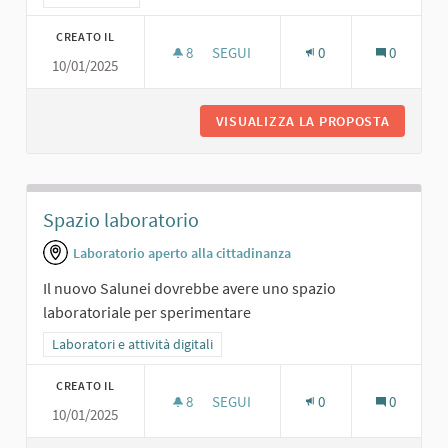
CREATO IL
8
8 SOSTENITORI
SEGUI
0
0
10/01/2025
BOWILING.
VISUALIZZA LA PROPOSTA
BOWILIN
Spazio laboratorio
Laboratorio aperto alla cittadinanza
Il nuovo Salunei dovrebbe avere uno spazio
laboratoriale per sperimentare
Filtra i risultati per categoria: Laboratori e attività digitali
Laboratori e attività digitali
CREATO IL
8
8 SOSTENITORI
SEGUI
0
0
10/01/2025
SPAZIO LABORATORIO