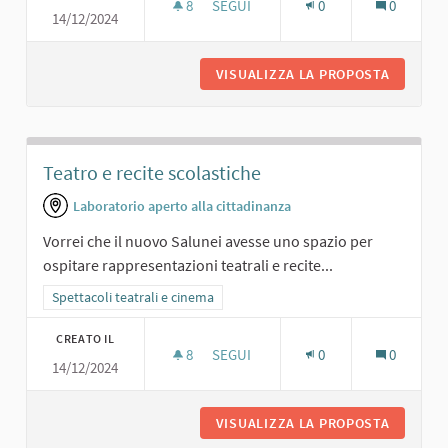
8
8 SOSTENITORI
SEGUI
0
0
14/12/2024
SPAZIO PER INCONTRI PUBBLICI
VISUALIZZA LA PROPOSTA
SPAZIO 
Teatro e recite scolastiche
Laboratorio aperto alla cittadinanza
Vorrei che il nuovo Salunei avesse uno spazio per
ospitare rappresentazioni teatrali e recite...
Filtra i risultati per categoria: Spettacoli teatrali e cinema
Spettacoli teatrali e cinema
CREATO IL
8
8 SOSTENITORI
SEGUI
0
0
14/12/2024
TEATRO E RECITE SCOLASTICHE
VISUALIZZA LA PROPOSTA
TEATRO 