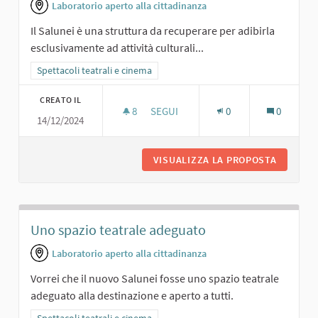
Laboratorio aperto alla cittadinanza
Il Salunei è una struttura da recuperare per adibirla
esclusivamente ad attività culturali...
Filtra i risultati per categoria: Spettacoli teatrali e cinema
Spettacoli teatrali e cinema
CREATO IL
8
8 SOSTENITORI
SEGUI
0
0
14/12/2024
SPAZIO PER ATTIVITÀ CULTURALI
VISUALIZZA LA PROPOSTA
SPAZIO 
Uno spazio teatrale adeguato
Laboratorio aperto alla cittadinanza
Vorrei che il nuovo Salunei fosse uno spazio teatrale
adeguato alla destinazione e aperto a tutti.