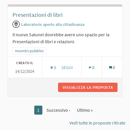
Presentazioni di libri
Laboratorio aperto alla cittadinanza
Il nuovo Salunei dovrebbe avere uno spazio per la
Presentazioni di libri e relazioni.
Filtra i risultati per categoria: Incontri pubblici
Incontri pubblici
CREATO IL
8
8 SOSTENITORI
SEGUI
0
0
14/12/2024
PRESENTAZIONI DI LIBRI
VISUALIZZA LA PROPOSTA
PRESENT
1
Successivo ›
Ultimo »
Vedi tutte le proposte ritirate