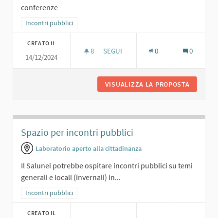
conferenze
Filtra i risultati per categoria: Incontri pubblici
Incontri pubblici
CREATO IL
8
8 SOSTENITORI
SEGUI
0
0
14/12/2024
SALA CONFERENZE
VISUALIZZA LA PROPOSTA
SALA C
Spazio per incontri pubblici
Laboratorio aperto alla cittadinanza
Il Salunei potrebbe ospitare incontri pubblici su temi
generali e locali (invernali) in...
Filtra i risultati per categoria: Incontri pubblici
Incontri pubblici
CREATO IL