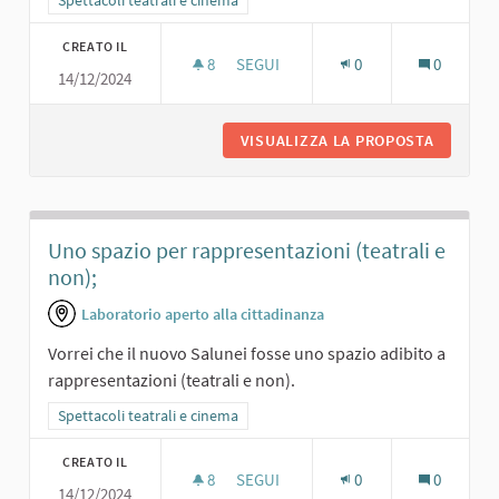
Filtra i risultati per categoria: Spettacoli teatrali e cinema
Spettacoli teatrali e cinema
CREATO IL
8
8 SOSTENITORI
SEGUI
0
0
14/12/2024
UNO SPAZIO TEATRALE ADEGUATO
VISUALIZZA LA PROPOSTA
UNO SPA
Uno spazio per rappresentazioni (teatrali e
non);
Laboratorio aperto alla cittadinanza
Vorrei che il nuovo Salunei fosse uno spazio adibito a
rappresentazioni (teatrali e non).
Filtra i risultati per categoria: Spettacoli teatrali e cinema
Spettacoli teatrali e cinema
CREATO IL
8
8 SOSTENITORI
SEGUI
0
0
14/12/2024
UNO SPAZIO PER RAPPRESENTAZIONI 