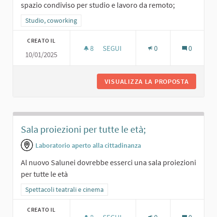
spazio condiviso per studio e lavoro da remoto;
Filtra i risultati per categoria: Studio, coworking
Studio, coworking
CREATO IL
8
8 SOSTENITORI
SEGUI
0
0
10/01/2025
SPAZIO PER COWORKING
VISUALIZZA LA PROPOSTA
SPAZIO 
Sala proiezioni per tutte le età;
Laboratorio aperto alla cittadinanza
Al nuovo Salunei dovrebbe esserci una sala proiezioni
per tutte le età
Filtra i risultati per categoria: Spettacoli teatrali e cinema
Spettacoli teatrali e cinema
CREATO IL