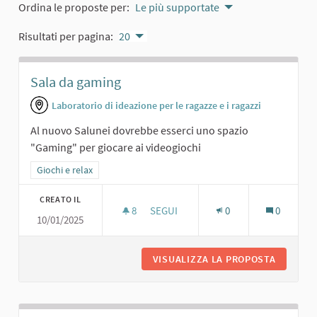
Ordina le proposte per:
Le più supportate
Risultati per pagina:
20
Sala da gaming
Laboratorio di ideazione per le ragazze e i ragazzi
Al nuovo Salunei dovrebbe esserci uno spazio
"Gaming" per giocare ai videogiochi
Filtra i risultati per categoria: Giochi e relax
Giochi e relax
CREATO IL
8
8 SOSTENITORI
SEGUI
0
0
10/01/2025
SALA DA GAMING
VISUALIZZA LA PROPOSTA
SALA DA