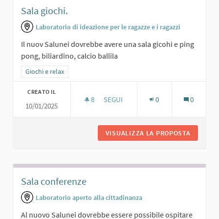
Sala giochi.
Laboratorio di ideazione per le ragazze e i ragazzi
Il nuov Salunei dovrebbe avere una sala gicohi e ping
pong, biliardino, calcio ballila
Filtra i risultati per categoria: Giochi e relax
Giochi e relax
CREATO IL
8
8 SOSTENITORI
SEGUI
0
0
10/01/2025
SALA GIOCHI.
VISUALIZZA LA PROPOSTA
SALA GI
Sala conferenze
Laboratorio aperto alla cittadinanza
Al nuovo Salunei dovrebbe essere possibile ospitare