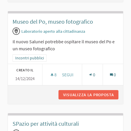
Museo del Po, museo fotografico
Laboratorio aperto alla cittadinanza
Il nuovo Salunei potrebbe ospitare il museo del Po e
un museo fotografico
Filtra i risultati per categoria: Incontri pubblici
Incontri pubblici
CREATO IL
8
8 SOSTENITORI
SEGUI
0
0
14/12/2024
MUSEO DEL PO, MUSEO FOTOGRAFI
VISUALIZZA LA PROPOSTA
MUSEO D
SPazio per attività culturali