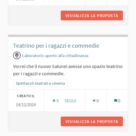
VISUALIZZA LA PROPOSTA
UNO SPA
Teatrino per i ragazzi e commedie
Laboratorio aperto alla cittadinanza
Vorrei che il nuovo Salunei avesse uno spazio teatrino
per i ragazzi e commedie.
Filtra i risultati per categoria: Spettacoli teatrali e cinema
Spettacoli teatrali e cinema
CREATO IL
8
8 SOSTENITORI
SEGUI
0
0
14/12/2024
TEATRINO PER I RAGAZZI E COMMEDI
VISUALIZZA LA PROPOSTA
TEATRIN