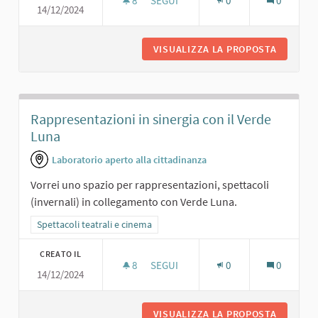
8
8 SOSTENITORI
SEGUI
0
0
14/12/2024
SALA PROIEZIONI PER TUTTE LE ETÀ;
VISUALIZZA LA PROPOSTA
SALA PR
Rappresentazioni in sinergia con il Verde
Luna
Laboratorio aperto alla cittadinanza
Vorrei uno spazio per rappresentazioni, spettacoli
(invernali) in collegamento con Verde Luna.
Filtra i risultati per categoria: Spettacoli teatrali e cinema
Spettacoli teatrali e cinema
CREATO IL
8
8 SOSTENITORI
SEGUI
0
0
14/12/2024
RAPPRESENTAZIONI IN SINERGIA CON
VISUALIZZA LA PROPOSTA
RAPPRES