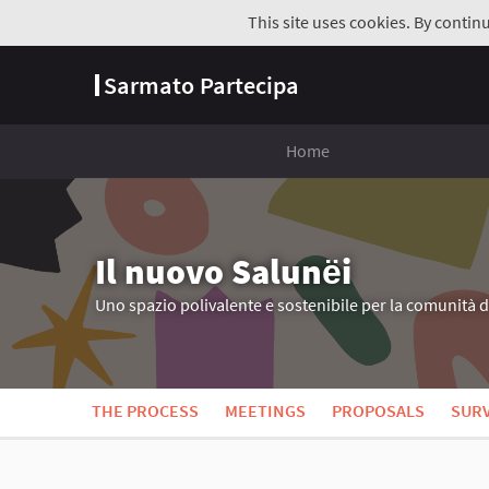
This site uses cookies. By contin
Sarmato Partecipa
Home
Il nuovo Salunёi
Uno spazio polivalente e sostenibile per la comunità 
THE PROCESS
MEETINGS
PROPOSALS
SUR