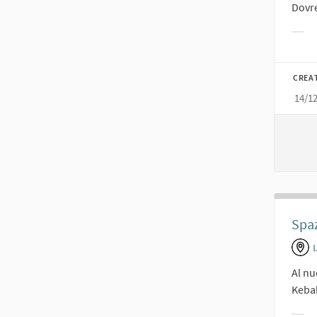
Dovre
Filt
CREA
14/1
Spaz
L
Al nu
Keba