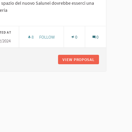
o spazio del nuovo Salunei dovrebbe esserci una
eria
er results for category:
TED AT
8
8 FOLLOWERS
FOLLOW
0
0
2/2024
UNA GELATERIA AL SALUNEI...
VIEW PROPOSAL
UNA GELATERIA AL 