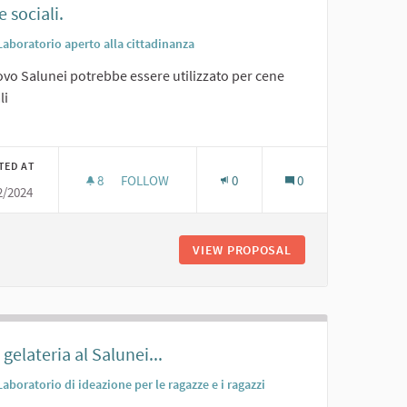
 sociali.
Laboratorio aperto alla cittadinanza
ovo Salunei potrebbe essere utilizzato per cene
li
er results for category:
TED AT
8
8 FOLLOWERS
FOLLOW
0
0
2/2024
G
CENE SOCIALI.
O PER CUCINA/BAR/CATERING
VIEW PROPOSAL
CENE SOCIALI.
gelateria al Salunei...
Laboratorio di ideazione per le ragazze e i ragazzi