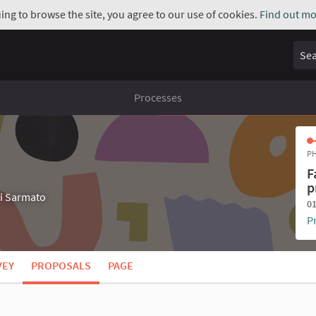
uing to browse the site, you agree to our use of cookies.
Find out mo
Sear
Processes
PH
F
p
di Sarmato
01
P
VEY
PROPOSALS
PAGE