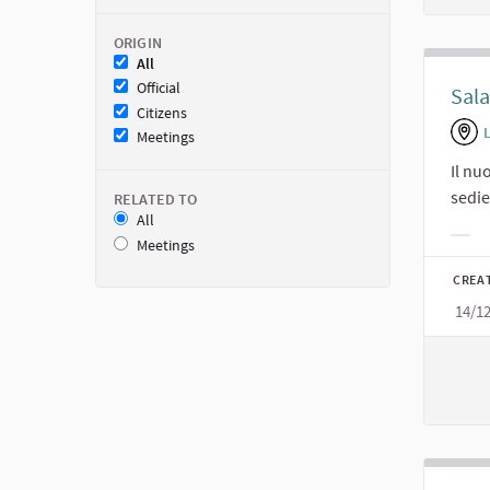
ORIGIN
All
Official
Sala
Citizens
Meetings
Il nu
sedie
RELATED TO
All
Meetings
Filt
CREA
14/1