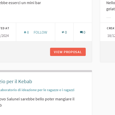
bbe esserci un mini bar
Nell
gelat
er results for category:
Filt
TED AT
CREA
8
8 FOLLOWERS
FOLLOW
0
0
2/2024
18/1
MINI BAR.
VIEW PROPOSAL
MINI BAR.
io per il Kebab
aboratorio di ideazione per le ragazze e i ragazzi
ovo Salunei sarebbe bello poter mangiare il
b