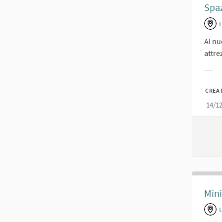
Spaz
Al nu
attre
Filt
CREA
14/1
Mini
L