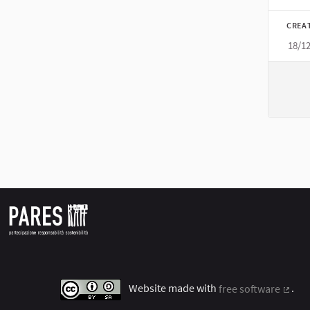
Filt
CREA
18/1
Website made with
free software
.
(Exter