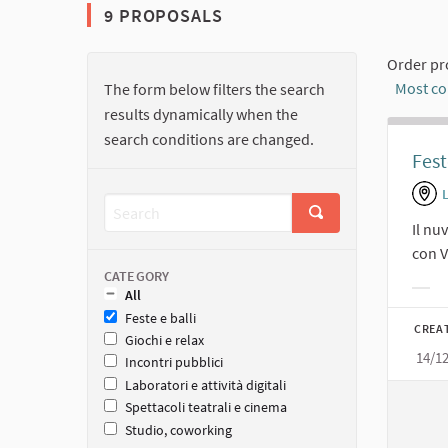
9 PROPOSALS
Order pr
Most c
The form below filters the search
results dynamically when the
search conditions are changed.
Fest
Il nu
con V
CATEGORY
All
Filt
Feste e balli
CREA
Giochi e relax
14/1
Incontri pubblici
Laboratori e attività digitali
Spettacoli teatrali e cinema
Studio, coworking