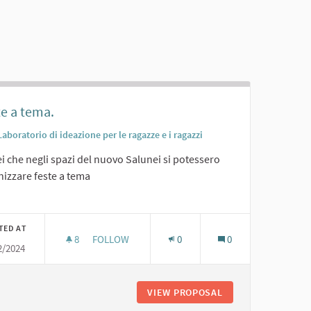
te a tema.
Laboratorio di ideazione per le ragazze e i ragazzi
i che negli spazi del nuovo Salunei si potessero
nizzare feste a tema
er results for category:
TED AT
8
8 FOLLOWERS
FOLLOW
0
0
2/2024
FESTE A TEMA.
O
VIEW PROPOSAL
FESTE A TEMA.