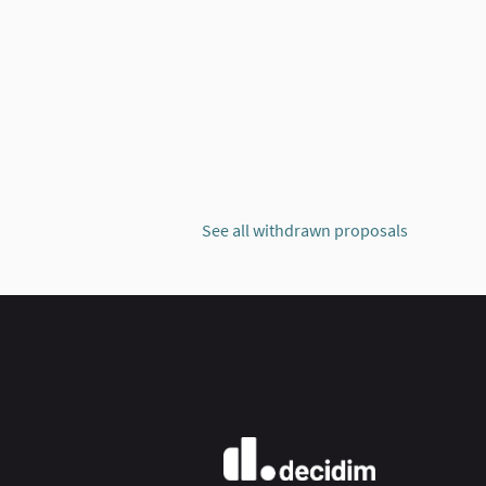
AB
See all withdrawn proposals