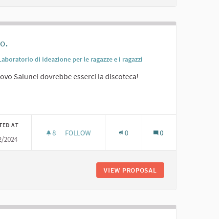
o.
Laboratorio di ideazione per le ragazze e i ragazzi
ovo Salunei dovrebbe esserci la discoteca!
er results for category:
TED AT
8
8 FOLLOWERS
FOLLOW
0
0
2/2024
DISCO.
VIEW PROPOSAL
DISCO.