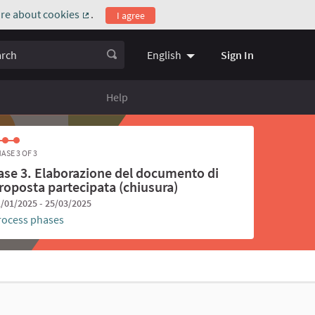
re about cookies
.
I agree
(External link)
ch
Sign In
English
Choose language
Scegli la l
Help
ASE 3 OF 3
ase 3. Elaborazione del documento di
roposta partecipata (chiusura)
/01/2025 - 25/03/2025
rocess phases