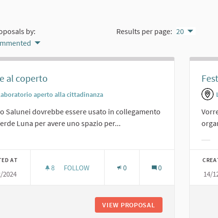
oposals by:
Results per page:
20
ommented
e al coperto
Fes
Laboratorio aperto alla cittadinanza
vo Salunei dovrebbe essere usato in collegamento
Vorre
erde Luna per avere uno spazio per...
orga
er results for category:
Filt
TED AT
CREA
8
8 FOLLOWERS
FOLLOW
0
0
2/2024
14/1
FESTE AL COPERTO
VIEW PROPOSAL
FESTE AL COPERT