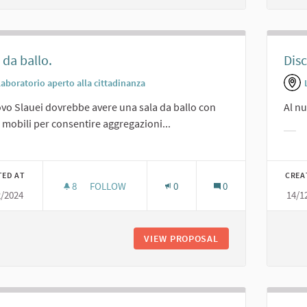
 da ballo.
Disc
Laboratorio aperto alla cittadinanza
ovo Slauei dovrebbe avere una sala da ballo con
Al nu
 mobili per consentire aggregazioni...
Filt
er results for category:
TED AT
CREA
8
8 FOLLOWERS
FOLLOW
0
0
2/2024
14/1
SALA DA BALLO.
VIEW PROPOSAL
SALA DA BALLO.