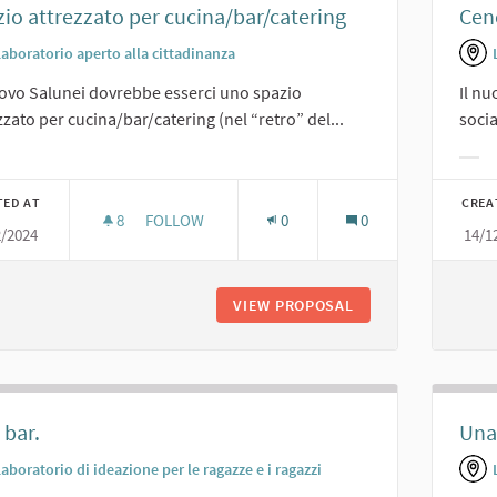
io attrezzato per cucina/bar/catering
Cene
Laboratorio aperto alla cittadinanza
ovo Salunei dovrebbe esserci uno spazio
Il nu
zzato per cucina/bar/catering (nel “retro” del...
socia
er results for category:
Filt
TED AT
CREA
8
8 FOLLOWERS
FOLLOW
0
0
2/2024
14/1
SPAZIO ATTREZZATO PER CUCINA/BAR/CATERIN
VIEW PROPOSAL
SPAZIO ATTREZZAT
 bar.
Una 
aboratorio di ideazione per le ragazze e i ragazzi