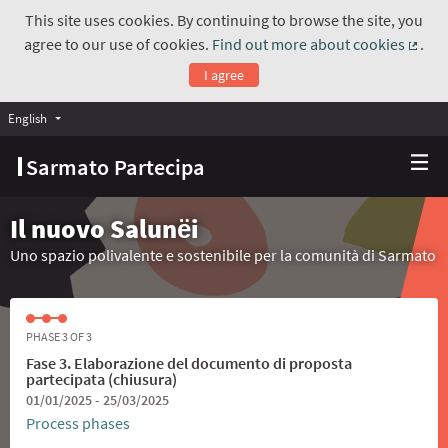
This site uses cookies. By continuing to browse the site, you
agree to our use of cookies.
Find out more about cookies
.
(Exte
I agree
English
Choose language
Scegli la lingua
Sarmato Partecipa
Il nuovo Salunёi
Uno spazio polivalente e sostenibile per la comunità di Sarmato
PHASE 3 OF 3
Fase 3. Elaborazione del documento di proposta
partecipata (chiusura)
01/01/2025 - 25/03/2025
Process phases