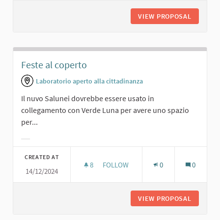
VIEW PROPOSAL
FESTE A
Feste al coperto
Laboratorio aperto alla cittadinanza
Il nuvo Salunei dovrebbe essere usato in
collegamento con Verde Luna per avere uno spazio
per...
Filter results for category:
CREATED AT
8
8 FOLLOWERS
FOLLOW
0
0
14/12/2024
FESTE AL COPERTO
VIEW PROPOSAL
FESTE A