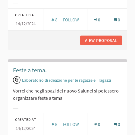
Filter results for category:
CREATED AT
8
8 FOLLOWERS
FOLLOW
0
0
14/12/2024
SALA DA BALLO.
VIEW PROPOSAL
SALA DA
Feste a tema.
Laboratorio di ideazione per le ragazze e i ragazzi
Vorrei che negli spazi del nuovo Salunei si potessero
organizzare feste a tema
Filter results for category:
CREATED AT
8
8 FOLLOWERS
FOLLOW
0
0
14/12/2024
FESTE A TEMA.