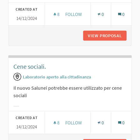
Filter results for category:
CREATED AT
8
8 FOLLOWERS
FOLLOW
0
0
14/12/2024
MINI BAR.
VIEW PROPOSAL
MINI BAR
Cene sociali.
Laboratorio aperto alla cittadinanza
Il nuovo Salunei potrebbe essere utilizzato per cene
sociali
Filter results for category:
CREATED AT
8
8 FOLLOWERS
FOLLOW
0
0
14/12/2024
CENE SOCIALI.