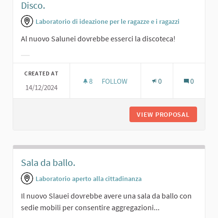
Disco.
Laboratorio di ideazione per le ragazze e i ragazzi
Al nuovo Salunei dovrebbe esserci la discoteca!
Filter results for category:
CREATED AT
8
8 FOLLOWERS
FOLLOW
0
0
14/12/2024
DISCO.
VIEW PROPOSAL
DISCO.
Sala da ballo.
Laboratorio aperto alla cittadinanza
Il nuovo Slauei dovrebbe avere una sala da ballo con
sedie mobili per consentire aggregazioni...