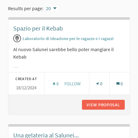
Results per page:
20
Spazio per il Kebab
Laboratorio di ideazione per le ragazze e i ragazzi
Al nuovo Salunei sarebbe bello poter mangiare il
Kebab
Filter results for category:
CREATED AT
8
8 FOLLOWERS
FOLLOW
0
0
18/12/2024
SPAZIO PER IL KEBAB
VIEW PROPOSAL
SPAZIO 
Una gelateria al Salunei...