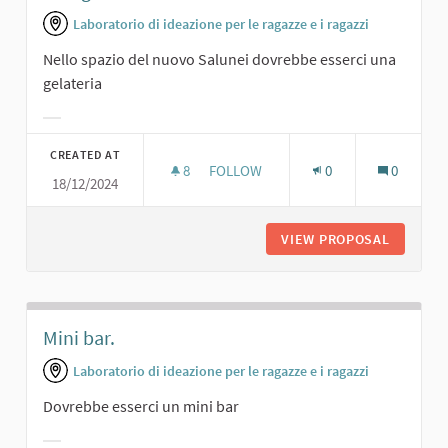
Laboratorio di ideazione per le ragazze e i ragazzi
Nello spazio del nuovo Salunei dovrebbe esserci una
gelateria
Filter results for category:
CREATED AT
8
8 FOLLOWERS
FOLLOW
0
0
18/12/2024
UNA GELATERIA AL SALUNEI...
VIEW PROPOSAL
UNA GEL
Mini bar.
Laboratorio di ideazione per le ragazze e i ragazzi
Dovrebbe esserci un mini bar