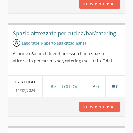
VIEW PROPOSAL
CENE SO
Spazio attrezzato per cucina/bar/catering
Laboratorio aperto alla cittadinanza
Al nuovo Salunei dovrebbe esserci uno spazio
attrezzato per cucina/bar/catering (nel “retro” del...
Filter results for category:
CREATED AT
8
8 FOLLOWERS
FOLLOW
0
0
14/12/2024
SPAZIO ATTREZZATO PER CUCINA/B
VIEW PROPOSAL
SPAZIO 