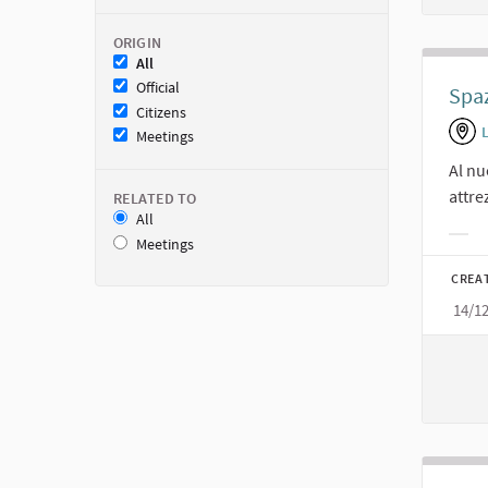
ORIGIN
All
Official
Spaz
Citizens
Meetings
Al nu
attre
RELATED TO
All
Meetings
Filt
CREA
14/1