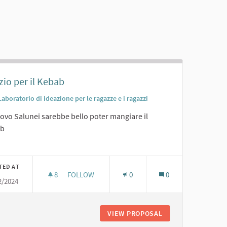
io per il Kebab
Laboratorio di ideazione per le ragazze e i ragazzi
ovo Salunei sarebbe bello poter mangiare il
ab
er results for category:
TED AT
8
8 FOLLOWERS
FOLLOW
0
0
2/2024
SPAZIO PER IL KEBAB
SALUNEI...
VIEW PROPOSAL
SPAZIO PER IL KEB