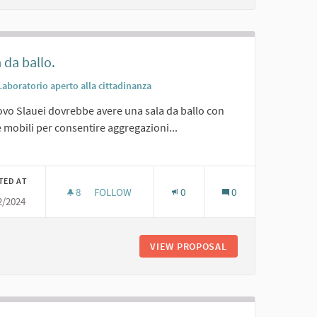
 da ballo.
Laboratorio aperto alla cittadinanza
ovo Slauei dovrebbe avere una sala da ballo con
 mobili per consentire aggregazioni...
er results for category:
TED AT
8
8 FOLLOWERS
FOLLOW
0
0
2/2024
G
SALA DA BALLO.
O PER CUCINA/BAR/CATERING
VIEW PROPOSAL
SALA DA BALLO.