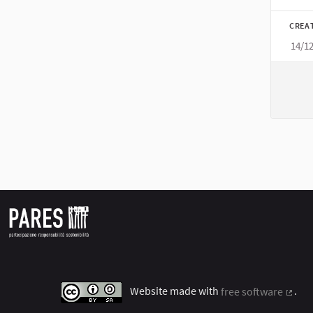
Filt
CREA
14/1
Website made with
free software
.
(Exter