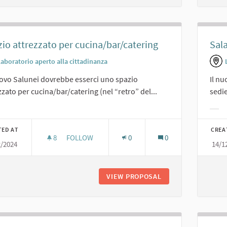
io attrezzato per cucina/bar/catering
Sala
Laboratorio aperto alla cittadinanza
ovo Salunei dovrebbe esserci uno spazio
Il nu
zzato per cucina/bar/catering (nel “retro” del...
sedie
er results for category:
Filt
TED AT
CREA
8
8 FOLLOWERS
FOLLOW
0
0
2/2024
14/1
SPAZIO ATTREZZATO PER CUCINA/BAR/CATERIN
VIEW PROPOSAL
SPAZIO ATTREZZAT