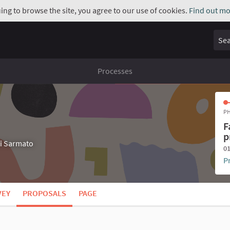
uing to browse the site, you agree to our use of cookies.
Find out mo
Sear
Processes
PH
F
p
di Sarmato
01
P
VEY
PROPOSALS
PAGE