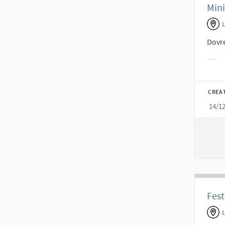
Mini
L
Dovre
Filt
CREA
14/1
Fest
L