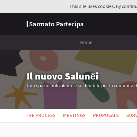
This site uses cookies. By contin
Sarmato Partecipa
Home
Il nuovo Salunёi
Uno spazio polivalente e sostenibile per la comunità 
THE PROCESS
MEETINGS
PROPOSALS
SUR