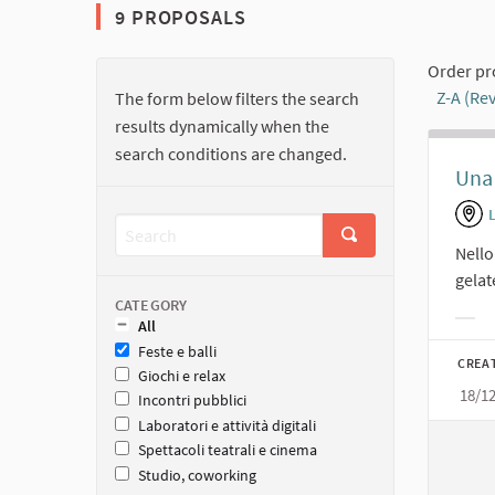
9 PROPOSALS
Order pr
Z-A (Re
The form below filters the search
results dynamically when the
search conditions are changed.
Una 
L
Nello
gelat
CATEGORY
All
Filt
Feste e balli
CREA
Giochi e relax
18/1
Incontri pubblici
Laboratori e attività digitali
Spettacoli teatrali e cinema
Studio, coworking