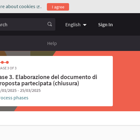
re about cookies
.
I agree
(External link)
ch
Sign In
English
Choose language
Scegli la l
Help
ASE 3 OF 3
ase 3. Elaborazione del documento di
roposta partecipata (chiusura)
/01/2025 - 25/03/2025
rocess phases