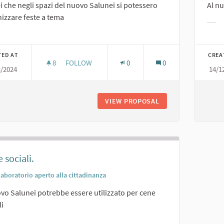
i che negli spazi del nuovo Salunei si potessero
Al nu
izzare feste a tema
Filt
er results for category:
TED AT
CREA
8
8 FOLLOWERS
FOLLOW
0
0
2/2024
14/1
FESTE A TEMA.
VIEW PROPOSAL
FESTE A TEMA.
 sociali.
Laboratorio aperto alla cittadinanza
ovo Salunei potrebbe essere utilizzato per cene
li