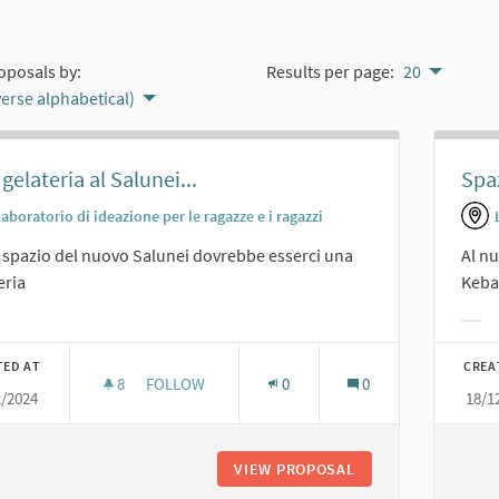
oposals by:
Results per page:
20
verse alphabetical)
gelateria al Salunei...
Spaz
aboratorio di ideazione per le ragazze e i ragazzi
 spazio del nuovo Salunei dovrebbe esserci una
Al nu
eria
Keb
er results for category:
Filt
TED AT
CREA
8
8 FOLLOWERS
FOLLOW
0
0
2/2024
18/1
UNA GELATERIA AL SALUNEI...
VIEW PROPOSAL
UNA GELATERIA AL 