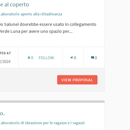
e al coperto
Laboratorio aperto alla cittadinanza
uvo Salunei dovrebbe essere usato in collegamento
erde Luna per avere uno spazio per...
er results for category:
TED AT
8
8 FOLLOWERS
FOLLOW
0
0
2/2024
FESTE AL COPERTO
VIEW PROPOSAL
FESTE AL COPERT
o.
Laboratorio di ideazione per le ragazze e i ragazzi