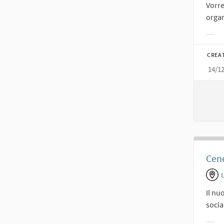
Vorre
organ
Filt
CREA
14/1
Cene
Il nu
socia