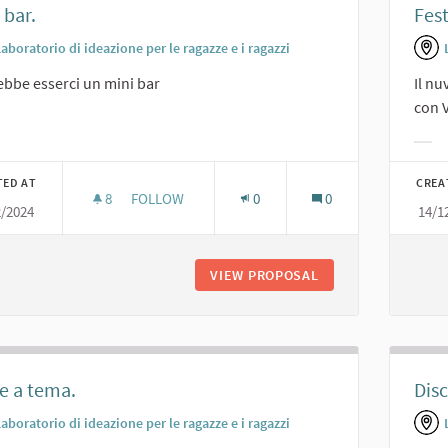
 bar.
Fest
aboratorio di ideazione per le ragazze e i ragazzi
bbe esserci un mini bar
Il n
con V
er results for category:
Filt
TED AT
CREA
8
8 FOLLOWERS
FOLLOW
0
0
2/2024
14/1
MINI BAR.
VIEW PROPOSAL
MINI BAR.
e a tema.
Disc
aboratorio di ideazione per le ragazze e i ragazzi