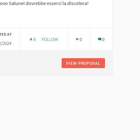
ovo Salunei dovrebbe esserci la discoteca!
er results for category:
TED AT
8
8 FOLLOWERS
FOLLOW
0
0
2/2024
DISCO.
VIEW PROPOSAL
DISCO.