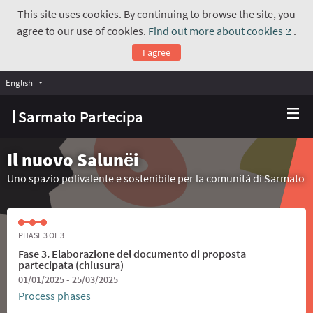
This site uses cookies. By continuing to browse the site, you
agree to our use of cookies.
Find out more about cookies
.
(Exte
I agree
English
Choose language
Scegli la lingua
Sarmato Partecipa
Il nuovo Salunёi
Uno spazio polivalente e sostenibile per la comunità di Sarmato
PHASE 3 OF 3
Fase 3. Elaborazione del documento di proposta
partecipata (chiusura)
01/01/2025 - 25/03/2025
Process phases