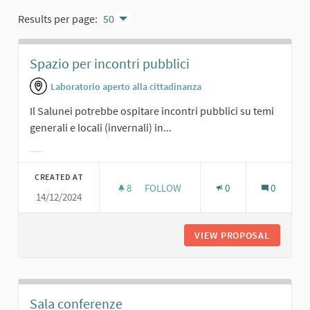
Results per page:
50
Spazio per incontri pubblici
Laboratorio aperto alla cittadinanza
Il Salunei potrebbe ospitare incontri pubblici su temi
generali e locali (invernali) in...
Filter results for category:
CREATED AT
8
8 FOLLOWERS
FOLLOW
0
0
14/12/2024
SPAZIO PER INCONTRI PUBBLICI
VIEW PROPOSAL
SPAZIO 
Sala conferenze