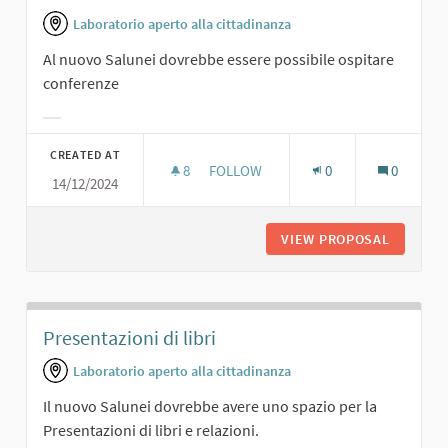
Laboratorio aperto alla cittadinanza
Al nuovo Salunei dovrebbe essere possibile ospitare
conferenze
Filter results for category:
CREATED AT
8
8 FOLLOWERS
FOLLOW
0
0
14/12/2024
SALA CONFERENZE
VIEW PROPOSAL
SALA C
Presentazioni di libri
Laboratorio aperto alla cittadinanza
Il nuovo Salunei dovrebbe avere uno spazio per la
Presentazioni di libri e relazioni.