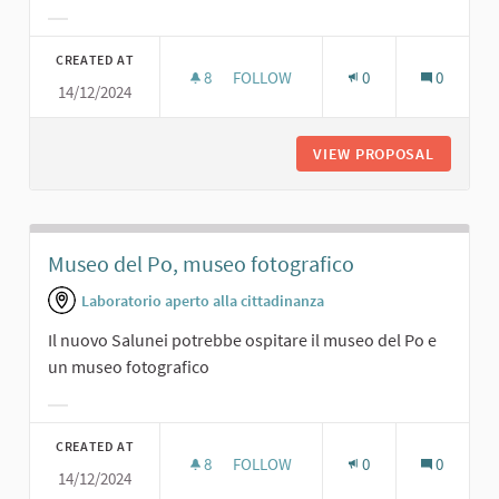
Filter results for category:
CREATED AT
8
8 FOLLOWERS
FOLLOW
0
0
14/12/2024
PRESENTAZIONI DI LIBRI
VIEW PROPOSAL
PRESENT
Museo del Po, museo fotografico
Laboratorio aperto alla cittadinanza
Il nuovo Salunei potrebbe ospitare il museo del Po e
un museo fotografico
Filter results for category:
CREATED AT
8
8 FOLLOWERS
FOLLOW
0
0
14/12/2024
MUSEO DEL PO, MUSEO FOTOGRAFI