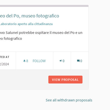
eo del Po, museo fotografico
Laboratorio aperto alla cittadinanza
ovo Salunei potrebbe ospitare il museo del Po e un
o fotografico
er results for category:
TED AT
8
8 FOLLOWERS
FOLLOW
0
0
2/2024
MUSEO DEL PO, MUSEO FOTOGRAFICO
LIBRI
VIEW PROPOSAL
MUSEO DEL PO, M
See all withdrawn proposals