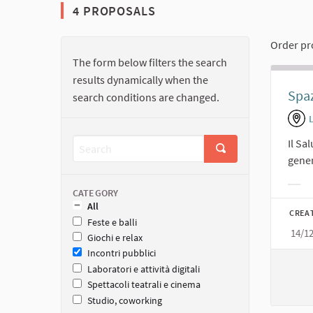
4 PROPOSALS
Order pr
The form below filters the search
results dynamically when the
Spaz
search conditions are changed.
Il Sa
genera
Filt
CATEGORY
All
CREA
Feste e balli
14/1
Giochi e relax
Incontri pubblici
Laboratori e attività digitali
Spettacoli teatrali e cinema
Studio, coworking