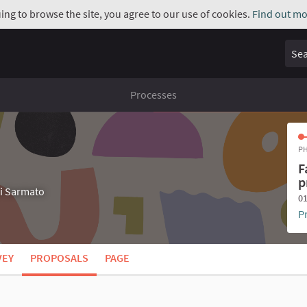
uing to browse the site, you agree to our use of cookies.
Find out mo
Sear
Processes
PH
F
p
di Sarmato
01
P
VEY
PROPOSALS
PAGE