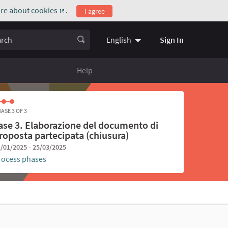
re about cookies
.
I agree
(External link)
ch
Sign In
English
Choose language
Scegli la l
Help
ASE 3 OF 3
ase 3. Elaborazione del documento di
roposta partecipata (chiusura)
/01/2025 - 25/03/2025
rocess phases