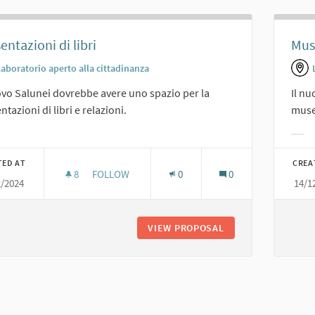
entazioni di libri
Mus
Laboratorio aperto alla cittadinanza
ovo Salunei dovrebbe avere uno spazio per la
Il nu
ntazioni di libri e relazioni.
muse
er results for category:
Filt
TED AT
CREA
8
8 FOLLOWERS
FOLLOW
0
0
2/2024
14/1
PRESENTAZIONI DI LIBRI
VIEW PROPOSAL
PRESENTAZIONI DI 