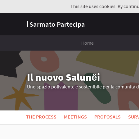
This site uses cookies. By contin
Sarmato Partecipa
Home
Il nuovo Salunёi
Uno spazio polivalente e sostenibile per la comunità 
THE PROCESS
MEETINGS
PROPOSALS
SUR