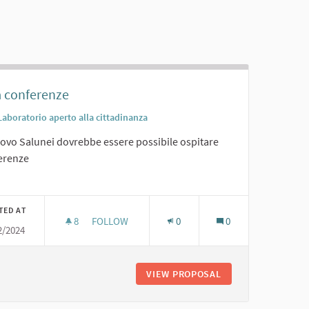
a conferenze
Laboratorio aperto alla cittadinanza
uovo Salunei dovrebbe essere possibile ospitare
erenze
er results for category:
TED AT
8
8 FOLLOWERS
FOLLOW
0
0
2/2024
SALA CONFERENZE
RI PUBBLICI
VIEW PROPOSAL
SALA CONFERENZE