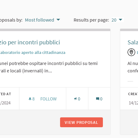
oposals by:
Most followed
Results per page:
20
io per incontri pubblici
Sal
Laboratorio aperto alla cittadinanza
lunei potrebbe ospitare incontri pubblici su temi
Al n
li e locali (invernali) in...
conf
er results for category:
Filt
TED AT
CREA
8
8 FOLLOWERS
FOLLOW
0
0
2/2024
14/1
SPAZIO PER INCONTRI PUBBLICI
VIEW PROPOSAL
SPAZIO PER INCONT