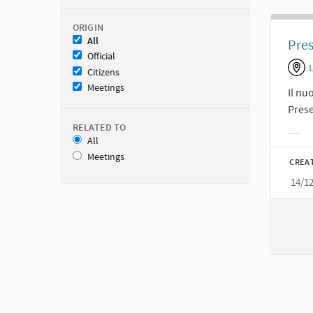
ORIGIN
All
Pres
Official
Citizens
Meetings
Il nu
Prese
RELATED TO
All
Filt
Meetings
CREA
14/1