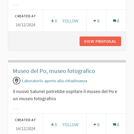
Filter results for category:
CREATED AT
8
8 FOLLOWERS
FOLLOW
0
0
14/12/2024
PRESENTAZIONI DI LIBRI
VIEW PROPOSAL
PRESENT
Museo del Po, museo fotografico
Laboratorio aperto alla cittadinanza
Il nuovo Salunei potrebbe ospitare il museo del Po e
un museo fotografico
Filter results for category:
CREATED AT
8
8 FOLLOWERS
FOLLOW
0
0
14/12/2024
MUSEO DEL PO, MUSEO FOTOGRAFI