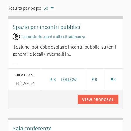
Results per page:
50
Spazio per incontri pubblici
Laboratorio aperto alla cittadinanza
Il Salunei potrebbe ospitare incontri pubblici su temi
generali e locali (invernali) in...
Filter results for category:
CREATED AT
8
8 FOLLOWERS
FOLLOW
0
0
14/12/2024
SPAZIO PER INCONTRI PUBBLICI
VIEW PROPOSAL
SPAZIO 
Sala conferenze