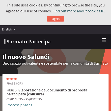
This site uses cookies. By continuing to browse the site, you
agree to our use of cookies.
Find out more about cookies
.
(Exte
I agree
English
Choose language
Scegli la lingua
Sarmato Partecipa
Il nuovo Salunёi
Uno spazio polivalente e sostenibile per la comunità di Sarmato
PHASE 3 OF 3
Fase 3. Elaborazione del documento di proposta
partecipata (chiusura)
01/01/2025 - 25/03/2025
Process phases