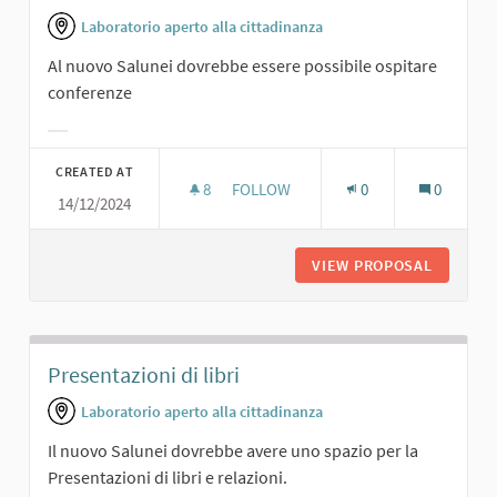
Laboratorio aperto alla cittadinanza
Al nuovo Salunei dovrebbe essere possibile ospitare
conferenze
Filter results for category:
CREATED AT
8
8 FOLLOWERS
FOLLOW
0
0
14/12/2024
SALA CONFERENZE
VIEW PROPOSAL
SALA C
Presentazioni di libri
Laboratorio aperto alla cittadinanza
Il nuovo Salunei dovrebbe avere uno spazio per la
Presentazioni di libri e relazioni.