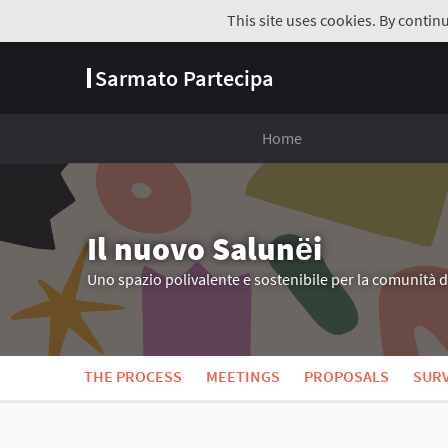
This site uses cookies. By contin
Sarmato Partecipa
Home
Il nuovo Salunёi
Uno spazio polivalente e sostenibile per la comunità 
THE PROCESS
MEETINGS
PROPOSALS
SUR