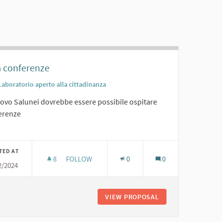
a conferenze
Laboratorio aperto alla cittadinanza
uovo Salunei dovrebbe essere possibile ospitare
erenze
er results for category:
TED AT
8
8 FOLLOWERS
FOLLOW
0
0
2/2024
SALA CONFERENZE
USEO FOTOGRAFICO
VIEW PROPOSAL
SALA CONFERENZE