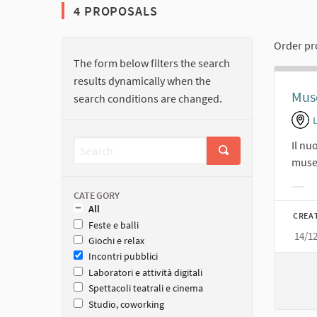
4 PROPOSALS
Order pr
The form below filters the search
results dynamically when the
Muse
search conditions are changed.
Il nu
muse
Filt
CATEGORY
All
CREA
Feste e balli
14/1
Giochi e relax
Incontri pubblici
Laboratori e attività digitali
Spettacoli teatrali e cinema
Studio, coworking