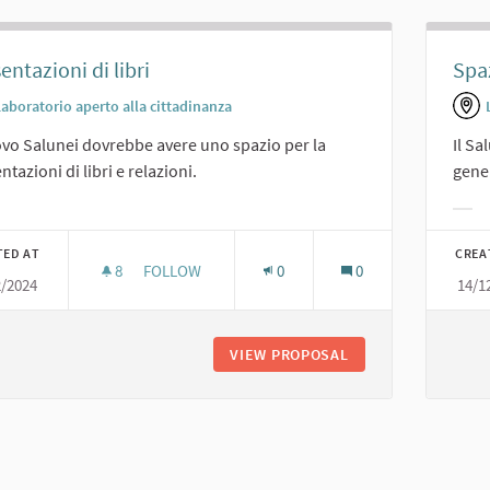
entazioni di libri
Spaz
Laboratorio aperto alla cittadinanza
ovo Salunei dovrebbe avere uno spazio per la
Il Sa
ntazioni di libri e relazioni.
gener
er results for category:
Filt
TED AT
CREA
8
8 FOLLOWERS
FOLLOW
0
0
2/2024
14/1
PRESENTAZIONI DI LIBRI
VIEW PROPOSAL
PRESENTAZIONI DI 