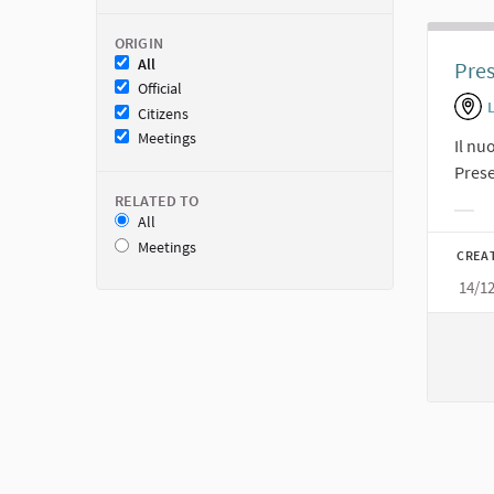
ORIGIN
All
Pres
Official
Citizens
Meetings
Il nu
Prese
RELATED TO
All
Filt
Meetings
CREA
14/1