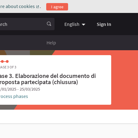
re about cookies
.
I agree
(External link)
ch
Sign In
English
Choose language
Scegli la l
Help
ASE 3 OF 3
ase 3. Elaborazione del documento di
roposta partecipata (chiusura)
/01/2025 - 25/03/2025
rocess phases