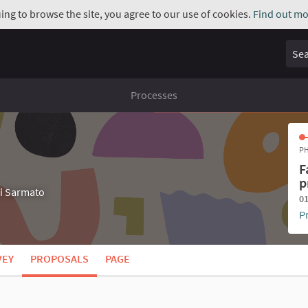
uing to browse the site, you agree to our use of cookies.
Find out mo
Sear
Processes
PH
F
p
di Sarmato
01
P
VEY
PROPOSALS
PAGE