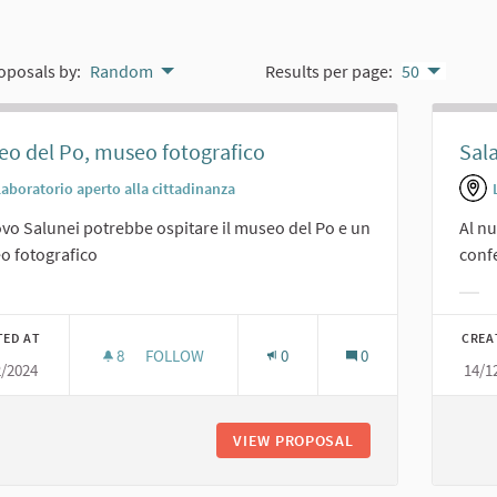
oposals by:
Random
Results per page:
50
o del Po, museo fotografico
Sal
Laboratorio aperto alla cittadinanza
ovo Salunei potrebbe ospitare il museo del Po e un
Al n
o fotografico
conf
er results for category:
Filt
TED AT
CREA
8
8 FOLLOWERS
FOLLOW
0
0
2/2024
14/1
MUSEO DEL PO, MUSEO FOTOGRAFICO
VIEW PROPOSAL
MUSEO DEL PO, M