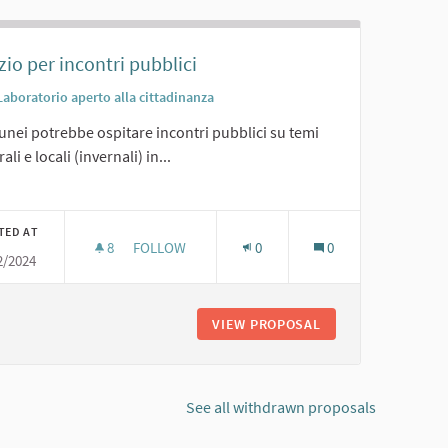
io per incontri pubblici
Laboratorio aperto alla cittadinanza
lunei potrebbe ospitare incontri pubblici su temi
ali e locali (invernali) in...
er results for category:
TED AT
8
8 FOLLOWERS
FOLLOW
0
0
2/2024
SPAZIO PER INCONTRI PUBBLICI
LIBRI
VIEW PROPOSAL
SPAZIO PER INCON
See all withdrawn proposals