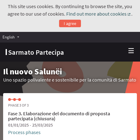
This site uses cookies. By continuing to browse the site, you
agree to our use of cookies.
Find out more about cookies
.
(Exte
I agree
English
Choose language
Scegli la lingua
Sarmato Partecipa
Il nuovo Salunёi
Uno spazio polivalente e sostenibile per la comunità di Sarmato
PHASE 3 OF 3
Fase 3. Elaborazione del documento di proposta
partecipata (chiusura)
01/01/2025 - 25/03/2025
Process phases