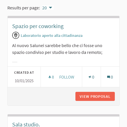
Results per page:
20
Spazio per coworking
Laboratorio aperto alla cittadinanza
Al nuovo Salunei sarebbe bello che ci fosse uno
spazio condiviso per studio e lavoro da remoto;
Filter results for category:
CREATED AT
8
8 FOLLOWERS
FOLLOW
0
0
10/01/2025
SPAZIO PER COWORKING
VIEW PROPOSAL
SPAZIO 
Sala studio.