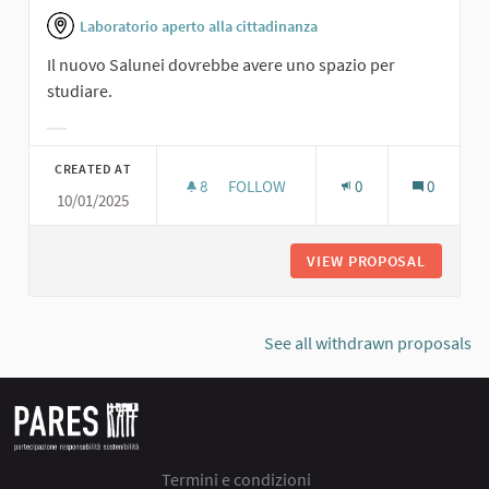
Laboratorio aperto alla cittadinanza
Il nuovo Salunei dovrebbe avere uno spazio per
studiare.
Filter results for category:
CREATED AT
8
8 FOLLOWERS
FOLLOW
0
0
10/01/2025
SALA STUDIO.
VIEW PROPOSAL
SALA ST
See all withdrawn proposals
Termini e condizioni