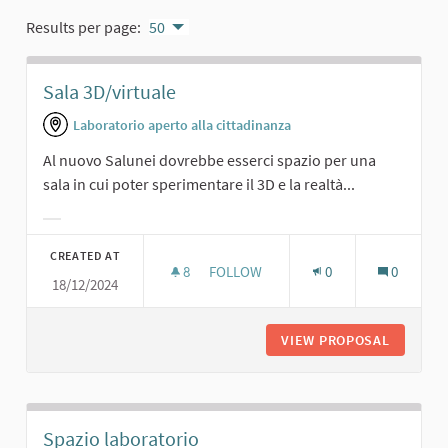
Results per page:
50
Sala 3D/virtuale
Laboratorio aperto alla cittadinanza
Al nuovo Salunei dovrebbe esserci spazio per una
sala in cui poter sperimentare il 3D e la realtà...
Filter results for category:
CREATED AT
8
8 FOLLOWERS
FOLLOW
0
0
18/12/2024
SALA 3D/VIRTUALE
VIEW PROPOSAL
SALA 3D
Spazio laboratorio