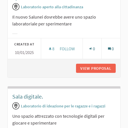
Laboratorio aperto alla cittadinanza
Il nuovo Salunei dovrebbe avere uno spazio
laboratoriale per sperimentare
Filter results for category:
CREATED AT
8
8 FOLLOWERS
FOLLOW
0
0
10/01/2025
SPAZIO LABORATORIO
VIEW PROPOSAL
SPAZIO 
Sala digitale.
Laboratorio di ideazione per le ragazze e i ragazzi
Uno spazio attrezzato con tecnologie digitali per
giocare e sperimentare