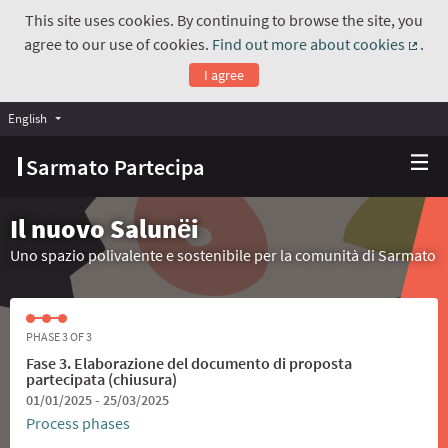
This site uses cookies. By continuing to browse the site, you
agree to our use of cookies.
Find out more about cookies
.
(Exte
I agree
English
Choose language
Scegli la lingua
Sarmato Partecipa
Il nuovo Salunёi
Uno spazio polivalente e sostenibile per la comunità di Sarmato
PHASE 3 OF 3
Fase 3. Elaborazione del documento di proposta
partecipata (chiusura)
01/01/2025 - 25/03/2025
Process phases