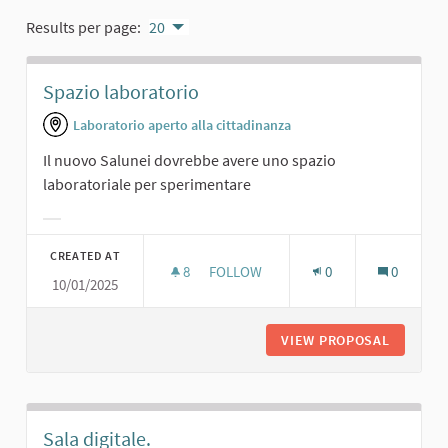
Results per page:
20
Spazio laboratorio
Laboratorio aperto alla cittadinanza
Il nuovo Salunei dovrebbe avere uno spazio
laboratoriale per sperimentare
Filter results for category:
CREATED AT
8
8 FOLLOWERS
FOLLOW
0
0
10/01/2025
SPAZIO LABORATORIO
VIEW PROPOSAL
SPAZIO 
Sala digitale.