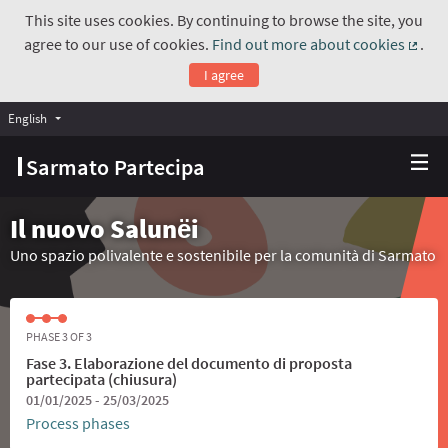
This site uses cookies. By continuing to browse the site, you
agree to our use of cookies.
Find out more about cookies
.
(Exte
I agree
English
Choose language
Scegli la lingua
Sarmato Partecipa
Il nuovo Salunёi
Uno spazio polivalente e sostenibile per la comunità di Sarmato
PHASE 3 OF 3
Fase 3. Elaborazione del documento di proposta
partecipata (chiusura)
01/01/2025 - 25/03/2025
Process phases