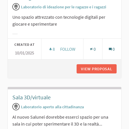
Laboratorio di ideazione per le ragazze e i ragazzi
Uno spazio attrezzato con tecnologie digitali per
giocare e sperimentare
Filter results for category:
CREATED AT
8
8 FOLLOWERS
FOLLOW
0
0
10/01/2025
SALA DIGITALE.
VIEW PROPOSAL
SALA DI
Sala 3D/virtuale
Laboratorio aperto alla cittadinanza
Al nuovo Salunei dovrebbe esserci spazio per una
sala in cui poter sperimentare il 3D e la realtà...