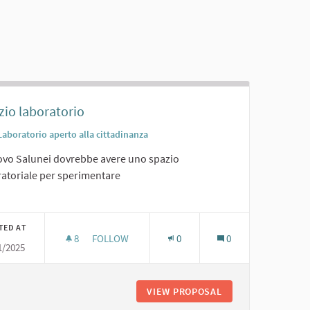
zio laboratorio
Laboratorio aperto alla cittadinanza
uovo Salunei dovrebbe avere uno spazio
ratoriale per sperimentare
er results for category:
TED AT
8
8 FOLLOWERS
FOLLOW
0
0
1/2025
SPAZIO LABORATORIO
VIEW PROPOSAL
SPAZIO LABORATO