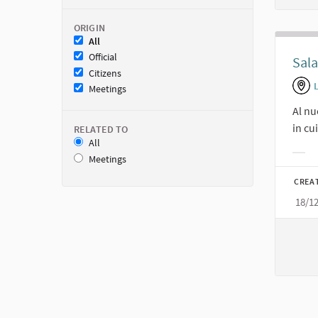
ORIGIN
All
Official
Sala
Citizens
Meetings
Al nu
in cu
RELATED TO
All
Meetings
Filt
CREA
18/1