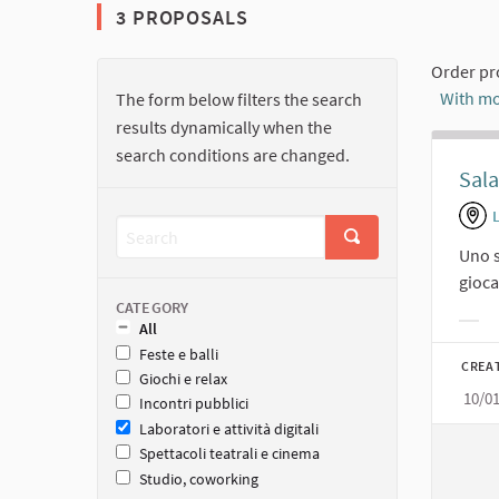
3 PROPOSALS
Order pr
With mo
The form below filters the search
results dynamically when the
search conditions are changed.
Sala
L
Uno s
gioca
CATEGORY
All
Filt
Feste e balli
CREA
Giochi e relax
10/0
Incontri pubblici
Laboratori e attività digitali
Spettacoli teatrali e cinema
Studio, coworking