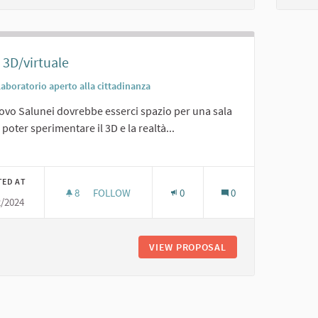
 3D/virtuale
Laboratorio aperto alla cittadinanza
ovo Salunei dovrebbe esserci spazio per una sala
i poter sperimentare il 3D e la realtà...
er results for category:
TED AT
8
8 FOLLOWERS
FOLLOW
0
0
2/2024
SALA 3D/VIRTUALE
VIEW PROPOSAL
SALA 3D/VIRTUALE