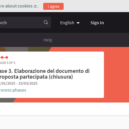
re about cookies
.
I agree
(External link)
ch
Sign In
English
Choose language
Scegli la l
Help
ASE 3 OF 3
ase 3. Elaborazione del documento di
roposta partecipata (chiusura)
/01/2025 - 25/03/2025
rocess phases