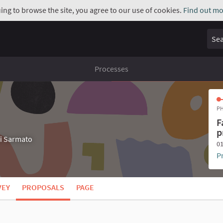
uing to browse the site, you agree to our use of cookies.
Find out mo
Sear
Processes
PH
F
p
di Sarmato
01
P
VEY
PROPOSALS
PAGE