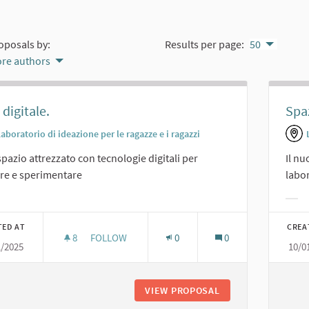
oposals by:
Results per page:
50
re authors
 digitale.
Spa
aboratorio di ideazione per le ragazze e i ragazzi
pazio attrezzato con tecnologie digitali per
Il n
re e sperimentare
labo
er results for category:
Filt
TED AT
CREA
8
8 FOLLOWERS
FOLLOW
0
0
1/2025
10/0
SALA DIGITALE.
VIEW PROPOSAL
SALA DIGITALE.