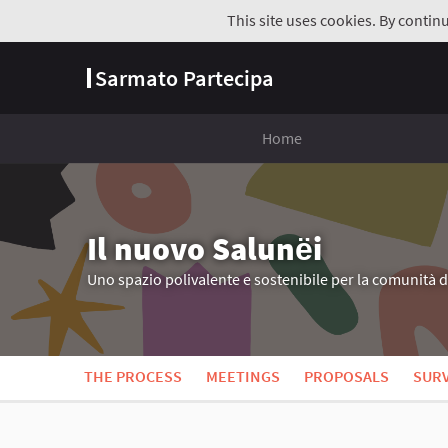
This site uses cookies. By contin
Sarmato Partecipa
Home
Il nuovo Salunёi
Uno spazio polivalente e sostenibile per la comunità 
THE PROCESS
MEETINGS
PROPOSALS
SUR