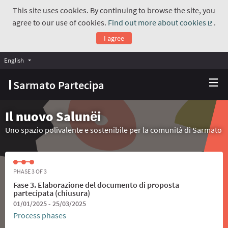
This site uses cookies. By continuing to browse the site, you
agree to our use of cookies.
Find out more about cookies
.
(Exte
I agree
English
Choose language
Scegli la lingua
Sarmato Partecipa
Il nuovo Salunёi
Uno spazio polivalente e sostenibile per la comunità di Sarmato
PHASE 3 OF 3
Fase 3. Elaborazione del documento di proposta
partecipata (chiusura)
01/01/2025 - 25/03/2025
Process phases