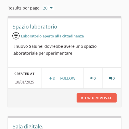
Results per page:
20
Spazio laboratorio
Laboratorio aperto alla cittadinanza
Il nuovo Salunei dovrebbe avere uno spazio
laboratoriale per sperimentare
Filter results for category:
CREATED AT
8
8 FOLLOWERS
FOLLOW
0
0
10/01/2025
SPAZIO LABORATORIO
VIEW PROPOSAL
SPAZIO 
Sala digitale.