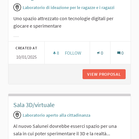
Laboratorio di ideazione per le ragazze e i ragazzi
Uno spazio attrezzato con tecnologie digitali per
giocare e sperimentare
Filter results for category:
CREATED AT
8
8 FOLLOWERS
FOLLOW
0
0
10/01/2025
SALA DIGITALE.
VIEW PROPOSAL
SALA DI
Sala 3D/virtuale
Laboratorio aperto alla cittadinanza
Al nuovo Salunei dovrebbe esserci spazio per una
sala in cui poter sperimentare il 3D e la realtà...