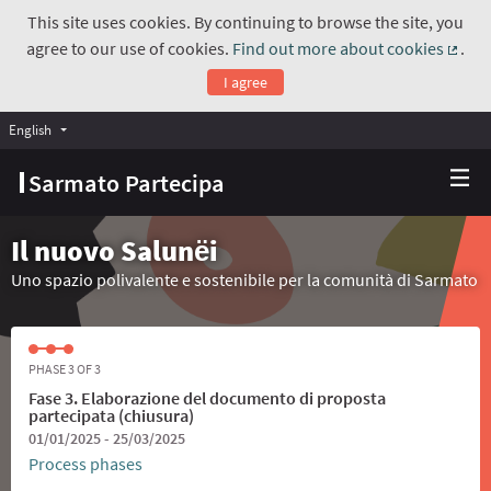
This site uses cookies. By continuing to browse the site, you
agree to our use of cookies.
Find out more about cookies
.
(Exte
I agree
English
Choose language
Scegli la lingua
Sarmato Partecipa
Il nuovo Salunёi
Uno spazio polivalente e sostenibile per la comunità di Sarmato
PHASE 3 OF 3
Fase 3. Elaborazione del documento di proposta
partecipata (chiusura)
01/01/2025 - 25/03/2025
Process phases