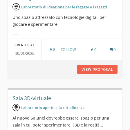
Laboratorio di ideazione per le ragazze e i ragazzi
Uno spazio attrezzato con tecnologie digitali per
giocare e sperimentare
Filter results for category:
CREATED AT
8
8 FOLLOWERS
FOLLOW
0
0
10/01/2025
SALA DIGITALE.
VIEW PROPOSAL
SALA DI
Sala 3D/virtuale
Laboratorio aperto alla cittadinanza
Al nuovo Salunei dovrebbe esserci spazio per una
sala in cui poter sperimentare il 3D e la realtà...