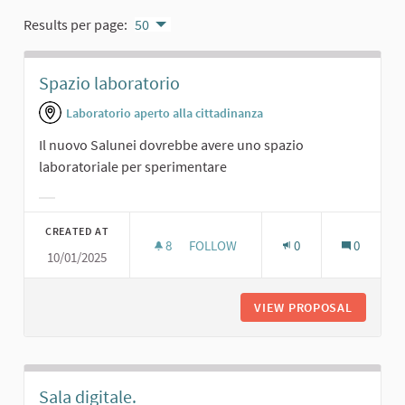
Results per page:
50
Spazio laboratorio
Laboratorio aperto alla cittadinanza
Il nuovo Salunei dovrebbe avere uno spazio
laboratoriale per sperimentare
Filter results for category:
CREATED AT
8
8 FOLLOWERS
FOLLOW
0
0
10/01/2025
SPAZIO LABORATORIO
VIEW PROPOSAL
SPAZIO 
Sala digitale.