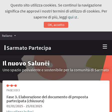
Questo sito utilizza cookies. Se continui la navigazione
significa che approvi i nostri termini di utilizzo di cookies. Per
saperne di più, leggi
qui
.
(Collegamento estern
OK, accetto
Italiano
Choose language
Scegli la lingua
Sarmato Partecipa
Il nuovo Salunёi
Uno spazio polivalente e sostenibile per la comunità di Sarmato
FASE 3 DI 3
Fase 3. Elaborazione del documento di proposta
partecipata (chiusura)
01/01/2025 - 25/03/2025
Visualizza le fasi