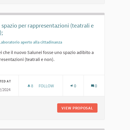
spazio per rappresentazioni (teatrali e
);
Laboratorio aperto alla cittadinanza
i che il nuovo Salunei fosse uno spazio adibito a
esentazioni (teatrali e non).
er results for category:
TED AT
8
8 FOLLOWERS
FOLLOW
0
0
2/2024
UNO SPAZIO PER RAPPRESENTAZIONI (TEATRALI
AGAZZI E COMMEDIE
VIEW PROPOSAL
UNO SPAZIO PER R