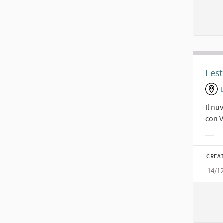
Fest
Il nu
con V
Filt
CREA
14/1