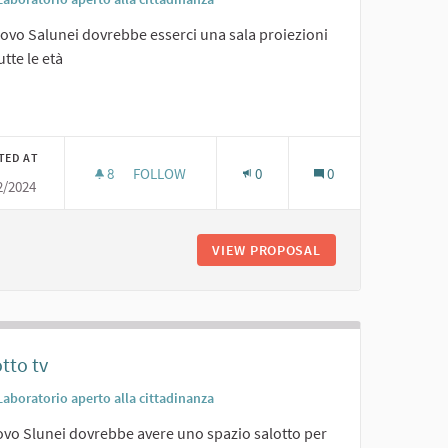
uovo Salunei dovrebbe esserci una sala proiezioni
utte le età
er results for category:
TED AT
8
8 FOLLOWERS
FOLLOW
0
0
2/2024
LUNA
SALA PROIEZIONI PER TUTTE LE ETÀ;
 IN SINERGIA CON IL VERDE LUNA
VIEW PROPOSAL
SALA PROIEZIONI 
otto tv
Laboratorio aperto alla cittadinanza
uovo Slunei dovrebbe avere uno spazio salotto per