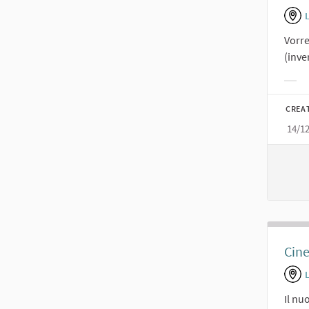
Vorre
(inve
Filt
CREA
14/1
Cin
Il nu