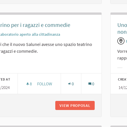
rino per i ragazzi e commedie
Uno 
non
Laboratorio aperto alla cittadinanza
i che il nuovo Salunei avesse uno spazio teatrino
 ragazzi e commedie.
Vorre
rappr
er results for category:
Filt
TED AT
CREA
8
8 FOLLOWERS
FOLLOW
0
0
2/2024
14/1
TEATRINO PER I RAGAZZI E COMMEDIE
VIEW PROPOSAL
TEATRINO PER I R