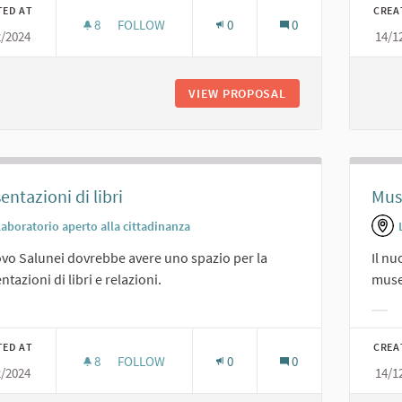
TED AT
CREA
8
8 FOLLOWERS
FOLLOW
0
0
2/2024
14/1
SPAZIO PER INCONTRI PUBBLICI
VIEW PROPOSAL
SPAZIO PER INCONT
entazioni di libri
Mus
Laboratorio aperto alla cittadinanza
ovo Salunei dovrebbe avere uno spazio per la
Il nu
ntazioni di libri e relazioni.
muse
er results for category:
Filt
TED AT
CREA
8
8 FOLLOWERS
FOLLOW
0
0
2/2024
14/1
PRESENTAZIONI DI LIBRI