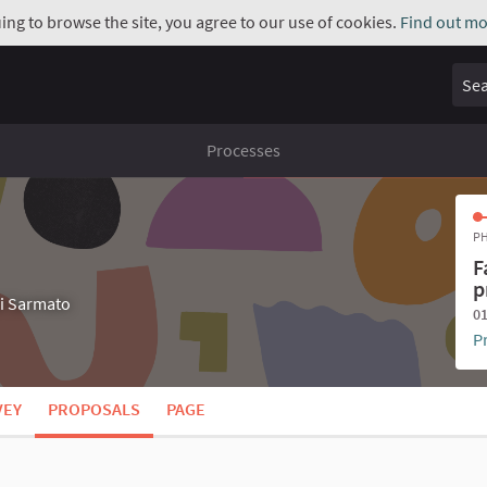
uing to browse the site, you agree to our use of cookies.
Find out mo
Sear
Processes
PH
F
p
di Sarmato
01
P
VEY
PROPOSALS
PAGE