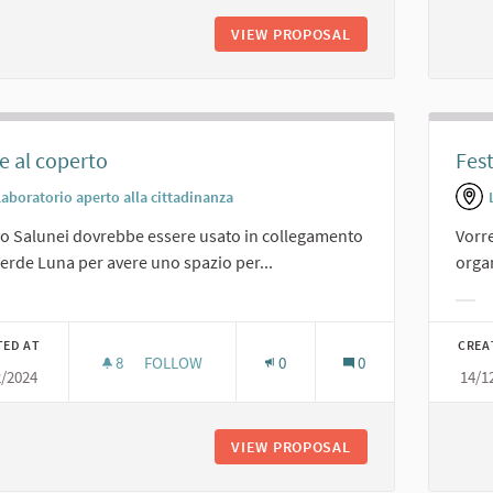
VIEW PROPOSAL
PRESENTAZIONI DI 
e al coperto
Fes
Laboratorio aperto alla cittadinanza
vo Salunei dovrebbe essere usato in collegamento
Vorre
erde Luna per avere uno spazio per...
orga
er results for category:
Filt
TED AT
CREA
8
8 FOLLOWERS
FOLLOW
0
0
2/2024
14/1
FESTE AL COPERTO
VIEW PROPOSAL
FESTE AL COPERT