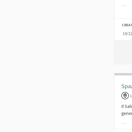
Filt
CREA
14/1
Spaz
Il Sa
genera
Filt