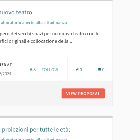
nuovo teatro
Laboratorio aperto alla cittadinanza
ero dei vecchi spazi per un nuovo teatro con le
fici originali e collocazione della...
er results for category:
TED AT
8
8 FOLLOWERS
FOLLOW
0
0
2/2024
UN NUOVO TEATRO
TÀ CULTURALI
VIEW PROPOSAL
UN NUOVO TEATRO
 proiezioni per tutte le età;
Laboratorio aperto alla cittadinanza