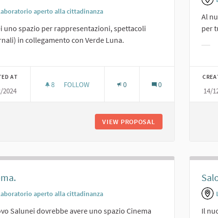
Laboratorio aperto alla cittadinanza
Al n
i uno spazio per rappresentazioni, spettacoli
per t
rnali) in collegamento con Verde Luna.
Filt
er results for category:
TED AT
CREA
8
8 FOLLOWERS
FOLLOW
0
0
2/2024
14/1
RAPPRESENTAZIONI IN SINERGIA CON IL VERDE 
VIEW PROPOSAL
RAPPRESENTAZIONI
ema.
Sal
Laboratorio aperto alla cittadinanza
ovo Salunei dovrebbe avere uno spazio Cinema
Il n