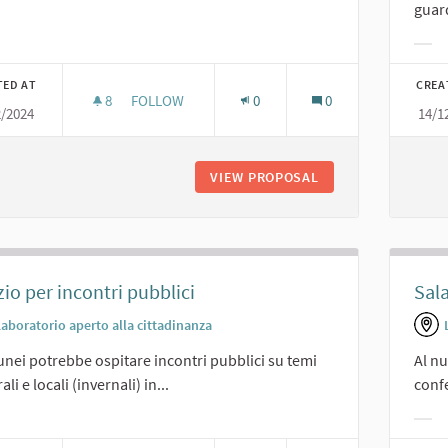
guar
er results for category:
Filt
TED AT
CREA
8
8 FOLLOWERS
FOLLOW
0
0
2/2024
14/1
CINEMA.
VIEW PROPOSAL
CINEMA.
io per incontri pubblici
Sal
Laboratorio aperto alla cittadinanza
lunei potrebbe ospitare incontri pubblici su temi
Al n
li e locali (invernali) in...
conf
er results for category:
Filt