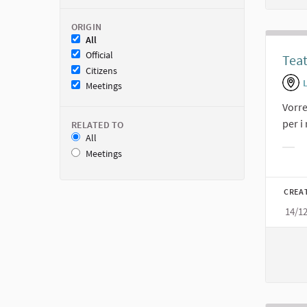
ORIGIN
All
Official
Teat
Citizens
Meetings
Vorre
per i
RELATED TO
All
Meetings
Filt
CREA
14/1