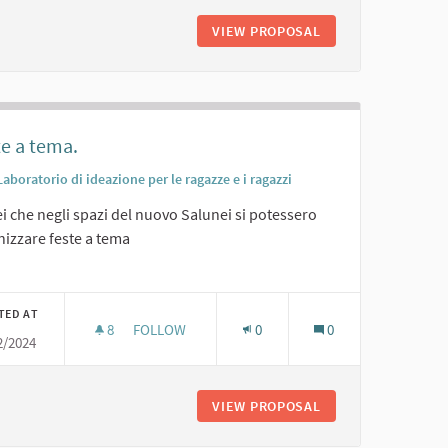
LIBRI
VIEW PROPOSAL
MUSEO DEL PO, M
te a tema.
Laboratorio di ideazione per le ragazze e i ragazzi
i che negli spazi del nuovo Salunei si potessero
nizzare feste a tema
er results for category:
TED AT
8
8 FOLLOWERS
FOLLOW
0
0
2/2024
FESTE A TEMA.
O
VIEW PROPOSAL
FESTE A TEMA.