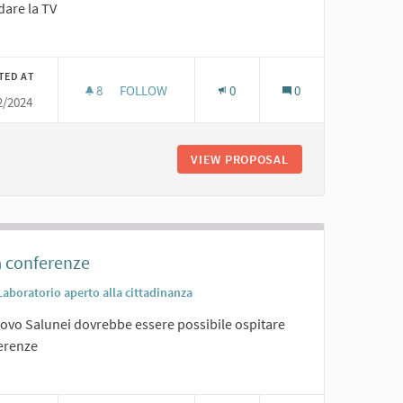
dare la TV
er results for category:
TED AT
8
8 FOLLOWERS
FOLLOW
0
0
2/2024
SALOTTO TV
VIEW PROPOSAL
SALOTTO TV
a conferenze
Laboratorio aperto alla cittadinanza
uovo Salunei dovrebbe essere possibile ospitare
erenze
er results for category: