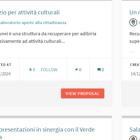
io per attività culturali
Un 
Laboratorio aperto alla cittadinanza
lunei è una struttura da recuperare per adibirla
Recup
sivamente ad attività culturali...
super
er results for category:
Filt
TED AT
CREA
8
8 FOLLOWERS
FOLLOW
0
0
2/2024
14/1
SPAZIO PER ATTIVITÀ CULTURALI
VIEW PROPOSAL
SPAZIO PER ATTIVI
resentazioni in sinergia con il Verde
Sala
a