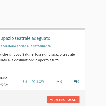
 spazio teatrale adeguato
Laboratorio aperto alla cittadinanza
i che il nuovo Salunei fosse uno spazio teatrale
ato alla destinazione e aperto a tutti.
er results for category:
TED AT
8
8 FOLLOWERS
FOLLOW
0
0
2/2024
UNO SPAZIO TEATRALE ADEGUATO
SCOLASTICHE
VIEW PROPOSAL
UNO SPAZIO TEAT