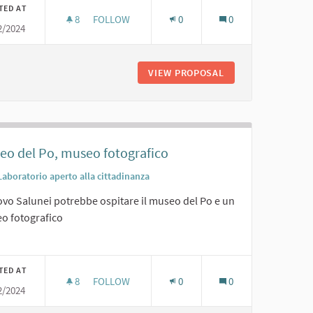
TED AT
8
8 FOLLOWERS
FOLLOW
0
0
2/2024
SALA CONFERENZE
RI PUBBLICI
VIEW PROPOSAL
SALA CONFERENZE
eo del Po, museo fotografico
Laboratorio aperto alla cittadinanza
ovo Salunei potrebbe ospitare il museo del Po e un
o fotografico
er results for category:
TED AT
8
8 FOLLOWERS
FOLLOW
0
0
2/2024
MUSEO DEL PO, MUSEO FOTOGRAFICO