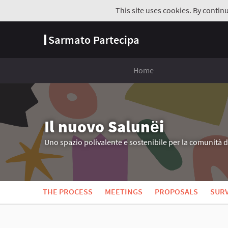
This site uses cookies. By contin
Sarmato Partecipa
Home
Il nuovo Salunёi
Uno spazio polivalente e sostenibile per la comunità 
THE PROCESS
MEETINGS
PROPOSALS
SUR