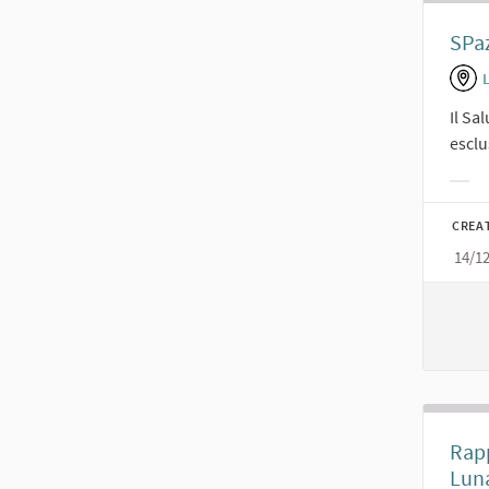
SPaz
Il Sa
esclu
Filt
CREA
14/1
Rapp
Lun