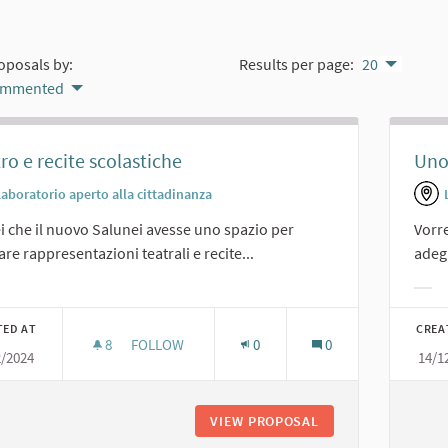
oposals by:
Results per page:
20
ommented
ro e recite scolastiche
Uno
Laboratorio aperto alla cittadinanza
i che il nuovo Salunei avesse uno spazio per
Vorre
are rappresentazioni teatrali e recite...
adegu
er results for category:
Filt
TED AT
CREA
8
8 FOLLOWERS
FOLLOW
0
0
2/2024
14/1
TEATRO E RECITE SCOLASTICHE
VIEW PROPOSAL
TEATRO E RECITE 