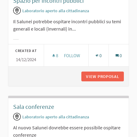
Spazio per incontri pubblici
Laboratorio aperto alla cittadinanza
Il Salunei potrebbe ospitare incontri pubblici su temi
generali e locali (invernali) in...
Filter results for category:
CREATED AT
8
8 FOLLOWERS
FOLLOW
0
0
14/12/2024
SPAZIO PER INCONTRI PUBBLICI
VIEW PROPOSAL
SPAZIO 
Sala conferenze
Laboratorio aperto alla cittadinanza
Al nuovo Salunei dovrebbe essere possibile ospitare
conferenze