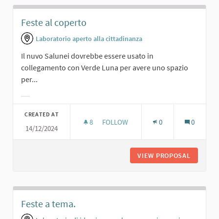
Feste al coperto
Laboratorio aperto alla cittadinanza
Il nuvo Salunei dovrebbe essere usato in
collegamento con Verde Luna per avere uno spazio
per...
Filter results for category:
CREATED AT
8
8 FOLLOWERS
FOLLOW
0
0
14/12/2024
FESTE AL COPERTO
VIEW PROPOSAL
FESTE A
Feste a tema.