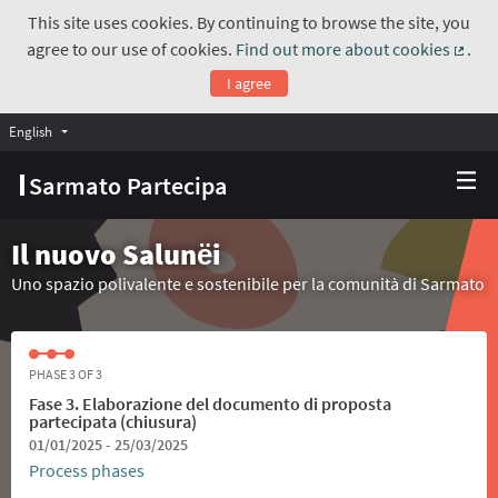
This site uses cookies. By continuing to browse the site, you
agree to our use of cookies.
Find out more about cookies
.
(Exte
I agree
English
Choose language
Scegli la lingua
Sarmato Partecipa
Il nuovo Salunёi
Uno spazio polivalente e sostenibile per la comunità di Sarmato
PHASE 3 OF 3
Fase 3. Elaborazione del documento di proposta
partecipata (chiusura)
01/01/2025 - 25/03/2025
Process phases