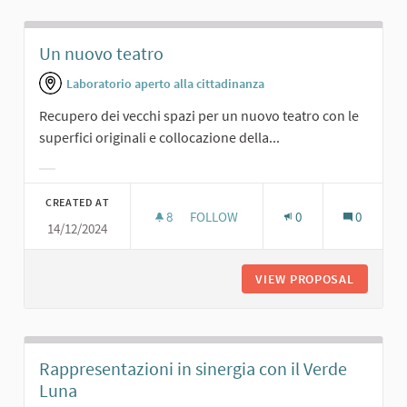
Un nuovo teatro
Laboratorio aperto alla cittadinanza
Recupero dei vecchi spazi per un nuovo teatro con le
superfici originali e collocazione della...
Filter results for category:
CREATED AT
8
8 FOLLOWERS
FOLLOW
0
0
14/12/2024
UN NUOVO TEATRO
VIEW PROPOSAL
UN NUO
Rappresentazioni in sinergia con il Verde
Luna