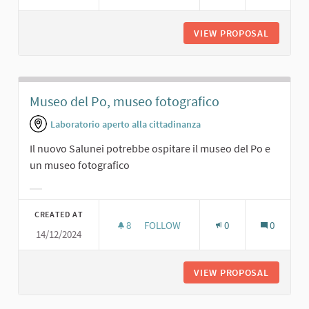
VIEW PROPOSAL
PRESENT
Museo del Po, museo fotografico
Laboratorio aperto alla cittadinanza
Il nuovo Salunei potrebbe ospitare il museo del Po e
un museo fotografico
Filter results for category:
CREATED AT
8
8 FOLLOWERS
FOLLOW
0
0
14/12/2024
MUSEO DEL PO, MUSEO FOTOGRAFI
VIEW PROPOSAL
MUSEO D