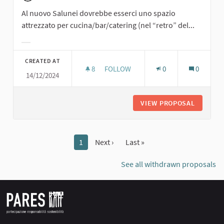
Al nuovo Salunei dovrebbe esserci uno spazio
attrezzato per cucina/bar/catering (nel “retro” del...
Filter results for category:
CREATED AT
8
8 FOLLOWERS
FOLLOW
0
0
14/12/2024
SPAZIO ATTREZZATO PER CUCINA/B
VIEW PROPOSAL
SPAZIO 
1
Next ›
Last »
See all withdrawn proposals