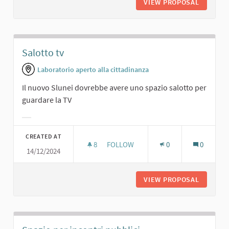
VIEW PROPOSAL
CINEMA.
Salotto tv
Laboratorio aperto alla cittadinanza
Il nuovo Slunei dovrebbe avere uno spazio salotto per
guardare la TV
Filter results for category:
CREATED AT
8
8 FOLLOWERS
FOLLOW
0
0
14/12/2024
SALOTTO TV
VIEW PROPOSAL
SALOTT