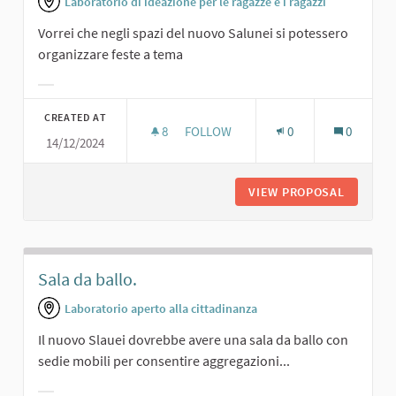
Laboratorio di ideazione per le ragazze e i ragazzi
Vorrei che negli spazi del nuovo Salunei si potessero
organizzare feste a tema
Filter results for category:
CREATED AT
8
8 FOLLOWERS
FOLLOW
0
0
14/12/2024
FESTE A TEMA.
VIEW PROPOSAL
FESTE A
Sala da ballo.
Laboratorio aperto alla cittadinanza
Il nuovo Slauei dovrebbe avere una sala da ballo con
sedie mobili per consentire aggregazioni...