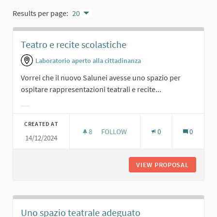
Results per page:
20
Teatro e recite scolastiche
Laboratorio aperto alla cittadinanza
Vorrei che il nuovo Salunei avesse uno spazio per
ospitare rappresentazioni teatrali e recite...
Filter results for category:
CREATED AT
8
8 FOLLOWERS
FOLLOW
0
0
14/12/2024
TEATRO E RECITE SCOLASTICHE
VIEW PROPOSAL
TEATRO 
Uno spazio teatrale adeguato