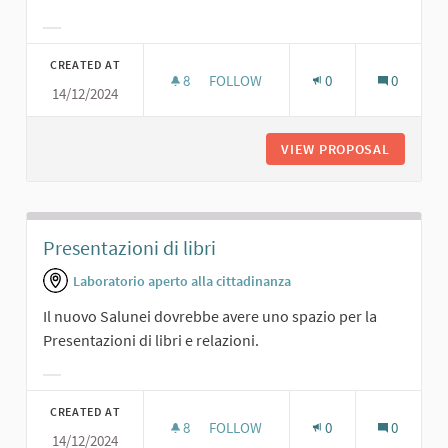
Filter results for category:
CREATED AT
8
8 FOLLOWERS
FOLLOW
0
0
14/12/2024
SALA CONFERENZE
VIEW PROPOSAL
SALA C
Presentazioni di libri
Laboratorio aperto alla cittadinanza
Il nuovo Salunei dovrebbe avere uno spazio per la
Presentazioni di libri e relazioni.
Filter results for category:
CREATED AT
8
8 FOLLOWERS
FOLLOW
0
0
14/12/2024
PRESENTAZIONI DI LIBRI