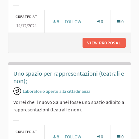
Filter results for category:
CREATED AT
8
8 FOLLOWERS
FOLLOW
0
0
14/12/2024
TEATRINO PER I RAGAZZI E COMMED
VIEW PROPOSAL
TEATRIN
Uno spazio per rappresentazioni (teatrali e
non);
Laboratorio aperto alla cittadinanza
Vorrei che il nuovo Salunei fosse uno spazio adibito a
rappresentazioni (teatrali e non).
Filter results for category:
CREATED AT
8
8 FOLLOWERS
FOLLOW
0
0