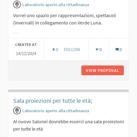
Laboratorio aperto alla cittadinanza
Vorrei uno spazio per rappresentazioni, spettacoli
(invernali) in collegamento con Verde Luna.
Filter results for category:
CREATED AT
8
8 FOLLOWERS
FOLLOW
0
0
14/12/2024
RAPPRESENTAZIONI IN SINERGIA CO
VIEW PROPOSAL
RAPPRES
Sala proiezioni per tutte le età;
Laboratorio aperto alla cittadinanza
Al nuovo Salunei dovrebbe esserci una sala proiezioni
per tutte le età