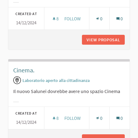
Filter results for category:
CREATED AT
8
8 FOLLOWERS
FOLLOW
0
0
14/12/2024
SALA PROIEZIONI PER TUTTE LE ETÀ
VIEW PROPOSAL
SALA PR
Cinema.
Laboratorio aperto alla cittadinanza
Il nuovo Salunei dovrebbe avere uno spazio Cinema
Filter results for category:
CREATED AT
8
8 FOLLOWERS
FOLLOW
0
0
14/12/2024
CINEMA.