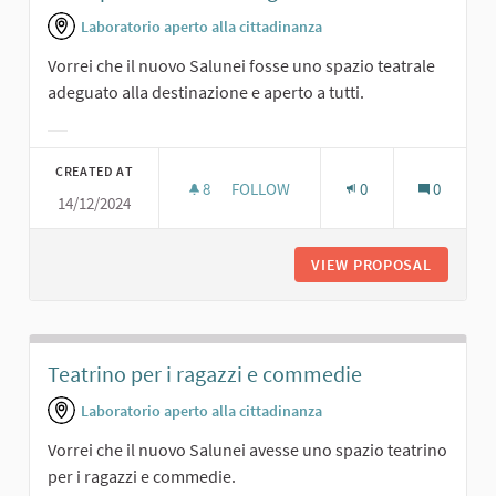
Laboratorio aperto alla cittadinanza
Vorrei che il nuovo Salunei fosse uno spazio teatrale
adeguato alla destinazione e aperto a tutti.
Filter results for category:
CREATED AT
8
8 FOLLOWERS
FOLLOW
0
0
14/12/2024
UNO SPAZIO TEATRALE ADEGUATO
VIEW PROPOSAL
UNO SPA
Teatrino per i ragazzi e commedie
Laboratorio aperto alla cittadinanza
Vorrei che il nuovo Salunei avesse uno spazio teatrino
per i ragazzi e commedie.