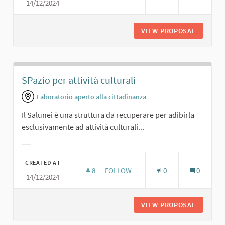
14/12/2024
UNO SPAZIO PER RAPPRESENTAZIONI
VIEW PROPOSAL
UNO SPA
SPazio per attività culturali
Laboratorio aperto alla cittadinanza
Il Salunei è una struttura da recuperare per adibirla
esclusivamente ad attività culturali...
Filter results for category:
CREATED AT
8
8 FOLLOWERS
FOLLOW
0
0
14/12/2024
SPAZIO PER ATTIVITÀ CULTURALI
VIEW PROPOSAL
SPAZIO 