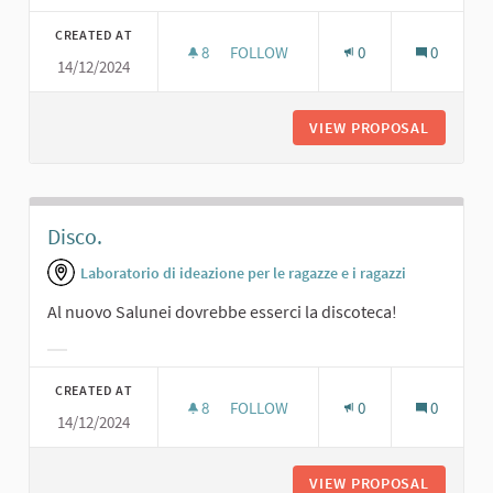
Filter results for category:
CREATED AT
8
8 FOLLOWERS
FOLLOW
0
0
14/12/2024
SALA DA BALLO.
VIEW PROPOSAL
SALA DA
Disco.
Laboratorio di ideazione per le ragazze e i ragazzi
Al nuovo Salunei dovrebbe esserci la discoteca!
Filter results for category:
CREATED AT
8
8 FOLLOWERS
FOLLOW
0
0
14/12/2024
DISCO.
VIEW PROPOSAL
DISCO.