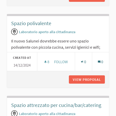
Spazio polivalente
Laboratorio aperto alla cittadinanza
Il nuovo Salunei dovrebbe essere uno spazio
polivalente con piccola cucina, servizi igienici e wifi;
CREATED AT
8
8 FOLLOWERS
FOLLOW
0
0
14/12/2024
SPAZIO POLIVALENTE
VIEW PROPOSAL
SPAZIO 
Spazio attrezzato per cucina/bar/catering
Laboratorio aperto alla cittadinanza