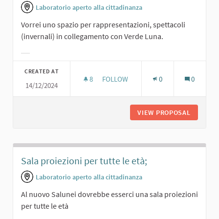
Laboratorio aperto alla cittadinanza
Vorrei uno spazio per rappresentazioni, spettacoli
(invernali) in collegamento con Verde Luna.
Filter results for category:
CREATED AT
8
8 FOLLOWERS
FOLLOW
0
0
14/12/2024
RAPPRESENTAZIONI IN SINERGIA CO
VIEW PROPOSAL
RAPPRES
Sala proiezioni per tutte le età;
Laboratorio aperto alla cittadinanza
Al nuovo Salunei dovrebbe esserci una sala proiezioni
per tutte le età