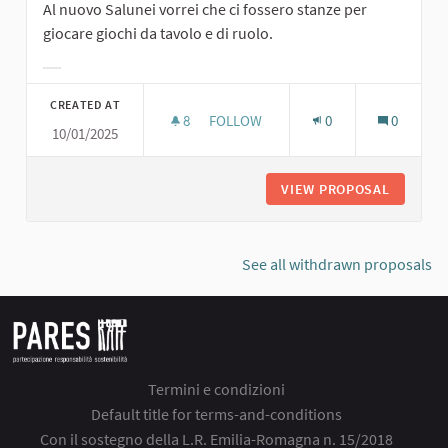
Al nuovo Salunei vorrei che ci fossero stanze per
giocare giochi da tavolo e di ruolo.
Filter results for category:
CREATED AT
8
8 FOLLOWERS
FOLLOW
0
0
10/01/2025
GIOCHI DA TAVOLO E DI RUOLO
VIEW PROPOSAL
GIOCHI 
See all withdrawn proposals
Termini e condizioni
Default title for terms-and-conditions
Con il sostegno della L.R. Emilia-Romagna n. 15/2018