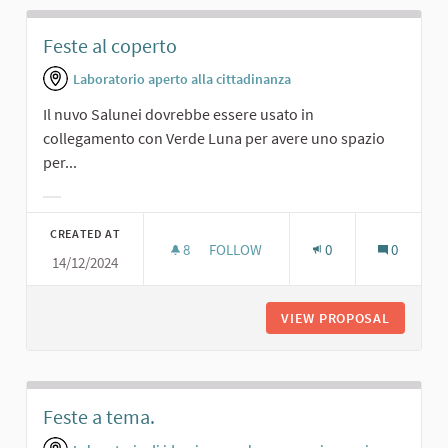
Feste al coperto
Laboratorio aperto alla cittadinanza
Il nuvo Salunei dovrebbe essere usato in
collegamento con Verde Luna per avere uno spazio
per...
Filter results for category:
CREATED AT
8
8 FOLLOWERS
FOLLOW
0
0
14/12/2024
FESTE AL COPERTO
VIEW PROPOSAL
FESTE A
Feste a tema.