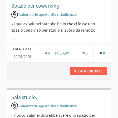
Spazio per coworking
Laboratorio aperto alla cittadinanza
Al nuovo Salunei sarebbe bello che ci fosse uno
spazio condiviso per studio e lavoro da remoto;
Filter results for category:
CREATED AT
8
8 FOLLOWERS
FOLLOW
0
0
10/01/2025
SPAZIO PER COWORKING
VIEW PROPOSAL
SPAZIO 
Sala studio.
Laboratorio aperto alla cittadinanza
Il nuovo Salunei dovrebbe avere uno spazio per