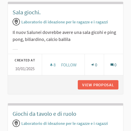
Sala giochi.
Laboratorio di ideazione per le ragazze e i ragazzi
Il nuov Salunei dovrebbe avere una sala gicohi e ping
pong, biliardino, calcio ballila
Filter results for category:
CREATED AT
8
8 FOLLOWERS
FOLLOW
0
0
10/01/2025
SALA GIOCHI.
VIEW PROPOSAL
SALA GI
Giochi da tavolo e di ruolo
Laboratorio di ideazione per le ragazze e i ragazzi