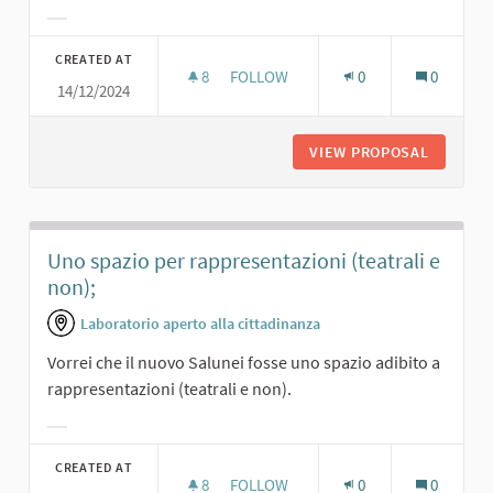
Filter results for category:
CREATED AT
8
8 FOLLOWERS
FOLLOW
0
0
14/12/2024
TEATRINO PER I RAGAZZI E COMMED
VIEW PROPOSAL
TEATRIN
Uno spazio per rappresentazioni (teatrali e
non);
Laboratorio aperto alla cittadinanza
Vorrei che il nuovo Salunei fosse uno spazio adibito a
rappresentazioni (teatrali e non).
Filter results for category:
CREATED AT
8
8 FOLLOWERS
FOLLOW
0
0