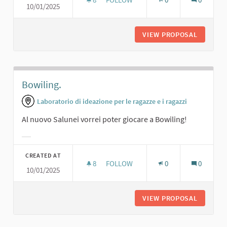
10/01/2025
SPAZIO LABORATORIO
VIEW PROPOSAL
SPAZIO 
Bowiling.
Laboratorio di ideazione per le ragazze e i ragazzi
Al nuovo Salunei vorrei poter giocare a Bowiling!
Filter results for category:
CREATED AT
8
8 FOLLOWERS
FOLLOW
0
0
10/01/2025
BOWILING.
VIEW PROPOSAL
BOWILIN