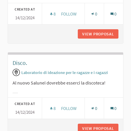
Filter results for category:
CREATED AT
8
8 FOLLOWERS
FOLLOW
0
0
14/12/2024
SALA DA BALLO.
VIEW PROPOSAL
SALA DA
Disco.
Laboratorio di ideazione per le ragazze e i ragazzi
Al nuovo Salunei dovrebbe esserci la discoteca!
Filter results for category:
CREATED AT
8
8 FOLLOWERS
FOLLOW
0
0
14/12/2024
DISCO.
VIEW PROPOSAL
DISCO.