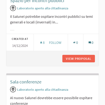
Spazio per incontri pubblici
Laboratorio aperto alla cittadinanza
Il Salunei potrebbe ospitare incontri pubblici su temi
generali e locali (invernali) in...
Filter results for category:
CREATED AT
8
8 FOLLOWERS
FOLLOW
0
0
14/12/2024
SPAZIO PER INCONTRI PUBBLICI
VIEW PROPOSAL
SPAZIO 
Sala conferenze
Laboratorio aperto alla cittadinanza
Al nuovo Salunei dovrebbe essere possibile ospitare
conferenze