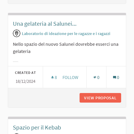
Una gelateria al Salunei...
Laboratorio di ideazione per le ragazze e i ragazzi
Nello spazio del nuovo Salunei dovrebbe esserci una
gelateria
Filter results for category:
CREATED AT
8
8 FOLLOWERS
FOLLOW
0
0
18/12/2024
UNA GELATERIA AL SALUNEI...
VIEW PROPOSAL
UNA GEL
Spazio per il Kebab