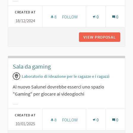
Filter results for category:
CREATED AT
8
8 FOLLOWERS
FOLLOW
0
0
18/12/2024
SALA 3D/VIRTUALE
VIEW PROPOSAL
SALA 3D
Sala da gaming
Laboratorio di ideazione per le ragazze e i ragazzi
Al nuovo Salunei dovrebbe esserci uno spazio
"Gaming" per giocare ai videogiochi
Filter results for category:
CREATED AT
8
8 FOLLOWERS
FOLLOW
0
0
10/01/2025
SALA DA GAMING