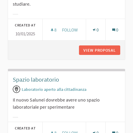
studiare.
Filter results for category:
CREATED AT
8
8 FOLLOWERS
FOLLOW
0
0
10/01/2025
SALA STUDIO.
VIEW PROPOSAL
SALA ST
Spazio laboratorio
Laboratorio aperto alla cittadinanza
Il nuovo Salunei dovrebbe avere uno spazio
laboratoriale per sperimentare
Filter results for category:
CREATED AT
8
8 FOLLOWERS
FOLLOW
0
0