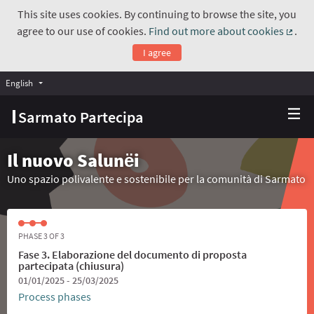
This site uses cookies. By continuing to browse the site, you
agree to our use of cookies.
Find out more about cookies
.
(Exte
I agree
English
Choose language
Scegli la lingua
Sarmato Partecipa
Il nuovo Salunёi
Uno spazio polivalente e sostenibile per la comunità di Sarmato
PHASE 3 OF 3
Fase 3. Elaborazione del documento di proposta
partecipata (chiusura)
01/01/2025 - 25/03/2025
Process phases