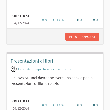
Filter results for category:
CREATED AT
8
8 FOLLOWERS
FOLLOW
0
0
14/12/2024
SALA CONFERENZE
VIEW PROPOSAL
SALA C
Presentazioni di libri
Laboratorio aperto alla cittadinanza
Il nuovo Salunei dovrebbe avere uno spazio per la
Presentazioni di libri e relazioni.
Filter results for category:
CREATED AT
8
8 FOLLOWERS
FOLLOW
0
0
14/12/2024
PRESENTAZIONI DI LIBRI