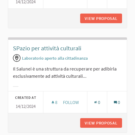
14/12/2024
UNO SPAZIO PER RAPPRESENTAZIONI
VIEW PROPOSAL
UNO SPA
SPazio per attività culturali
Laboratorio aperto alla cittadinanza
Il Salunei è una struttura da recuperare per adibirla
esclusivamente ad attività culturali...
Filter results for category:
CREATED AT
8
8 FOLLOWERS
FOLLOW
0
0
14/12/2024
SPAZIO PER ATTIVITÀ CULTURALI
VIEW PROPOSAL
SPAZIO 