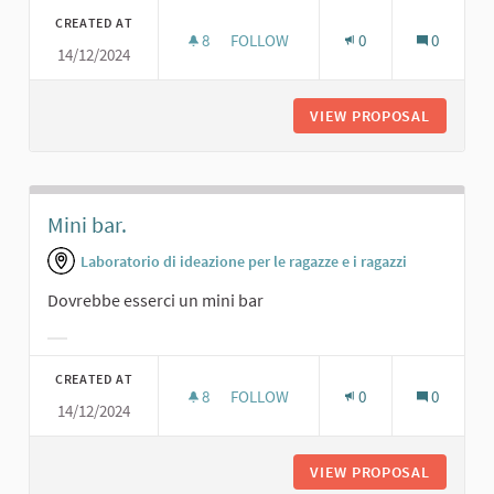
CREATED AT
8
8 FOLLOWERS
FOLLOW
0
0
14/12/2024
CENE SOCIALI.
VIEW PROPOSAL
CENE SO
Mini bar.
Laboratorio di ideazione per le ragazze e i ragazzi
Dovrebbe esserci un mini bar
Filter results for category:
CREATED AT
8
8 FOLLOWERS
FOLLOW
0
0
14/12/2024
MINI BAR.
VIEW PROPOSAL
MINI BAR