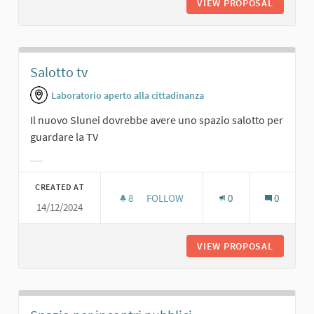
VIEW PROPOSAL
CINEMA.
Salotto tv
Laboratorio aperto alla cittadinanza
Il nuovo Slunei dovrebbe avere uno spazio salotto per
guardare la TV
Filter results for category:
CREATED AT
8
8 FOLLOWERS
FOLLOW
0
0
14/12/2024
SALOTTO TV
VIEW PROPOSAL
SALOTT