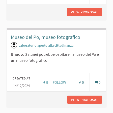
VIEW PROPOSAL
PRESENT
Museo del Po, museo fotografico
Laboratorio aperto alla cittadinanza
Il nuovo Salunei potrebbe ospitare il museo del Po e
un museo fotografico
Filter results for category:
CREATED AT
8
8 FOLLOWERS
FOLLOW
0
0
14/12/2024
MUSEO DEL PO, MUSEO FOTOGRAFI
VIEW PROPOSAL
MUSEO D