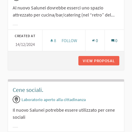
Al nuovo Salunei dovrebbe esserci uno spazio
attrezzato per cucina/bar/catering (nel “retro” del...
Filter results for category:
CREATED AT
8
8 FOLLOWERS
FOLLOW
0
0
14/12/2024
SPAZIO ATTREZZATO PER CUCINA/B
VIEW PROPOSAL
SPAZIO 
Cene sociali.
Laboratorio aperto alla cittadinanza
Il nuovo Salunei potrebbe essere utilizzato per cene
sociali
Filter results for category: