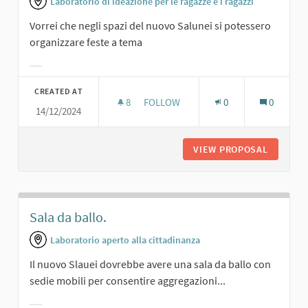
Laboratorio di ideazione per le ragazze e i ragazzi
Vorrei che negli spazi del nuovo Salunei si potessero
organizzare feste a tema
Filter results for category:
CREATED AT
8
8 FOLLOWERS
FOLLOW
0
0
14/12/2024
FESTE A TEMA.
VIEW PROPOSAL
FESTE A
Sala da ballo.
Laboratorio aperto alla cittadinanza
Il nuovo Slauei dovrebbe avere una sala da ballo con
sedie mobili per consentire aggregazioni...