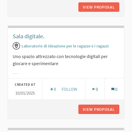
VIEW PROPOSAL
SALA DA
Sala digitale.
Laboratorio di ideazione per le ragazze e i ragazzi
Uno spazio attrezzato con tecnologie digitali per
giocare e sperimentare
Filter results for category:
CREATED AT
8
8 FOLLOWERS
FOLLOW
0
0
10/01/2025
SALA DIGITALE.
VIEW PROPOSAL
SALA DI