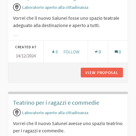
Laboratorio aperto alla cittadinanza
Vorrei che il nuovo Salunei fosse uno spazio teatrale
adeguato alla destinazione e aperto a tutti.
Filter results for category:
CREATED AT
8
8 FOLLOWERS
FOLLOW
0
0
14/12/2024
UNO SPAZIO TEATRALE ADEGUATO
VIEW PROPOSAL
UNO SPA
Teatrino per i ragazzi e commedie
Laboratorio aperto alla cittadinanza
Vorrei che il nuovo Salunei avesse uno spazio teatrino
per i ragazzi e commedie.