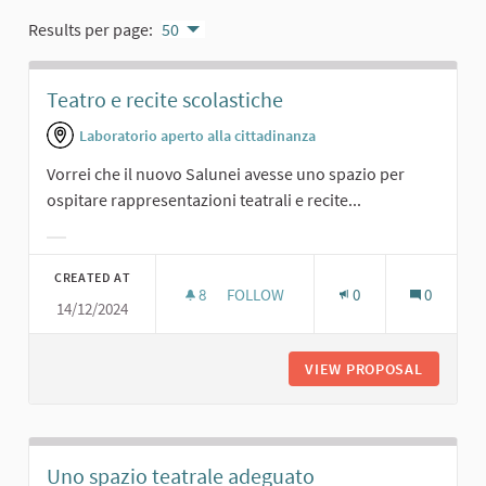
Results per page:
50
Teatro e recite scolastiche
Laboratorio aperto alla cittadinanza
Vorrei che il nuovo Salunei avesse uno spazio per
ospitare rappresentazioni teatrali e recite...
Filter results for category:
CREATED AT
8
8 FOLLOWERS
FOLLOW
0
0
14/12/2024
TEATRO E RECITE SCOLASTICHE
VIEW PROPOSAL
TEATRO 
Uno spazio teatrale adeguato