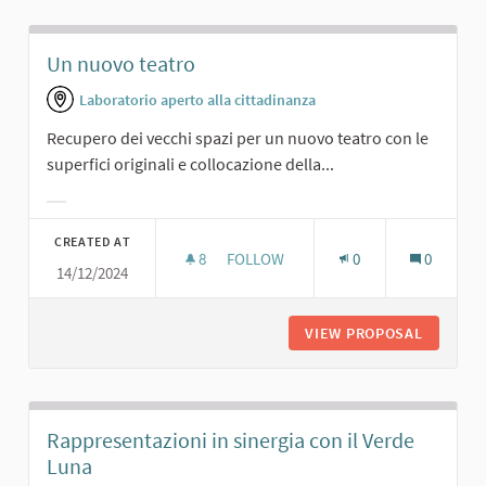
Un nuovo teatro
Laboratorio aperto alla cittadinanza
Recupero dei vecchi spazi per un nuovo teatro con le
superfici originali e collocazione della...
Filter results for category:
CREATED AT
8
8 FOLLOWERS
FOLLOW
0
0
14/12/2024
UN NUOVO TEATRO
VIEW PROPOSAL
UN NUO
Rappresentazioni in sinergia con il Verde
Luna