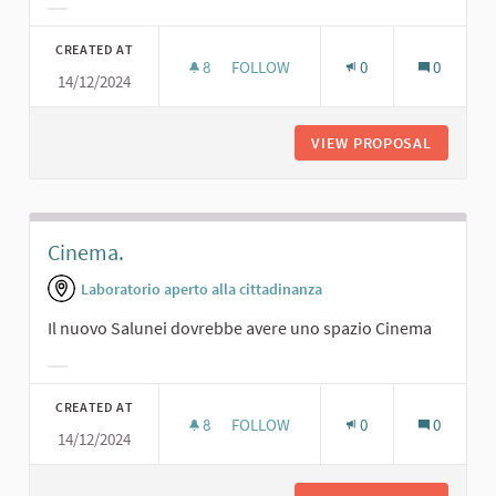
Filter results for category:
CREATED AT
8
8 FOLLOWERS
FOLLOW
0
0
14/12/2024
SALA PROIEZIONI PER TUTTE LE ETÀ
VIEW PROPOSAL
SALA PR
Cinema.
Laboratorio aperto alla cittadinanza
Il nuovo Salunei dovrebbe avere uno spazio Cinema
Filter results for category:
CREATED AT
8
8 FOLLOWERS
FOLLOW
0
0
14/12/2024
CINEMA.