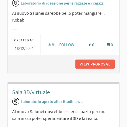
Laboratorio di ideazione per le ragazze e i ragazzi
Al nuovo Salunei sarebbe bello poter mangiare il
Kebab
Filter results for category:
CREATED AT
8
8 FOLLOWERS
FOLLOW
0
0
18/12/2024
SPAZIO PER IL KEBAB
VIEW PROPOSAL
SPAZIO 
Sala 3D/virtuale
Laboratorio aperto alla cittadinanza
Al nuovo Salunei dovrebbe esserci spazio per una
sala in cui poter sperimentare il 3D e la realtà...