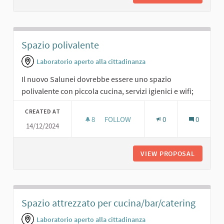
Spazio polivalente
Laboratorio aperto alla cittadinanza
Il nuovo Salunei dovrebbe essere uno spazio
polivalente con piccola cucina, servizi igienici e wifi;
CREATED AT
8
8 FOLLOWERS
FOLLOW
0
0
14/12/2024
SPAZIO POLIVALENTE
VIEW PROPOSAL
SPAZIO 
Spazio attrezzato per cucina/bar/catering
Laboratorio aperto alla cittadinanza