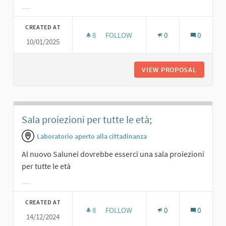
Filter results for category:
CREATED AT
8
8 FOLLOWERS
FOLLOW
0
0
10/01/2025
SPAZIO PER COWORKING
VIEW PROPOSAL
SPAZIO 
Sala proiezioni per tutte le età;
Laboratorio aperto alla cittadinanza
Al nuovo Salunei dovrebbe esserci una sala proiezioni
per tutte le età
Filter results for category:
CREATED AT
8
8 FOLLOWERS
FOLLOW
0
0
14/12/2024
SALA PROIEZIONI PER TUTTE LE ETÀ