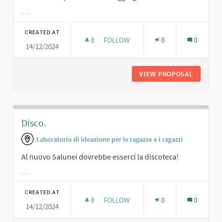
Filter results for category:
CREATED AT
8
8 FOLLOWERS
FOLLOW
0
0
14/12/2024
SALA DA BALLO.
VIEW PROPOSAL
SALA DA
Disco.
Laboratorio di ideazione per le ragazze e i ragazzi
Al nuovo Salunei dovrebbe esserci la discoteca!
Filter results for category:
CREATED AT
8
8 FOLLOWERS
FOLLOW
0
0
14/12/2024
DISCO.