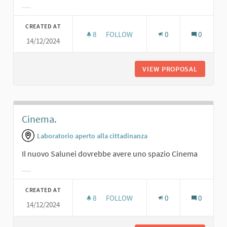
Filter results for category:
CREATED AT
8
8 FOLLOWERS
FOLLOW
0
0
14/12/2024
UN NUOVO TEATRO
VIEW PROPOSAL
UN NUO
Cinema.
Laboratorio aperto alla cittadinanza
Il nuovo Salunei dovrebbe avere uno spazio Cinema
Filter results for category:
CREATED AT
8
8 FOLLOWERS
FOLLOW
0
0
14/12/2024
CINEMA.