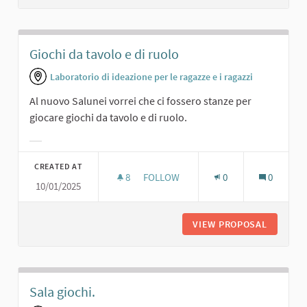
Giochi da tavolo e di ruolo
Laboratorio di ideazione per le ragazze e i ragazzi
Al nuovo Salunei vorrei che ci fossero stanze per
giocare giochi da tavolo e di ruolo.
Filter results for category:
CREATED AT
8
8 FOLLOWERS
FOLLOW
0
0
10/01/2025
GIOCHI DA TAVOLO E DI RUOLO
VIEW PROPOSAL
GIOCHI 
Sala giochi.