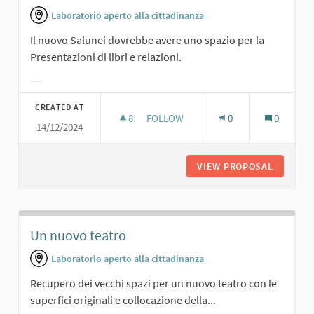
Laboratorio aperto alla cittadinanza
Il nuovo Salunei dovrebbe avere uno spazio per la
Presentazioni di libri e relazioni.
Filter results for category:
CREATED AT
8
8 FOLLOWERS
FOLLOW
0
0
14/12/2024
PRESENTAZIONI DI LIBRI
VIEW PROPOSAL
PRESENT
Un nuovo teatro
Laboratorio aperto alla cittadinanza
Recupero dei vecchi spazi per un nuovo teatro con le
superfici originali e collocazione della...