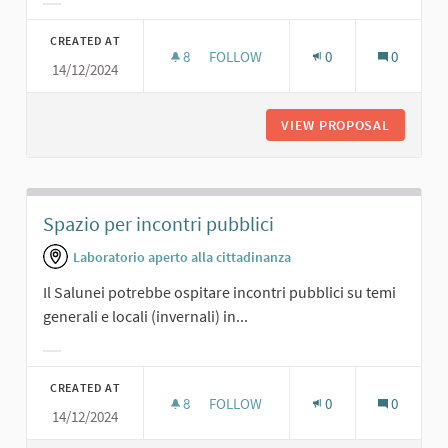
Filter results for category:
CREATED AT
8
8 FOLLOWERS
FOLLOW
0
0
14/12/2024
SALA CONFERENZE
VIEW PROPOSAL
SALA C
Spazio per incontri pubblici
Laboratorio aperto alla cittadinanza
Il Salunei potrebbe ospitare incontri pubblici su temi
generali e locali (invernali) in...
Filter results for category:
CREATED AT
8
8 FOLLOWERS
FOLLOW
0
0
14/12/2024
SPAZIO PER INCONTRI PUBBLICI