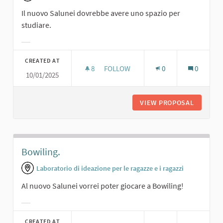
Il nuovo Salunei dovrebbe avere uno spazio per
studiare.
Filter results for category:
CREATED AT
8
8 FOLLOWERS
FOLLOW
0
0
10/01/2025
SALA STUDIO.
VIEW PROPOSAL
SALA ST
Bowiling.
Laboratorio di ideazione per le ragazze e i ragazzi
Al nuovo Salunei vorrei poter giocare a Bowiling!
Filter results for category:
CREATED AT