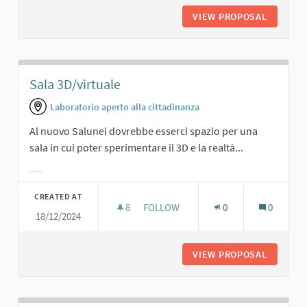
VIEW PROPOSAL
DISCO.
Sala 3D/virtuale
Laboratorio aperto alla cittadinanza
Al nuovo Salunei dovrebbe esserci spazio per una
sala in cui poter sperimentare il 3D e la realtà...
Filter results for category:
CREATED AT
8
8 FOLLOWERS
FOLLOW
0
0
18/12/2024
SALA 3D/VIRTUALE
VIEW PROPOSAL
SALA 3D