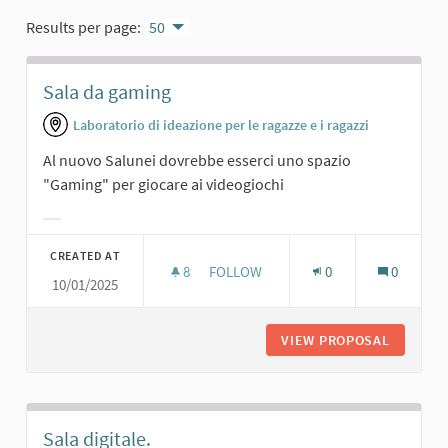
Results per page:
50
Sala da gaming
Laboratorio di ideazione per le ragazze e i ragazzi
Al nuovo Salunei dovrebbe esserci uno spazio
"Gaming" per giocare ai videogiochi
Filter results for category:
CREATED AT
8
8 FOLLOWERS
FOLLOW
0
0
10/01/2025
SALA DA GAMING
VIEW PROPOSAL
SALA DA
Sala digitale.