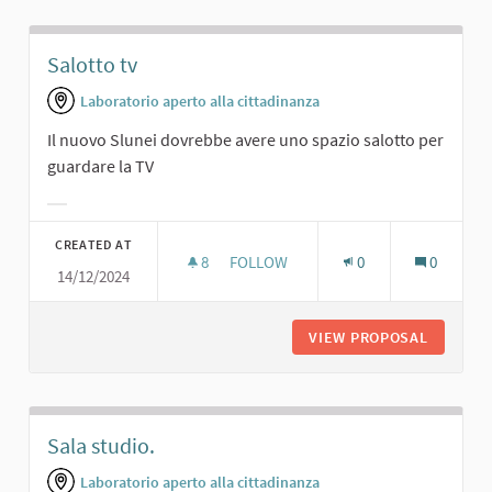
Salotto tv
Laboratorio aperto alla cittadinanza
Il nuovo Slunei dovrebbe avere uno spazio salotto per
guardare la TV
Filter results for category:
CREATED AT
8
8 FOLLOWERS
FOLLOW
0
0
14/12/2024
SALOTTO TV
VIEW PROPOSAL
SALOTT
Sala studio.
Laboratorio aperto alla cittadinanza