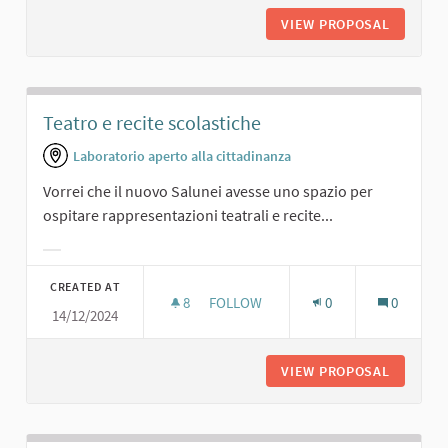
VIEW PROPOSAL
SPAZIO 
Teatro e recite scolastiche
Laboratorio aperto alla cittadinanza
Vorrei che il nuovo Salunei avesse uno spazio per
ospitare rappresentazioni teatrali e recite...
Filter results for category:
CREATED AT
8
8 FOLLOWERS
FOLLOW
0
0
14/12/2024
TEATRO E RECITE SCOLASTICHE
VIEW PROPOSAL
TEATRO 