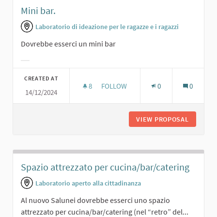
Mini bar.
Laboratorio di ideazione per le ragazze e i ragazzi
Dovrebbe esserci un mini bar
Filter results for category:
CREATED AT
8
8 FOLLOWERS
FOLLOW
0
0
14/12/2024
MINI BAR.
VIEW PROPOSAL
MINI BAR
Spazio attrezzato per cucina/bar/catering
Laboratorio aperto alla cittadinanza
Al nuovo Salunei dovrebbe esserci uno spazio
attrezzato per cucina/bar/catering (nel “retro” del...