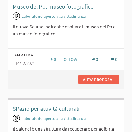
Museo del Po, museo fotografico
Laboratorio aperto alla cittadinanza
Il nuovo Salunei potrebbe ospitare il museo del Po e
un museo fotografico
Filter results for category:
CREATED AT
8
8 FOLLOWERS
FOLLOW
0
0
14/12/2024
MUSEO DEL PO, MUSEO FOTOGRAFI
VIEW PROPOSAL
MUSEO D
SPazio per attività culturali
Laboratorio aperto alla cittadinanza
Il Salunei è una struttura da recuperare per adibirla