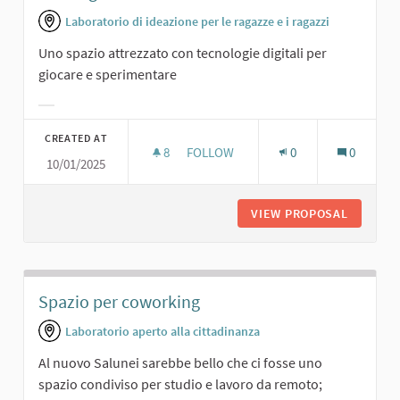
Laboratorio di ideazione per le ragazze e i ragazzi
Uno spazio attrezzato con tecnologie digitali per
giocare e sperimentare
Filter results for category:
CREATED AT
8
8 FOLLOWERS
FOLLOW
0
0
10/01/2025
SALA DIGITALE.
VIEW PROPOSAL
SALA DI
Spazio per coworking
Laboratorio aperto alla cittadinanza
Al nuovo Salunei sarebbe bello che ci fosse uno
spazio condiviso per studio e lavoro da remoto;