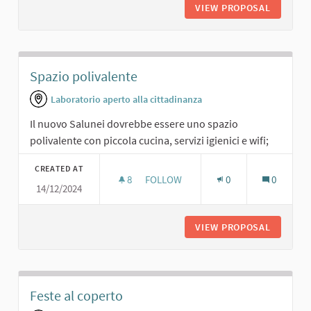
VIEW PROPOSAL
CINEMA.
Spazio polivalente
Laboratorio aperto alla cittadinanza
Il nuovo Salunei dovrebbe essere uno spazio
polivalente con piccola cucina, servizi igienici e wifi;
CREATED AT
8
8 FOLLOWERS
FOLLOW
0
0
14/12/2024
SPAZIO POLIVALENTE
VIEW PROPOSAL
SPAZIO 
Feste al coperto