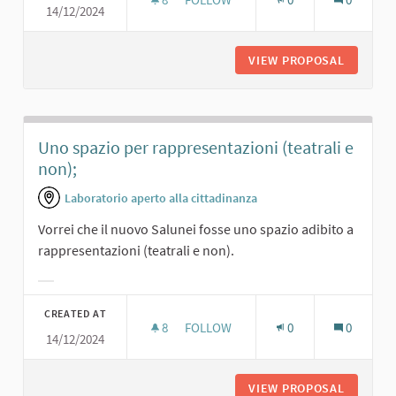
14/12/2024
UNO SPAZIO TEATRALE ADEGUATO
VIEW PROPOSAL
UNO SPA
Uno spazio per rappresentazioni (teatrali e
non);
Laboratorio aperto alla cittadinanza
Vorrei che il nuovo Salunei fosse uno spazio adibito a
rappresentazioni (teatrali e non).
Filter results for category:
CREATED AT
8
8 FOLLOWERS
FOLLOW
0
0
14/12/2024
UNO SPAZIO PER RAPPRESENTAZIONI
VIEW PROPOSAL
UNO SPA