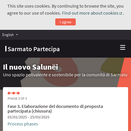
This site uses cookies. By continuing to browse the site, you
agree to our use of cookies.
Find out more about cookies
.
(Exte
I agree
English
Choose language
Scegli la lingua
Sarmato Partecipa
Il nuovo Salunёi
Uno spazio polivalente e sostenibile per la comunità di Sarmato
PHASE 3 OF 3
Fase 3. Elaborazione del documento di proposta
partecipata (chiusura)
01/01/2025 - 25/03/2025
Process phases