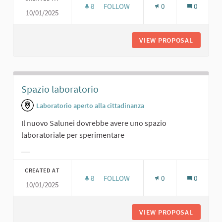
8
8 FOLLOWERS
FOLLOW
0
0
10/01/2025
BOWILING.
VIEW PROPOSAL
BOWILIN
Spazio laboratorio
Laboratorio aperto alla cittadinanza
Il nuovo Salunei dovrebbe avere uno spazio
laboratoriale per sperimentare
Filter results for category:
CREATED AT
8
8 FOLLOWERS
FOLLOW
0
0
10/01/2025
SPAZIO LABORATORIO
VIEW PROPOSAL
SPAZIO 