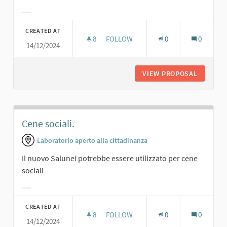
Filter results for category:
CREATED AT
8
8 FOLLOWERS
FOLLOW
0
0
14/12/2024
SPAZIO ATTREZZATO PER CUCINA/B
VIEW PROPOSAL
SPAZIO 
Cene sociali.
Laboratorio aperto alla cittadinanza
Il nuovo Salunei potrebbe essere utilizzato per cene
sociali
Filter results for category:
CREATED AT
8
8 FOLLOWERS
FOLLOW
0
0
14/12/2024
CENE SOCIALI.