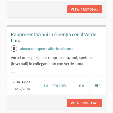
VIEW PROPOSAL
SALA PR
Rappresentazioni in sinergia con il Verde
Luna
Laboratorio aperto alla cittadinanza
Vorrei uno spazio per rappresentazioni, spettacoli
(invernali) in collegamento con Verde Luna.
Filter results for category:
CREATED AT
8
8 FOLLOWERS
FOLLOW
0
0
14/12/2024
RAPPRESENTAZIONI IN SINERGIA CO
VIEW PROPOSAL
RAPPRES