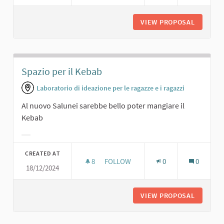
VIEW PROPOSAL
CENE SO
Spazio per il Kebab
Laboratorio di ideazione per le ragazze e i ragazzi
Al nuovo Salunei sarebbe bello poter mangiare il
Kebab
Filter results for category:
CREATED AT
8
8 FOLLOWERS
FOLLOW
0
0
18/12/2024
SPAZIO PER IL KEBAB
VIEW PROPOSAL
SPAZIO 