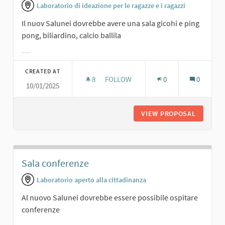
Laboratorio di ideazione per le ragazze e i ragazzi
Il nuov Salunei dovrebbe avere una sala gicohi e ping
pong, biliardino, calcio ballila
Filter results for category:
CREATED AT
8
8 FOLLOWERS
FOLLOW
0
0
10/01/2025
SALA GIOCHI.
VIEW PROPOSAL
SALA GI
Sala conferenze
Laboratorio aperto alla cittadinanza
Al nuovo Salunei dovrebbe essere possibile ospitare
conferenze