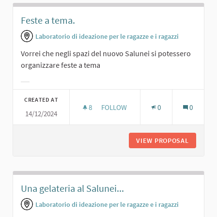
Feste a tema.
Laboratorio di ideazione per le ragazze e i ragazzi
Vorrei che negli spazi del nuovo Salunei si potessero
organizzare feste a tema
Filter results for category:
CREATED AT
8
8 FOLLOWERS
FOLLOW
0
0
14/12/2024
FESTE A TEMA.
VIEW PROPOSAL
FESTE A
Una gelateria al Salunei...
Laboratorio di ideazione per le ragazze e i ragazzi