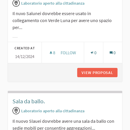
Laboratorio aperto alla cittadinanza
Il nuvo Salunei dovrebbe essere usato in
collegamento con Verde Luna per avere uno spazio
per...
Filter results for category:
CREATED AT
8
8 FOLLOWERS
FOLLOW
0
0
14/12/2024
FESTE AL COPERTO
VIEW PROPOSAL
FESTE A
Sala da ballo.
Laboratorio aperto alla cittadinanza
Il nuovo Slauei dovrebbe avere una sala da ballo con
sedie mobili per consentire aggregazioni...