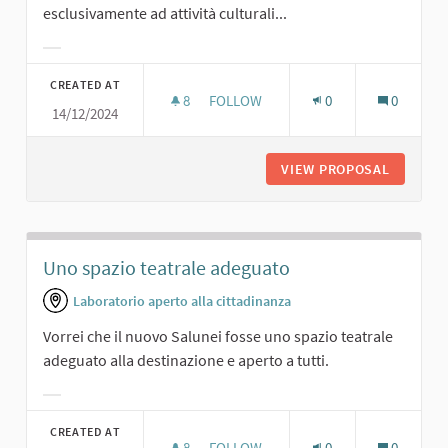
esclusivamente ad attività culturali...
Filter results for category:
CREATED AT
8
8 FOLLOWERS
FOLLOW
0
0
14/12/2024
SPAZIO PER ATTIVITÀ CULTURALI
VIEW PROPOSAL
SPAZIO 
Uno spazio teatrale adeguato
Laboratorio aperto alla cittadinanza
Vorrei che il nuovo Salunei fosse uno spazio teatrale
adeguato alla destinazione e aperto a tutti.
Filter results for category:
CREATED AT
8
8 FOLLOWERS
FOLLOW
0
0