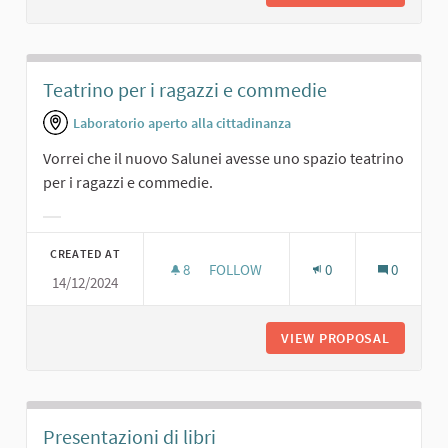
Teatrino per i ragazzi e commedie
Laboratorio aperto alla cittadinanza
Vorrei che il nuovo Salunei avesse uno spazio teatrino
per i ragazzi e commedie.
Filter results for category:
CREATED AT
8
8 FOLLOWERS
FOLLOW
0
0
14/12/2024
TEATRINO PER I RAGAZZI E COMMED
VIEW PROPOSAL
TEATRIN
Presentazioni di libri