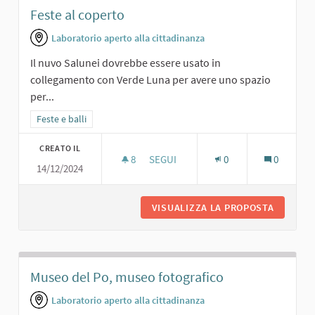
Feste al coperto
Laboratorio aperto alla cittadinanza
Il nuvo Salunei dovrebbe essere usato in
collegamento con Verde Luna per avere uno spazio
per...
Filtra i risultati per categoria: Feste e balli
Feste e balli
CREATO IL
8
8 SOSTENITORI
SEGUI
0
0
14/12/2024
FESTE AL COPERTO
VISUALIZZA LA PROPOSTA
FESTE A
Museo del Po, museo fotografico
Laboratorio aperto alla cittadinanza