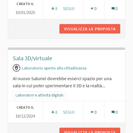
CREATO IL
8
8 SOSTENITORI
SEGUI
0
0
10/01/2025
SALA DA GAMING
VISUALIZZA LA PROPOSTA
SALA DA
Sala 3D/virtuale
Laboratorio aperto alla cittadinanza
Al nuovo Salunei dovrebbe esserci spazio per una
sala in cui poter sperimentare il 3D e la realtà...
Filtra i risultati per categoria: Laboratori e attività digitali
Laboratori e attività digitali
CREATO IL
8
8 SOSTENITORI
SEGUI
0
0
18/12/2024
SALA 3D/VIRTUALE
VISUALIZZA LA PROPOSTA
SALA 3D