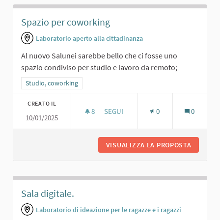
Spazio per coworking
Laboratorio aperto alla cittadinanza
Al nuovo Salunei sarebbe bello che ci fosse uno
spazio condiviso per studio e lavoro da remoto;
Filtra i risultati per categoria: Studio, coworking
Studio, coworking
CREATO IL
8
8 SOSTENITORI
SEGUI
0
0
10/01/2025
SPAZIO PER COWORKING
VISUALIZZA LA PROPOSTA
SPAZIO 
Sala digitale.
Laboratorio di ideazione per le ragazze e i ragazzi