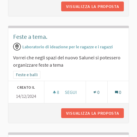
VISUALIZZA LA PROPOSTA
SALA DA
Feste a tema.
Laboratorio di ideazione per le ragazze e i ragazzi
Vorrei che negli spazi del nuovo Salunei si potessero
organizzare feste a tema
Filtra i risultati per categoria: Feste e balli
Feste e balli
CREATO IL
8
8 SOSTENITORI
SEGUI
0
0
14/12/2024
FESTE A TEMA.
VISUALIZZA LA PROPOSTA
FESTE A