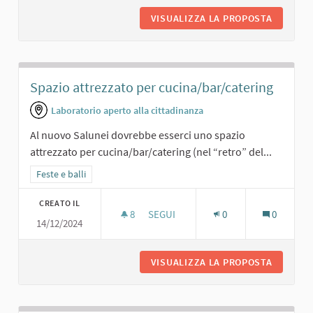
VISUALIZZA LA PROPOSTA
CENE SO
Spazio attrezzato per cucina/bar/catering
Laboratorio aperto alla cittadinanza
Al nuovo Salunei dovrebbe esserci uno spazio
attrezzato per cucina/bar/catering (nel “retro” del...
Filtra i risultati per categoria: Feste e balli
Feste e balli
CREATO IL
8
8 SOSTENITORI
SEGUI
0
0
14/12/2024
SPAZIO ATTREZZATO PER CUCINA/B
VISUALIZZA LA PROPOSTA
SPAZIO 