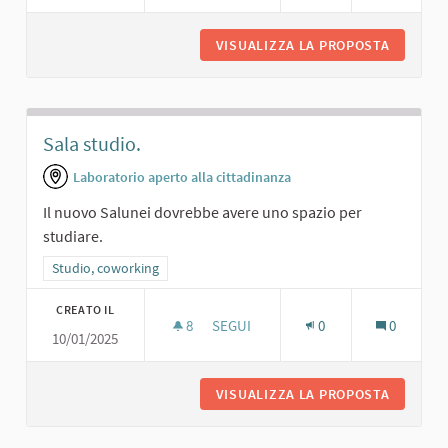
VISUALIZZA LA PROPOSTA
SPAZIO 
Sala studio.
Laboratorio aperto alla cittadinanza
Il nuovo Salunei dovrebbe avere uno spazio per
studiare.
Filtra i risultati per categoria: Studio, coworking
Studio, coworking
CREATO IL
8
8 SOSTENITORI
SEGUI
0
0
10/01/2025
SALA STUDIO.
VISUALIZZA LA PROPOSTA
SALA ST