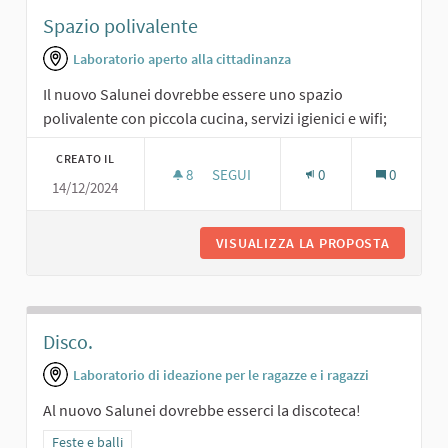
Spazio polivalente
Laboratorio aperto alla cittadinanza
Il nuovo Salunei dovrebbe essere uno spazio
polivalente con piccola cucina, servizi igienici e wifi;
CREATO IL
8
8 SOSTENITORI
SEGUI
0
0
14/12/2024
SPAZIO POLIVALENTE
VISUALIZZA LA PROPOSTA
SPAZIO 
Disco.
Laboratorio di ideazione per le ragazze e i ragazzi
Al nuovo Salunei dovrebbe esserci la discoteca!
Filtra i risultati per categoria: Feste e balli
Feste e balli