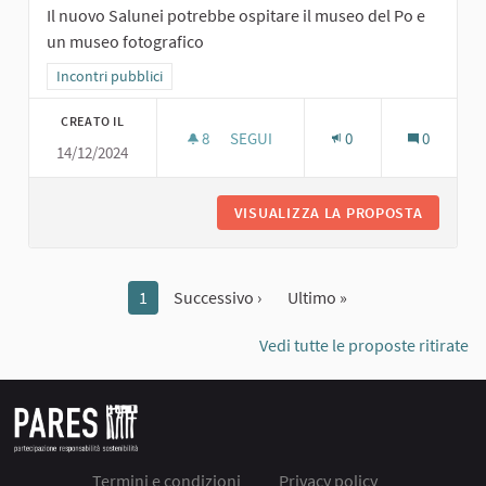
Il nuovo Salunei potrebbe ospitare il museo del Po e
un museo fotografico
Filtra i risultati per categoria: Incontri pubblici
Incontri pubblici
CREATO IL
8
8 SOSTENITORI
SEGUI
0
0
14/12/2024
MUSEO DEL PO, MUSEO FOTOGRAFI
VISUALIZZA LA PROPOSTA
MUSEO D
1
Successivo ›
Ultimo »
Vedi tutte le proposte ritirate
Termini e condizioni
Privacy policy