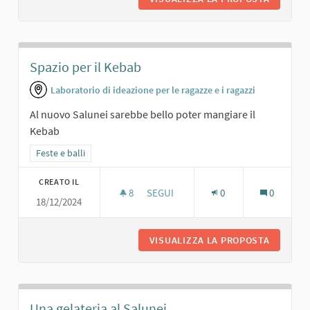
Spazio per il Kebab
Laboratorio di ideazione per le ragazze e i ragazzi
Al nuovo Salunei sarebbe bello poter mangiare il
Kebab
Filtra i risultati per categoria: Feste e balli
Feste e balli
CREATO IL
8
8 SOSTENITORI
SEGUI
0
0
18/12/2024
SPAZIO PER IL KEBAB
VISUALIZZA LA PROPOSTA
SPAZIO 
Una gelateria al Salunei...