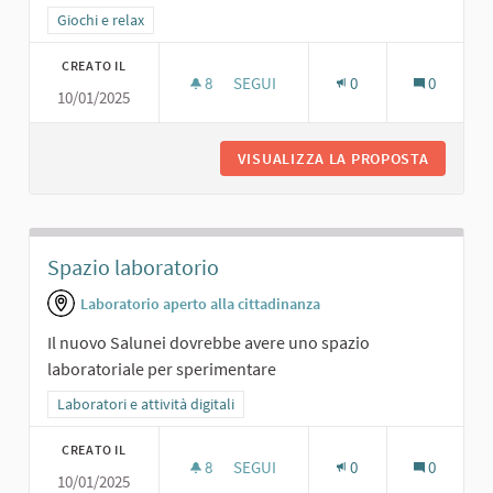
Filtra i risultati per categoria: Giochi e relax
Giochi e relax
CREATO IL
8
8 SOSTENITORI
SEGUI
0
0
10/01/2025
BOWILING.
VISUALIZZA LA PROPOSTA
BOWILIN
Spazio laboratorio
Laboratorio aperto alla cittadinanza
Il nuovo Salunei dovrebbe avere uno spazio
laboratoriale per sperimentare
Filtra i risultati per categoria: Laboratori e attività digitali
Laboratori e attività digitali
CREATO IL
8
8 SOSTENITORI
SEGUI
0
0
10/01/2025
SPAZIO LABORATORIO