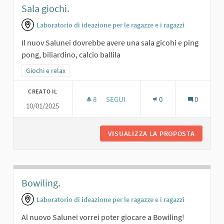
Sala giochi.
Laboratorio di ideazione per le ragazze e i ragazzi
Il nuov Salunei dovrebbe avere una sala gicohi e ping
pong, biliardino, calcio ballila
Filtra i risultati per categoria: Giochi e relax
Giochi e relax
CREATO IL
8
8 SOSTENITORI
SEGUI
0
0
10/01/2025
SALA GIOCHI.
VISUALIZZA LA PROPOSTA
SALA GI
Bowiling.
Laboratorio di ideazione per le ragazze e i ragazzi
Al nuovo Salunei vorrei poter giocare a Bowiling!