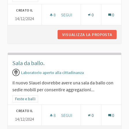
CREATO IL
8
8 SOSTENITORI
SEGUI
0
0
14/12/2024
DISCO.
VISUALIZZA LA PROPOSTA
DISCO.
Sala da ballo.
Laboratorio aperto alla cittadinanza
Il nuovo Slauei dovrebbe avere una sala da ballo con
sedie mobili per consentire aggregazioni...
Filtra i risultati per categoria: Feste e balli
Feste e balli
CREATO IL
8
8 SOSTENITORI
SEGUI
0
0
14/12/2024
SALA DA BALLO.