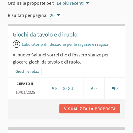
Ordina le proposte per:
Le più recenti
Risultati per pagina:
20
Giochi da tavolo e di ruolo
Laboratorio di ideazione per le ragazze e i ragazzi
Al nuovo Salunei vorrei che ci fossero stanze per
giocare giochi da tavolo e di ruolo.
Filtra i risultati per categoria: Giochi e relax
Giochi e relax
CREATO IL
8
8 SOSTENITORI
SEGUI
0
0
10/01/2025
GIOCHI DA TAVOLO E DI RUOLO
VISUALIZZA LA PROPOSTA
GIOCHI 