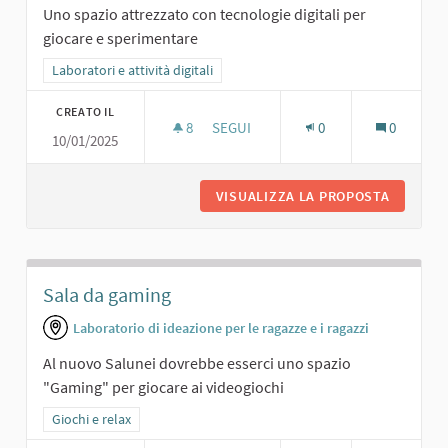
Uno spazio attrezzato con tecnologie digitali per
giocare e sperimentare
Filtra i risultati per categoria: Laboratori e attività digitali
Laboratori e attività digitali
CREATO IL
8
8 SOSTENITORI
SEGUI
0
0
10/01/2025
SALA DIGITALE.
VISUALIZZA LA PROPOSTA
SALA DI
Sala da gaming
Laboratorio di ideazione per le ragazze e i ragazzi
Al nuovo Salunei dovrebbe esserci uno spazio
"Gaming" per giocare ai videogiochi
Filtra i risultati per categoria: Giochi e relax
Giochi e relax