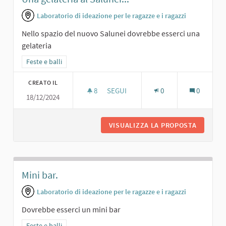
Laboratorio di ideazione per le ragazze e i ragazzi
Nello spazio del nuovo Salunei dovrebbe esserci una
gelateria
Filtra i risultati per categoria: Feste e balli
Feste e balli
CREATO IL
8
8 SOSTENITORI
SEGUI
0
0
18/12/2024
UNA GELATERIA AL SALUNEI...
VISUALIZZA LA PROPOSTA
UNA GEL
Mini bar.
Laboratorio di ideazione per le ragazze e i ragazzi
Dovrebbe esserci un mini bar
Filtra i risultati per categoria: Feste e balli
Feste e balli