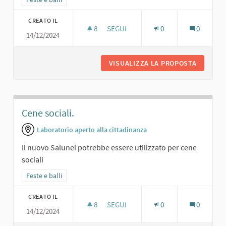
CREATO IL
8
8 SOSTENITORI
SEGUI
0
0
14/12/2024
MINI BAR.
VISUALIZZA LA PROPOSTA
MINI BAR
Cene sociali.
Laboratorio aperto alla cittadinanza
Il nuovo Salunei potrebbe essere utilizzato per cene
sociali
Filtra i risultati per categoria: Feste e balli
Feste e balli
CREATO IL
8
8 SOSTENITORI
SEGUI
0
0
14/12/2024
CENE SOCIALI.