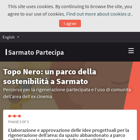
This site uses cookies. By continuing to browse the site, you
agree to our use of cookies.
Find out more about cookies
.
(Exte
I agree
English
Choose language
Scegli la lingua
Sarmato Partecipa
Topo Nero: un parco della
sostenibilità a Sarmato
Percorso per la rigenerazione partecipata e l’uso di comunità
dell’area dell’ex cinema
PHASE 3 OF 3
Elaborazione e approvazione delle idee progettuali per la
rigenerazione dell’area: da spazio abbandonato a parco
pubblico per la promozione della sostenibilità