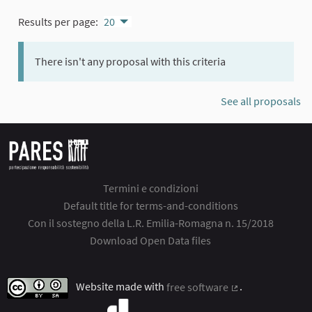
Results per page:
20
There isn't any proposal with this criteria
See all proposals
Termini e condizioni
Default title for terms-and-conditions
Con il sostegno della L.R. Emilia-Romagna n. 15/2018
Download Open Data files
Website made with
free software
.
(External link)