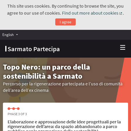
This site uses cookies. By continuing to browse the site, you
agree to our use of cookies.
Find out more about cookies
.
(Exte
I agree
English
Choose language
Scegli la lingua
Sarmato Partecipa
Topo Nero: un parco della
sostenibilità a Sarmato
Percorso per la rigenerazione partecipata e l’uso di comunità
dell’area dell’ex cinema
PHASE 3 OF 3
Elaborazione e approvazione delle idee progettuali per la
rigenerazione dell’area: da spazio abbandonato a parco
pubblico per la promozione della sostenibilità