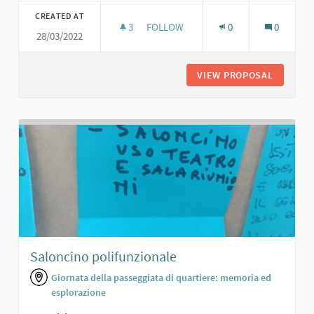
CREATED AT
3
3 FOLLOWERS
FOLLOW
0
0
28/03/2022
ARENA MULTIFUNZIONALE
VIEW PROPOSAL
ARENA M
Saloncino polifunzionale
Giornata della passeggiata di quartiere: memoria ed
esplorazione