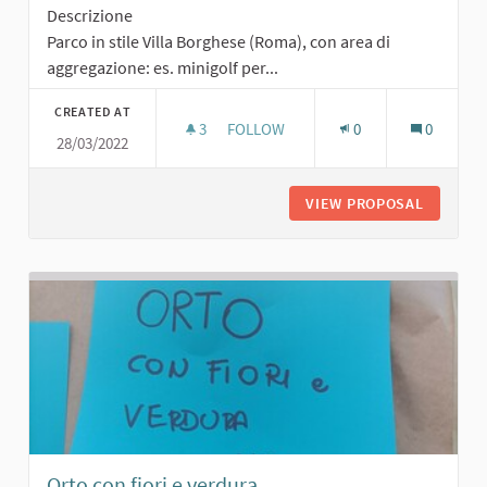
Descrizione
Parco in stile Villa Borghese (Roma), con area di
aggregazione: es. minigolf per...
CREATED AT
3
3 FOLLOWERS
FOLLOW
0
0
28/03/2022
PARCO IN STILE VILLA BORGHESE
VIEW PROPOSAL
PARCO I
Orto con fiori e verdura