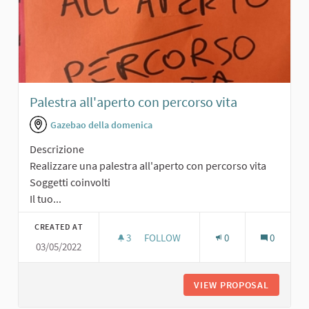
Palestra all'aperto con percorso vita
Gazebao della domenica
Descrizione
Realizzare una palestra all'aperto con percorso vita
Soggetti coinvolti
Il tuo...
CREATED AT
3
3 FOLLOWERS
FOLLOW
0
0
03/05/2022
PALESTRA ALL'APERTO CON PERCOR
VIEW PROPOSAL
PALESTR