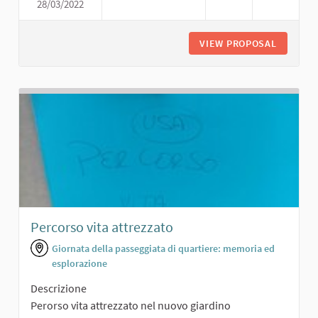
28/03/2022
AREA DI INCONTRO CON VERDE E 
VIEW PROPOSAL
AREA DI
Percorso vita attrezzato
Giornata della passeggiata di quartiere: memoria ed
esplorazione
Descrizione
Perorso vita attrezzato nel nuovo giardino