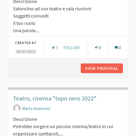
Descrizione
Saloncino ad uso teatro e sala riunioni
Soggetti coinvolti
Il tuo ruolo
Una parola...
CREATED AT
3
3 FOLLOWERS
FOLLOW
0
0
28/03/2022
SALONCINO POLIFUNZIONALE
VIEW PROPOSAL
SALONCI
Teatro, cinema "topo nero 2022"
Marta Guasconi
Descrizione
Potrebbe sorgere un piccolo cinema/teatro in cui
organizzare spettacoli,...