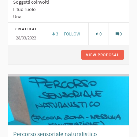
Soggetti coinvolti
Il tuo ruolo
Una...
CREATED AT
3
3 FOLLOWERS
FOLLOW
0
0
28/03/2022
PERCORSO VITA ATTREZZATO
VIEW PROPOSAL
PERCORS
Percorso sensoriale naturalistico