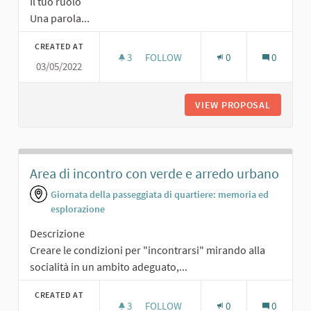
Il tuo ruolo
Una parola...
CREATED AT
3
3 FOLLOWERS
FOLLOW
0
0
03/05/2022
VERDE CON PANCHINE
VIEW PROPOSAL
VERDE C
Area di incontro con verde e arredo urbano
Giornata della passeggiata di quartiere: memoria ed
esplorazione
Descrizione
Creare le condizioni per "incontrarsi" mirando alla
socialità in un ambito adeguato,...
CREATED AT
3
3 FOLLOWERS
FOLLOW
0
0