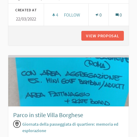
CREATED AT
4
4 FOLLOWERS
FOLLOW
0
0
22/03/2022
TEATRO, CINEMA "TOPO NERO 2022"
VIEW PROPOSAL
TEATRO,
Parco in stile Villa Borghese
Giornata della passeggiata di quartiere: memoria ed
esplorazione