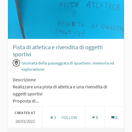
Pista di atletica e rivendita di oggetti
sportivi
Giornata della passeggiata di quartiere: memoria ed
esplorazione
Descrizione
Realizzare una pista di atletica e una rivendita di
oggetti sportivi
Proposta di...
CREATED AT
3
3 FOLLOWERS
FOLLOW
0
0
28/03/2022
PISTA DI ATLETICA E RIVENDITA DI O