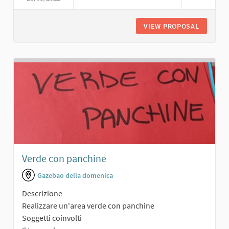
VIEW PROPOSAL
AREA SP
Verde con panchine
Gazebao della domenica
Descrizione
Realizzare un'area verde con panchine
Soggetti coinvolti