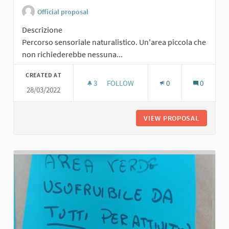
Official proposal
Descrizione
Percorso sensoriale naturalistico. Un'area piccola che
non richiederebbe nessuna...
CREATED AT
3
3 FOLLOWERS
FOLLOW
0
0
28/03/2022
PERCORSO SENSORIALE NATURALIS
VIEW PROPOSAL
PERCORS