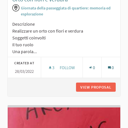
Giornata della passeggiata di quartiere: memoria ed
esplorazione
Descrizione
Realizzare un orto con fiori e verdura
Soggetti coinvolti
Il tuo ruolo
Una parola...
CREATED AT
3
3 FOLLOWERS
FOLLOW
0
0
28/03/2022
ORTO CON FIORI E VERDURA
VIEW PROPOSAL
ORTO CO