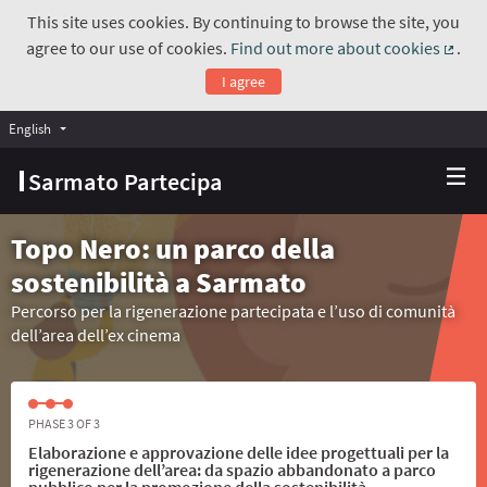
This site uses cookies. By continuing to browse the site, you
agree to our use of cookies.
Find out more about cookies
.
(Exte
I agree
English
Choose language
Scegli la lingua
Sarmato Partecipa
Topo Nero: un parco della
sostenibilità a Sarmato
Percorso per la rigenerazione partecipata e l’uso di comunità
dell’area dell’ex cinema
PHASE 3 OF 3
Elaborazione e approvazione delle idee progettuali per la
rigenerazione dell’area: da spazio abbandonato a parco
pubblico per la promozione della sostenibilità