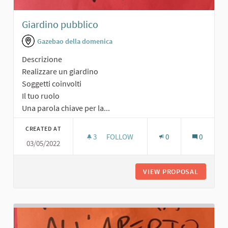
Giardino pubblico
Gazebao della domenica
Descrizione
Realizzare un giardino
Soggetti coinvolti
Il tuo ruolo
Una parola chiave per la...
CREATED AT
3
3 FOLLOWERS
FOLLOW
0
0
03/05/2022
GIARDINO PUBBLICO
VIEW PROPOSAL
GIARDIN