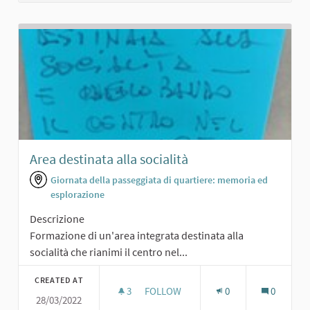
Area destinata alla socialità
Giornata della passeggiata di quartiere: memoria ed
esplorazione
Descrizione
Formazione di un'area integrata destinata alla
socialità che rianimi il centro nel...
CREATED AT
3
3 FOLLOWERS
FOLLOW
0
0
28/03/2022
AREA DESTINATA ALLA SOCIALITÀ