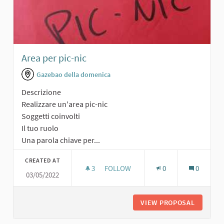
Area per pic-nic
Gazebao della domenica
Descrizione
Realizzare un'area pic-nic
Soggetti coinvolti
Il tuo ruolo
Una parola chiave per...
CREATED AT
3
3 FOLLOWERS
FOLLOW
0
0
03/05/2022
AREA PER PIC-NIC
VIEW PROPOSAL
AREA PE