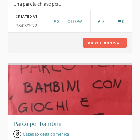
Una parola chiave per...
CREATED AT
3
3 FOLLOWERS
FOLLOW
0
0
28/03/2022
PARCO ALL'APERTO CON VIVAIO
VIEW PROPOSAL
PARCO A
Parco per bambini
Gazebao della domenica