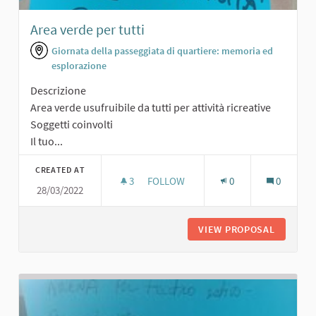
Area verde per tutti
Giornata della passeggiata di quartiere: memoria ed
esplorazione
Descrizione
Area verde usufruibile da tutti per attività ricreative
Soggetti coinvolti
Il tuo...
CREATED AT
3
3 FOLLOWERS
FOLLOW
0
0
28/03/2022
AREA VERDE PER TUTTI
VIEW PROPOSAL
AREA VE