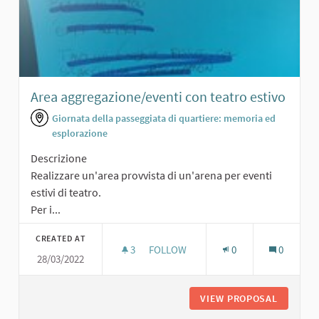
Area aggregazione/eventi con teatro estivo
Giornata della passeggiata di quartiere: memoria ed
esplorazione
Descrizione
Realizzare un'area provvista di un'arena per eventi
estivi di teatro.
Per i...
CREATED AT
3
3 FOLLOWERS
FOLLOW
0
0
28/03/2022
AREA AGGREGAZIONE/EVENTI CON T
VIEW PROPOSAL
AREA AG