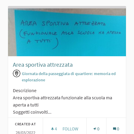
Area sportiva attrezzata
Giornata della passeggiata di quartiere: memoria ed
esplorazione
Descrizione
Area sportiva attrezzata funzionale alla scuola ma
aperta a tutti
Soggetti coinvolti...
CREATED AT
4
4 FOLLOWERS
FOLLOW
0
0
28/03/2022
AREA SPORTIVA ATTREZZATA