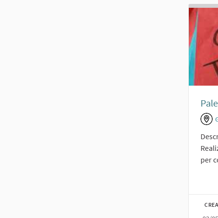
Pale
Descr
Reali
per c
CREA