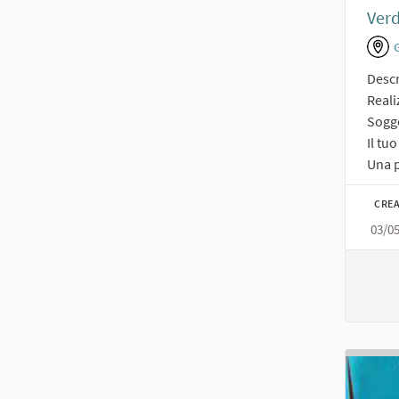
Ver
Descr
Reali
Sogge
Il tu
Una p
CREA
03/0