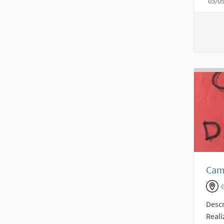
03/0
Cam
Descr
Real