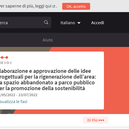
Per saperne di più, leggi
qui
.
OK, accetto
(Collegamento esterno)
ca
Accedi
Italiano
Choose language
Scegli la 
Aiuto
SE 3 DI 3
laborazione e approvazione delle idee
rogettuali per la rigenerazione dell’area:
a spazio abbandonato a parco pubblico
er la promozione della sostenibilità
/05/2022 - 23/07/2022
sualizza le fasi
Di Più