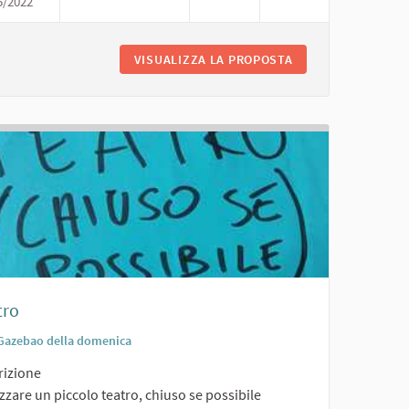
5/2022
SCUOLA ALL'APERTO
NSIOSTRUTTURA
VISUALIZZA LA PROPOSTA
SCUOLA ALL'APER
tro
Gazebao della domenica
rizione
zzare un piccolo teatro, chiuso se possibile