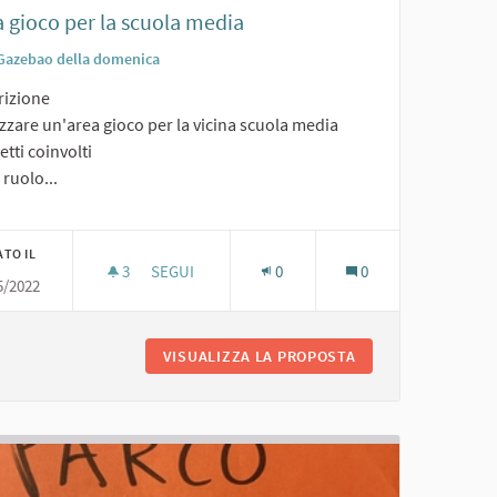
 gioco per la scuola media
Gazebao della domenica
rizione
zzare un'area gioco per la vicina scuola media
tti coinvolti
o ruolo...
ATO IL
3
3 SOSTENITORI
SEGUI
0
0
5/2022
AREA GIOCO PER LA SCUOLA MEDIA
INE
VISUALIZZA LA PROPOSTA
AREA GIOCO PER L