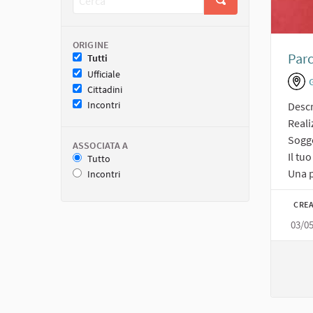
ORIGINE
Par
Tutti
Ufficiale
Cittadini
Incontri
Descr
Reali
Sogge
ASSOCIATA A
Il tu
Tutto
Una p
Incontri
CREA
03/0