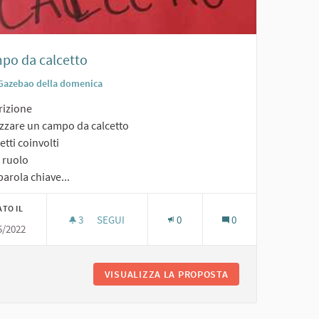
po da calcetto
Gazebao della domenica
rizione
izzare un campo da calcetto
tti coinvolti
o ruolo
arola chiave...
ATO IL
3
3 SOSTENITORI
SEGUI
0
0
5/2022
CAMPO DA CALCETTO
VISUALIZZA LA PROPOSTA
CAMPO DA CALCET