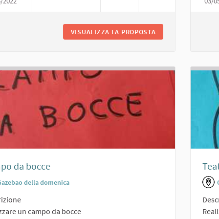
5/2022
03/0
PALESTRA CON TENSIOSTRUTTURA
VISUALIZZA LA PROPOSTA
PALESTRA CON TE
po da bocce
Tea
Gazebao della domenica
izione
Desc
izzare un campo da bocce
Reali