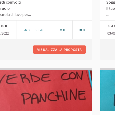
tti coinvolti
Sogge
o ruolo
Il tu
arola chiave per...
...
TO IL
CRE
3
3 SOSTENITORI
SEGUI
0
0
5/2022
03/0
CAMPO DA BOCCE
VISUALIZZA LA PROPOSTA
CAMPO DA BOCCE