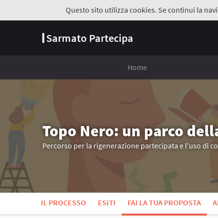
Questo sito utilizza cookies. Se continui la navi
Sarmato Partecipa
Home
Topo Nero: un parco dell
Percorso per la rigenerazione partecipata e l’uso di c
IL PROCESSO
ESITI
FAI LA TUA PROPOSTA
A