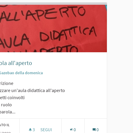
la all'aperto
Gazebao della domenica
rizione
zzare un'aula didattica all'aperto
tti coinvolti
o ruolo
arola...
ATO IL
3
3 SOSTENITORI
SEGUI
0
0