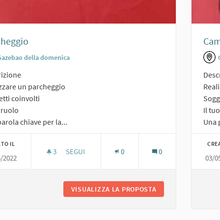
cheggio
Cam
Gazebao della domenica
izione
Desc
zzare un parcheggio
Real
tti coinvolti
Sogge
o ruolo
Il tu
arola chiave per la...
Una p
TO IL
CRE
3
3 SOSTENITORI
SEGUI
0
0
5/2022
03/0
PARCHEGGIO
VISUALIZZA LA PROPOSTA
PARCHEGGIO