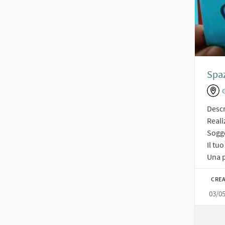
Spaz
Descr
Reali
Sogge
Il tu
Una p
CREA
03/0