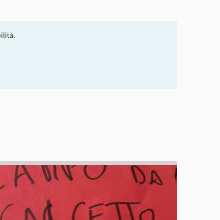
lità.