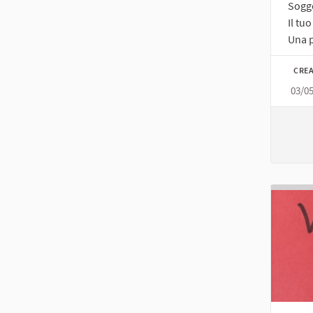
Sogge
Il tu
Una p
CREA
03/0