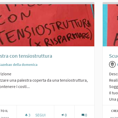
stra con tensiostruttura
Scuo
Gazebao della domenica
izione
Desc
zzare una palestra coperta da una tensiostruttura,
Reali
ontenere i costi...
Sogge
Il tu
Una p
TO IL
CRE
3
3 SOSTENITORI
SEGUI
0
0