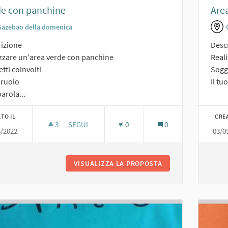
de con panchine
Area
Gazebao della domenica
izione
Desc
zzare un'area verde con panchine
Reali
tti coinvolti
Sogge
o ruolo
Il tu
arola...
TO IL
CRE
3
3 SOSTENITORI
SEGUI
0
0
5/2022
03/0
VERDE CON PANCHINE
VISUALIZZA LA PROPOSTA
VERDE CON PANCH