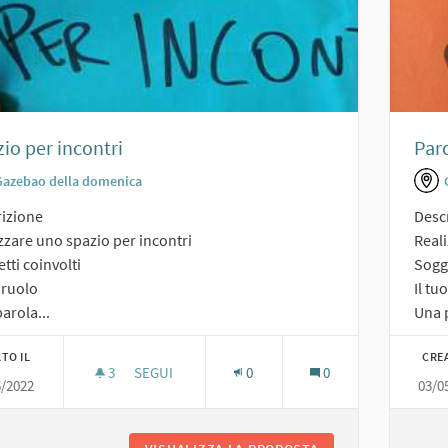
io per incontri
Par
Gazebao della domenica
izione
Desc
zzare uno spazio per incontri
Real
tti coinvolti
Sogge
o ruolo
Il tu
arola...
Una p
TO IL
CRE
3
3 SOSTENITORI
SEGUI
0
0
5/2022
03/0
SPAZIO PER INCONTRI