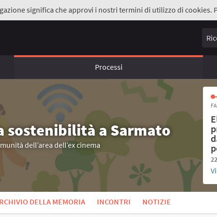
gazione significa che approvi i nostri termini di utilizzo di cookies. 
Ricer
Processi
FA
E
a sostenibilità a Sarmato
p
d
omunità dell’area dell’ex cinema
p
22
Vi
RCHIVIO DELLA MEMORIA
INCONTRI
NOTIZIE