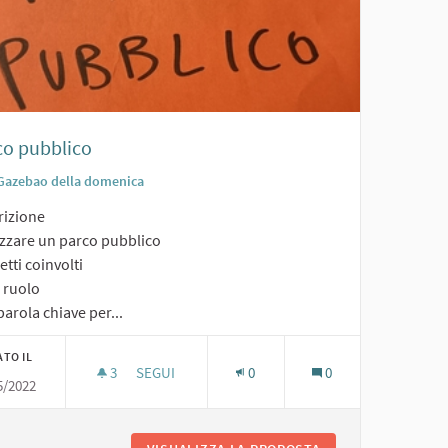
co pubblico
Gazebao della domenica
rizione
izzare un parco pubblico
tti coinvolti
o ruolo
arola chiave per...
ATO IL
3
3 SOSTENITORI
SEGUI
0
0
5/2022
PARCO PUBBLICO