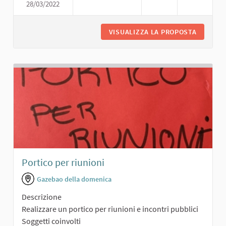
28/03/2022
SALONCINO POLIFUNZIONALE
VISUALIZZA LA PROPOSTA
SALONCI
Portico per riunioni
Gazebao della domenica
Descrizione
Realizzare un portico per riunioni e incontri pubblici
Soggetti coinvolti