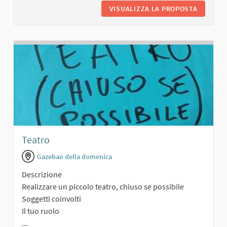
VISUALIZZA LA PROPOSTA
TEATRO,
Teatro
Gazebao della domenica
Descrizione
Realizzare un piccolo teatro, chiuso se possibile
Soggetti coinvolti
Il tuo ruolo
...