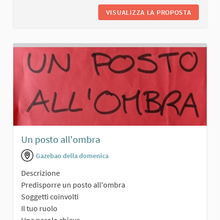
VISUALIZZA LA PROPOSTA
VERDE C
Un posto all'ombra
Gazebao della domenica
Descrizione
Predisporre un posto all'ombra
Soggetti coinvolti
Il tuo ruolo