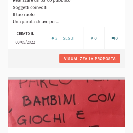
Realizzare un parco pubblico
Soggetti coinvolti
Il tuo ruolo
Una parola chiave per...
CREATO IL
3
3 SOSTENITORI
SEGUI
0
0
03/05/2022
PARCO PUBBLICO
VISUALIZZA LA PROPOSTA
PARCO P