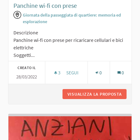
Panchine wi-fi con prese
Giornata della passeggiata di quartiere: memoria ed
esplorazione
Descrizione
Panchine wi-fi con prese per ricaricare cellulari e bici
elettriche
Soggetti...
CREATO IL
3
3 SOSTENITORI
SEGUI
0
0
28/03/2022
PANCHINE WI-FI CON PRESE
VISUALIZZA LA PROPOSTA
PANCHIN