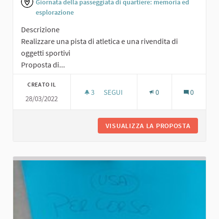
Giornata della passeggiata di quartiere: memoria ed
esplorazione
Descrizione
Realizzare una pista di atletica e una rivendita di
oggetti sportivi
Proposta di...
CREATO IL
3
3 SOSTENITORI
SEGUI
0
0
28/03/2022
PISTA DI ATLETICA E RIVENDITA DI O
VISUALIZZA LA PROPOSTA
PISTA D