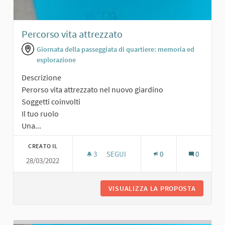
Percorso vita attrezzato
Giornata della passeggiata di quartiere: memoria ed
esplorazione
Descrizione
Perorso vita attrezzato nel nuovo giardino
Soggetti coinvolti
Il tuo ruolo
Una...
CREATO IL
3
3 SOSTENITORI
SEGUI
0
0
28/03/2022
PERCORSO VITA ATTREZZATO
VISUALIZZA LA PROPOSTA
PERCORS