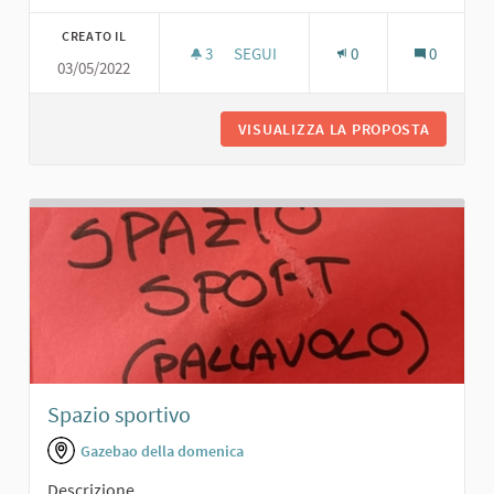
CREATO IL
3
3 SOSTENITORI
SEGUI
0
0
03/05/2022
TEATRO
VISUALIZZA LA PROPOSTA
TEATRO
Spazio sportivo
Gazebao della domenica
Descrizione