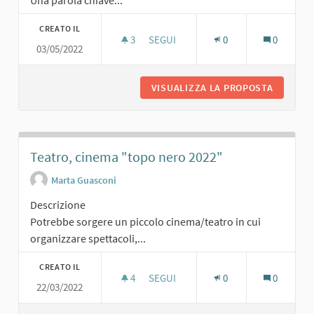
Una parola chiave...
CREATO IL
3
3 SOSTENITORI
SEGUI
0
0
03/05/2022
UN POSTO ALL'OMBRA
VISUALIZZA LA PROPOSTA
UN POST
Teatro, cinema "topo nero 2022"
Marta Guasconi
Descrizione
Potrebbe sorgere un piccolo cinema/teatro in cui
organizzare spettacoli,...
CREATO IL
4
4 SOSTENITORI
SEGUI
0
0
22/03/2022
TEATRO, CINEMA "TOPO NERO 2022"