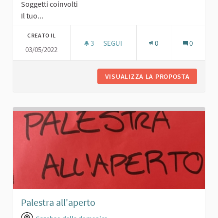
Soggetti coinvolti
Il tuo...
CREATO IL
3
3 SOSTENITORI
SEGUI
0
0
03/05/2022
PALESTRA ALL'APERTO CON PERCORS
VISUALIZZA LA PROPOSTA
PALESTR
Palestra all'aperto