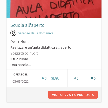
Scuola all'aperto
Gazebao della domenica
Descrizione
Realizzare un'aula didattica all'aperto
Soggetti coinvolti
Il tuo ruolo
Una parola...
CREATO IL
3
3 SOSTENITORI
SEGUI
0
0
03/05/2022
SCUOLA ALL'APERTO
VISUALIZZA LA PROPOSTA
SCUOLA 