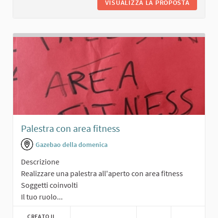
VISUALIZZA LA PROPOSTA
PALEST
Palestra con area fitness
Gazebao della domenica
Descrizione
Realizzare una palestra all'aperto con area fitness
Soggetti coinvolti
Il tuo ruolo...
CREATO IL