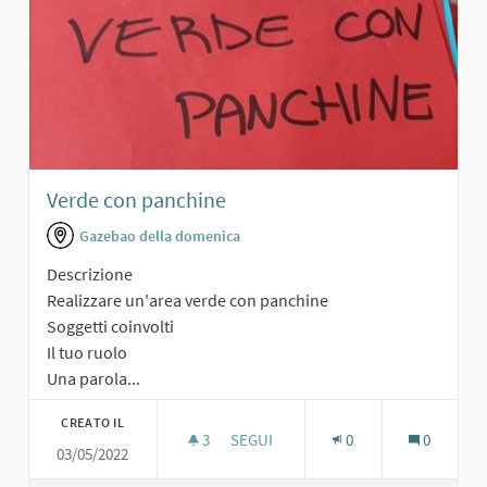
Verde con panchine
Gazebao della domenica
Descrizione
Realizzare un'area verde con panchine
Soggetti coinvolti
Il tuo ruolo
Una parola...
CREATO IL
3
3 SOSTENITORI
SEGUI
0
0
03/05/2022
VERDE CON PANCHINE