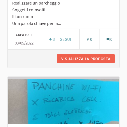
Realizzare un parcheggio
Soggetti coinvolti
Il tuo ruolo
Una parola chiave per la...
CREATO IL
3
3 SOSTENITORI
SEGUI
0
0
03/05/2022
PARCHEGGIO
VISUALIZZA LA PROPOSTA
PARCHE