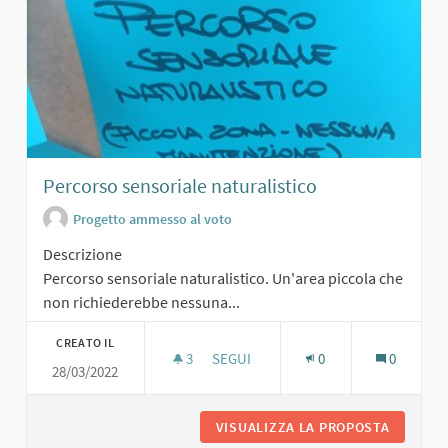
Percorso sensoriale naturalistico
Progetto ammesso al voto
Descrizione
Percorso sensoriale naturalistico. Un'area piccola che
non richiederebbe nessuna...
CREATO IL
3
3 SOSTENITORI
SEGUI
0
0
28/03/2022
PERCORSO SENSORIALE NATURALIS
VISUALIZZA LA PROPOSTA
PERCORS