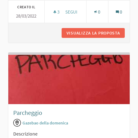
CREATO IL
3
3 SOSTENITORI
SEGUI
0
0
28/03/2022
PARCHEGGIO AUTO PER LA SCUOLA
VISUALIZZA LA PROPOSTA
PARCHEG
Parcheggio
Gazebao della domenica
Descrizione