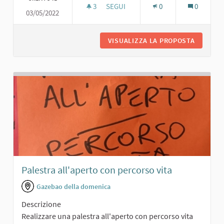
3
3 SOSTENITORI
SEGUI
0
0
03/05/2022
PALESTRA CON AREA FITNESS
VISUALIZZA LA PROPOSTA
PALESTR
Palestra all'aperto con percorso vita
Gazebao della domenica
Descrizione
Realizzare una palestra all'aperto con percorso vita