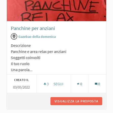
Panchine per anziani
Gazebao della domenica
Descrizione
Panchine e area relax per anziani
Soggetti coinvolti
Il tuo ruolo
Una parola...
CREATO IL
3
3 SOSTENITORI
SEGUI
0
0
03/05/2022
PANCHINE PER ANZIANI
VISUALIZZA LA PROPOSTA
PANCHIN