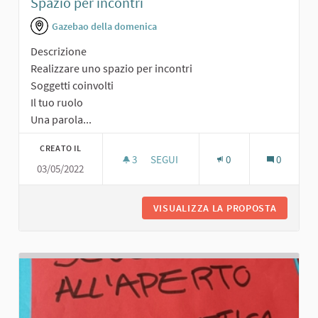
Spazio per incontri
Gazebao della domenica
Descrizione
Realizzare uno spazio per incontri
Soggetti coinvolti
Il tuo ruolo
Una parola...
CREATO IL
3
3 SOSTENITORI
SEGUI
0
0
03/05/2022
SPAZIO PER INCONTRI
VISUALIZZA LA PROPOSTA
SPAZIO 