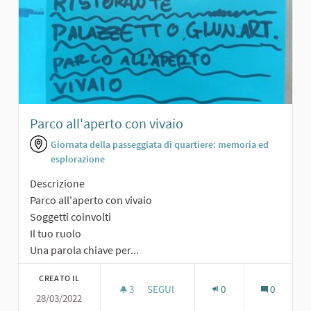
Parco all'aperto con vivaio
Giornata della passeggiata di quartiere: memoria ed
esplorazione
Descrizione
Parco all'aperto con vivaio
Soggetti coinvolti
Il tuo ruolo
Una parola chiave per...
CREATO IL
3
3 SOSTENITORI
SEGUI
0
0
28/03/2022
PARCO ALL'APERTO CON VIVAIO