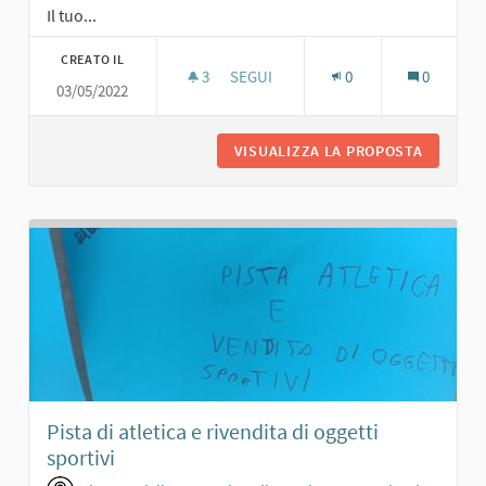
Il tuo...
CREATO IL
3
3 SOSTENITORI
SEGUI
0
0
03/05/2022
PORTICO PER RIUNIONI
VISUALIZZA LA PROPOSTA
PORTICO
Pista di atletica e rivendita di oggetti
sportivi