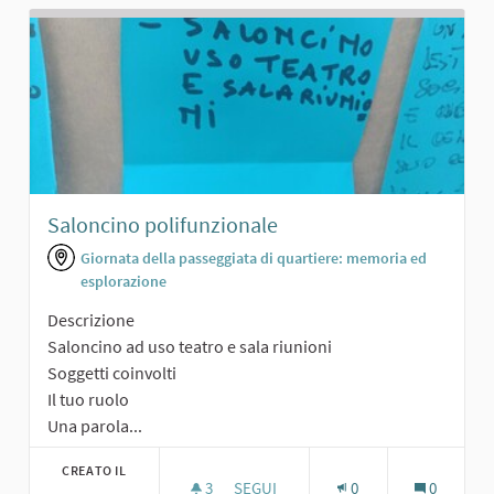
Saloncino polifunzionale
Giornata della passeggiata di quartiere: memoria ed
esplorazione
Descrizione
Saloncino ad uso teatro e sala riunioni
Soggetti coinvolti
Il tuo ruolo
Una parola...
CREATO IL
3
3 SOSTENITORI
SEGUI
0
0