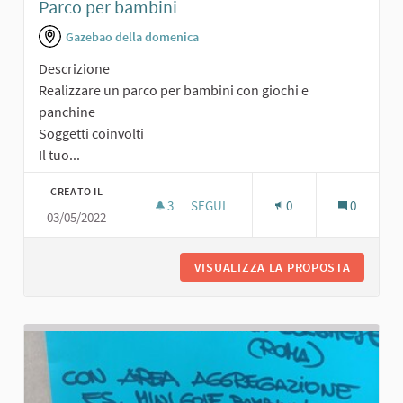
Parco per bambini
Gazebao della domenica
Descrizione
Realizzare un parco per bambini con giochi e
panchine
Soggetti coinvolti
Il tuo...
CREATO IL
3
3 SOSTENITORI
SEGUI
0
0
03/05/2022
PARCO PER BAMBINI
VISUALIZZA LA PROPOSTA
PARCO P