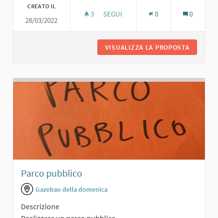
CREATO IL
3
3 SOSTENITORI
SEGUI
0
0
28/03/2022
PERCORSO FITNESS
VISUALIZZA LA PROPOSTA
PERCORS
Parco pubblico
Gazebao della domenica
Descrizione