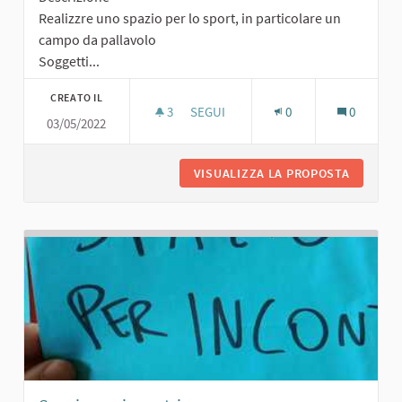
Realizzre uno spazio per lo sport, in particolare un
campo da pallavolo
Soggetti...
CREATO IL
3
3 SOSTENITORI
SEGUI
0
0
03/05/2022
SPAZIO SPORTIVO
VISUALIZZA LA PROPOSTA
SPAZIO 