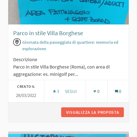
Parco in stile Villa Borghese
Giornata della passeggiata di quartiere: memoria ed
esplorazione
Descrizione
Parco in stile Villa Borghese (Roma), con area di
aggregazione: es. minigolf per...
CREATO IL
3
3 SOSTENITORI
SEGUI
0
0
28/03/2022
PARCO IN STILE VILLA BORGHESE
VISUALIZZA LA PROPOSTA
PARCO I