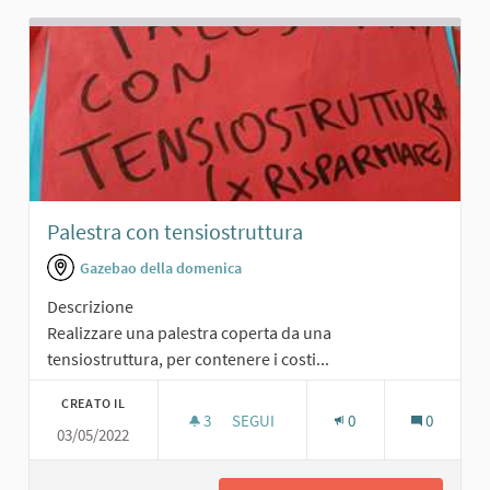
Palestra con tensiostruttura
Gazebao della domenica
Descrizione
Realizzare una palestra coperta da una
tensiostruttura, per contenere i costi...
CREATO IL
3
3 SOSTENITORI
SEGUI
0
0
03/05/2022
PALESTRA CON TENSIOSTRUTTURA