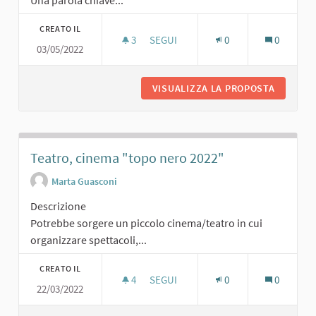
Una parola chiave...
CREATO IL
3
3 SOSTENITORI
SEGUI
0
0
03/05/2022
UN POSTO ALL'OMBRA
VISUALIZZA LA PROPOSTA
UN POST
Teatro, cinema "topo nero 2022"
Marta Guasconi
Descrizione
Potrebbe sorgere un piccolo cinema/teatro in cui
organizzare spettacoli,...
CREATO IL
4
4 SOSTENITORI
SEGUI
0
0
22/03/2022
TEATRO, CINEMA "TOPO NERO 2022"