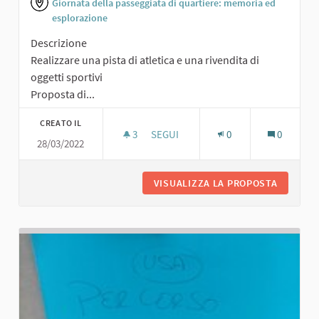
Giornata della passeggiata di quartiere: memoria ed
esplorazione
Descrizione
Realizzare una pista di atletica e una rivendita di
oggetti sportivi
Proposta di...
CREATO IL
3
3 SOSTENITORI
SEGUI
0
0
28/03/2022
PISTA DI ATLETICA E RIVENDITA DI O
VISUALIZZA LA PROPOSTA
PISTA D