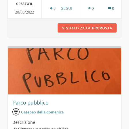
CREATO IL
3
3 SOSTENITORI
SEGUI
0
0
28/03/2022
PERCORSO FITNESS
VISUALIZZA LA PROPOSTA
PERCORS
Parco pubblico
Gazebao della domenica
Descrizione