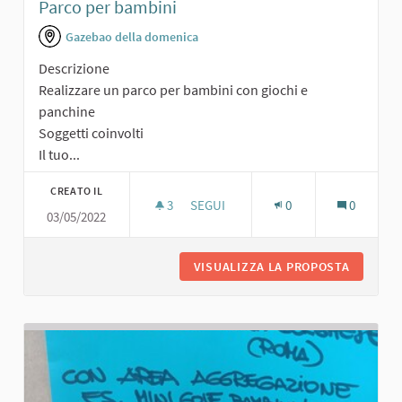
Parco per bambini
Gazebao della domenica
Descrizione
Realizzare un parco per bambini con giochi e
panchine
Soggetti coinvolti
Il tuo...
CREATO IL
3
3 SOSTENITORI
SEGUI
0
0
03/05/2022
PARCO PER BAMBINI
VISUALIZZA LA PROPOSTA
PARCO P