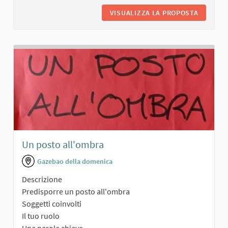
VISUALIZZA LA PROPOSTA
VERDE C
Un posto all'ombra
Gazebao della domenica
Descrizione
Predisporre un posto all'ombra
Soggetti coinvolti
Il tuo ruolo