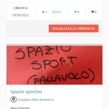
CREATO IL
3
3 SOSTENITORI
SEGUI
0
0
03/05/2022
TEATRO
VISUALIZZA LA PROPOSTA
TEATRO
Spazio sportivo
Gazebao della domenica
Descrizione