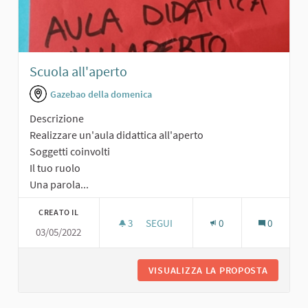
Scuola all'aperto
Gazebao della domenica
Descrizione
Realizzare un'aula didattica all'aperto
Soggetti coinvolti
Il tuo ruolo
Una parola...
CREATO IL
3
3 SOSTENITORI
SEGUI
0
0
03/05/2022
SCUOLA ALL'APERTO
VISUALIZZA LA PROPOSTA
SCUOLA 