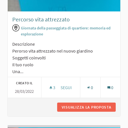
Percorso vita attrezzato
Giornata della passeggiata di quartiere: memoria ed
esplorazione
Descrizione
Perorso vita attrezzato nel nuovo giardino
Soggetti coinvolti
Il tuo ruolo
Una...
CREATO IL
3
3 SOSTENITORI
SEGUI
0
0
28/03/2022
PERCORSO VITA ATTREZZATO
VISUALIZZA LA PROPOSTA
PERCORS