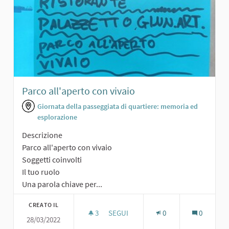
Parco all'aperto con vivaio
Giornata della passeggiata di quartiere: memoria ed
esplorazione
Descrizione
Parco all'aperto con vivaio
Soggetti coinvolti
Il tuo ruolo
Una parola chiave per...
CREATO IL
3
3 SOSTENITORI
SEGUI
0
0
28/03/2022
PARCO ALL'APERTO CON VIVAIO