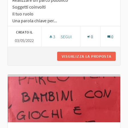
Realizzare un parco pubblico
Soggetti coinvolti
Il tuo ruolo
Una parola chiave per...
CREATO IL
3
3 SOSTENITORI
SEGUI
0
0
03/05/2022
PARCO PUBBLICO
VISUALIZZA LA PROPOSTA
PARCO P