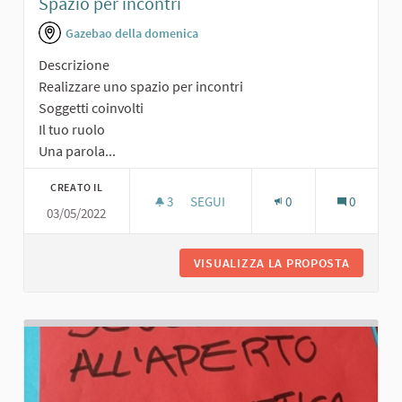
Spazio per incontri
Gazebao della domenica
Descrizione
Realizzare uno spazio per incontri
Soggetti coinvolti
Il tuo ruolo
Una parola...
CREATO IL
3
3 SOSTENITORI
SEGUI
0
0
03/05/2022
SPAZIO PER INCONTRI
VISUALIZZA LA PROPOSTA
SPAZIO 