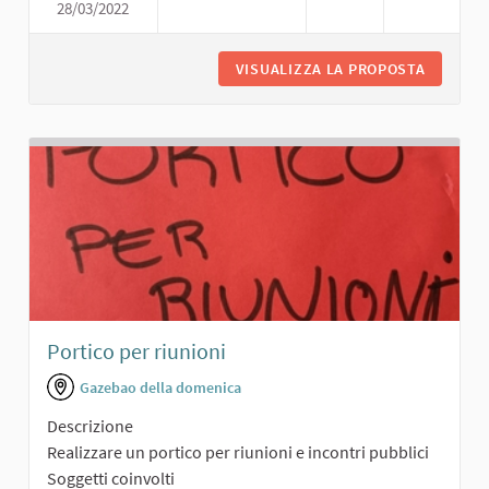
28/03/2022
SALONCINO POLIFUNZIONALE
VISUALIZZA LA PROPOSTA
SALONCI
Portico per riunioni
Gazebao della domenica
Descrizione
Realizzare un portico per riunioni e incontri pubblici
Soggetti coinvolti