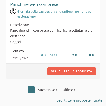
Panchine wi-fi con prese
Giornata della passeggiata di quartiere: memoria ed
esplorazione
Descrizione
Panchine wi-fi con prese per ricaricare cellulari e bici
elettriche
Soggetti...
CREATO IL
3
3 SOSTENITORI
SEGUI
0
0
28/03/2022
PANCHINE WI-FI CON PRESE
VISUALIZZA LA PROPOSTA
PANCHIN
1
Successivo ›
Ultimo »
Vedi tutte le proposte ritirate