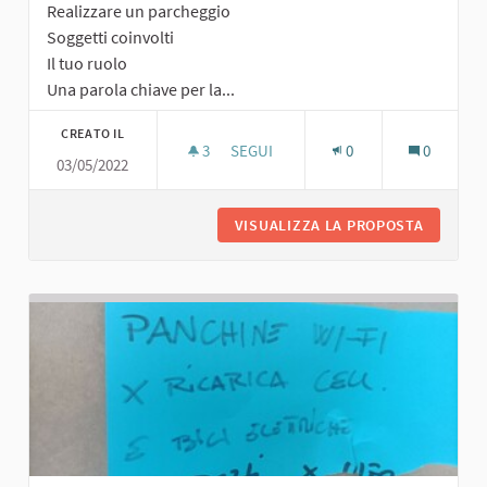
Realizzare un parcheggio
Soggetti coinvolti
Il tuo ruolo
Una parola chiave per la...
CREATO IL
3
3 SOSTENITORI
SEGUI
0
0
03/05/2022
PARCHEGGIO
VISUALIZZA LA PROPOSTA
PARCHE