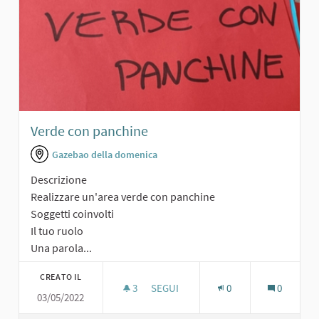
Verde con panchine
Gazebao della domenica
Descrizione
Realizzare un'area verde con panchine
Soggetti coinvolti
Il tuo ruolo
Una parola...
CREATO IL
3
3 SOSTENITORI
SEGUI
0
0
03/05/2022
VERDE CON PANCHINE