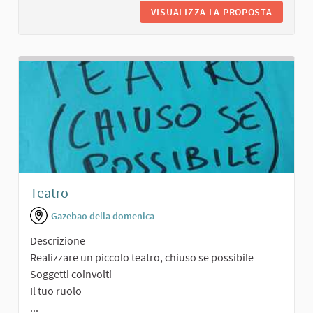
VISUALIZZA LA PROPOSTA
TEATRO,
Teatro
Gazebao della domenica
Descrizione
Realizzare un piccolo teatro, chiuso se possibile
Soggetti coinvolti
Il tuo ruolo
...