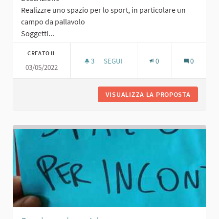
Realizzre uno spazio per lo sport, in particolare un
campo da pallavolo
Soggetti...
CREATO IL
3
3 SOSTENITORI
SEGUI
0
0
03/05/2022
SPAZIO SPORTIVO
VISUALIZZA LA PROPOSTA
SPAZIO 