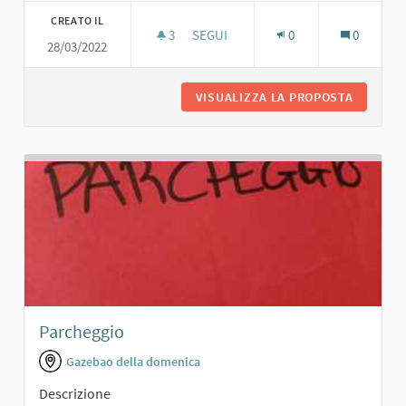
CREATO IL
3
3 SOSTENITORI
SEGUI
0
0
28/03/2022
PARCHEGGIO AUTO PER LA SCUOLA
VISUALIZZA LA PROPOSTA
PARCHEG
Parcheggio
Gazebao della domenica
Descrizione