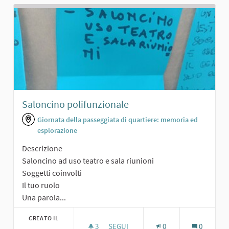
Saloncino polifunzionale
Giornata della passeggiata di quartiere: memoria ed
esplorazione
Descrizione
Saloncino ad uso teatro e sala riunioni
Soggetti coinvolti
Il tuo ruolo
Una parola...
CREATO IL
3
3 SOSTENITORI
SEGUI
0
0