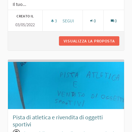
Il tuo...
CREATO IL
3
3 SOSTENITORI
SEGUI
0
0
03/05/2022
PORTICO PER RIUNIONI
VISUALIZZA LA PROPOSTA
PORTICO
Pista di atletica e rivendita di oggetti
sportivi