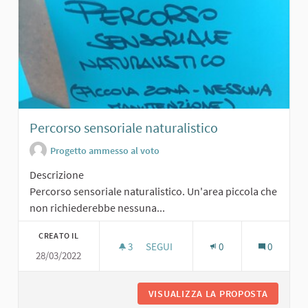
Percorso sensoriale naturalistico
Progetto ammesso al voto
Descrizione
Percorso sensoriale naturalistico. Un'area piccola che
non richiederebbe nessuna...
CREATO IL
3
3 SOSTENITORI
SEGUI
0
0
28/03/2022
PERCORSO SENSORIALE NATURALIS
VISUALIZZA LA PROPOSTA
PERCORS