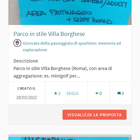
Parco in stile Villa Borghese
Giornata della passeggiata di quartiere: memoria ed
esplorazione
Descrizione
Parco in stile Villa Borghese (Roma), con area di
aggregazione: es. minigolf per...
CREATO IL
3
3 SOSTENITORI
SEGUI
0
0
28/03/2022
PARCO IN STILE VILLA BORGHESE
VISUALIZZA LA PROPOSTA
PARCO I