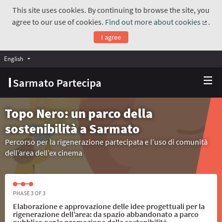
This site uses cookies. By continuing to browse the site, you
agree to our use of cookies.
Find out more about cookies
.
(Exte
I agree
English
Choose language
Scegli la lingua
Sarmato Partecipa
Topo Nero: un parco della
sostenibilità a Sarmato
Percorso per la rigenerazione partecipata e l’uso di comunità
dell’area dell’ex cinema
PHASE 3 OF 3
Elaborazione e approvazione delle idee progettuali per la
rigenerazione dell’area: da spazio abbandonato a parco
pubblico per la promozione della sostenibilità