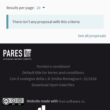
Results per page:
20
There isn't any proposal with this criteria
See all proposals
Termini e condizioni
Default title for terms-and-conditions
Con il sostegno della L.R. Emilia-Romagna n. 15/2018
Download Open Data files
Website made with
free software
.
(External link)