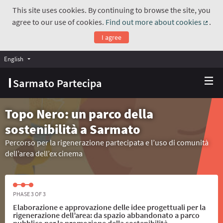
This site uses cookies. By continuing to browse the site, you
agree to our use of cookies.
Find out more about cookies
.
(Exte
I agree
English
Choose language
Scegli la lingua
Sarmato Partecipa
Topo Nero: un parco della
sostenibilità a Sarmato
Percorso per la rigenerazione partecipata e l’uso di comunità
dell’area dell’ex cinema
PHASE 3 OF 3
Elaborazione e approvazione delle idee progettuali per la
rigenerazione dell’area: da spazio abbandonato a parco
pubblico per la promozione della sostenibilità