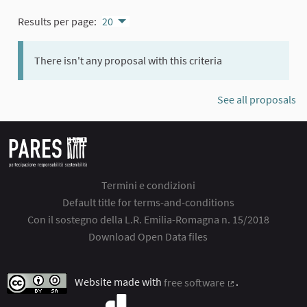
Results per page:
20
There isn't any proposal with this criteria
See all proposals
Termini e condizioni
Default title for terms-and-conditions
Con il sostegno della L.R. Emilia-Romagna n. 15/2018
Download Open Data files
Website made with
free software
.
(External link)