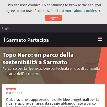
This site uses cookies. By continuing to browse the site, you
agree to our use of cookies.
Find out more about cookies
.
(Exte
I agree
English
Choose language
Scegli la lingua
Sarmato Partecipa
Topo Nero: un parco della
sostenibilità a Sarmato
Percorso per la rigenerazione partecipata e l’uso di comunità
dell’area dell’ex cinema
PHASE 3 OF 3
Elaborazione e approvazione delle idee progettuali per la
rigenerazione dell’area: da spazio abbandonato a parco
pubblico per la promozione della sostenibilità