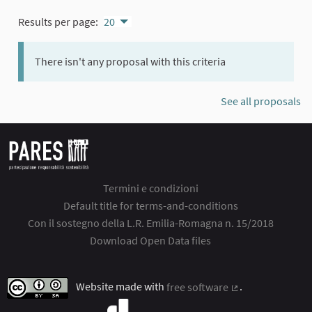
Results per page:
20
There isn't any proposal with this criteria
See all proposals
Termini e condizioni
Default title for terms-and-conditions
Con il sostegno della L.R. Emilia-Romagna n. 15/2018
Download Open Data files
Website made with
free software
.
(External link)