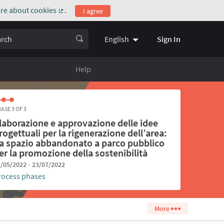
re about cookies
.
I agree
(External link)
ch
Sign In
English
Choose language
Scegli la l
Help
ASE 3 OF 3
laborazione e approvazione delle idee
rogettuali per la rigenerazione dell’area:
a spazio abbandonato a parco pubblico
er la promozione della sostenibilità
/05/2022 - 23/07/2022
rocess phases
More