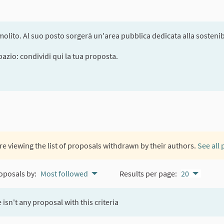
olito. Al suo posto sorgerà un'area pubblica dedicata alla sostenibi
pazio: condividi qui la tua proposta.
re viewing the list of proposals withdrawn by their authors.
See all
oposals by:
Most followed
Results per page:
20
 isn't any proposal with this criteria