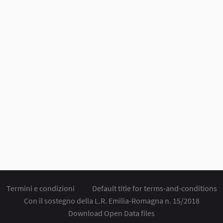
Termini e condizioni
Default title for terms-and-conditions
Con il sostegno della L.R. Emilia-Romagna n. 15/2018
Download Open Data files