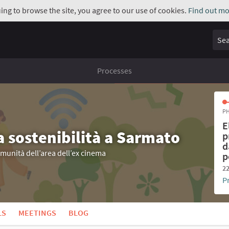
uing to browse the site, you agree to our use of cookies.
Find out mo
Sear
Processes
PH
E
a sostenibilità a Sarmato
p
d
omunità dell’area dell’ex cinema
p
22
P
LS
MEETINGS
BLOG