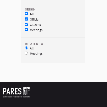
ORIGIN
All
Official
Citizens
Meetings
RELATED TO
All
Meetings