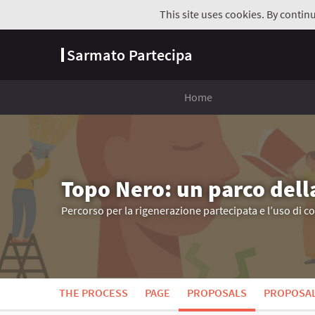
This site uses cookies. By contin
Sarmato Partecipa
Home
Topo Nero: un parco dell
Percorso per la rigenerazione partecipata e l’uso di c
THE PROCESS
PAGE
PROPOSALS
PROPOSA