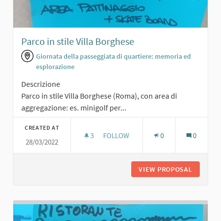
Parco in stile Villa Borghese
Giornata della passeggiata di quartiere: memoria ed
esplorazione
Descrizione
Parco in stile Villa Borghese (Roma), con area di
aggregazione: es. minigolf per...
CREATED AT
3
3 FOLLOWERS
FOLLOW
0
0
28/03/2022
PARCO IN STILE VILLA BORGHESE
VIEW PROPOSAL
PARCO I