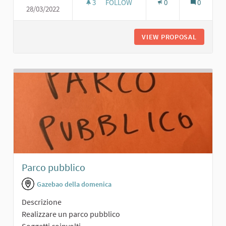
3
3 FOLLOWERS
FOLLOW
0
0
28/03/2022
PERCORSO FITNESS
VIEW PROPOSAL
PERCORS
Parco pubblico
Gazebao della domenica
Descrizione
Realizzare un parco pubblico