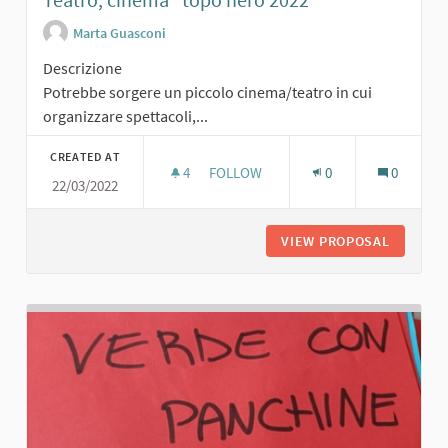
Marta Guasconi
Descrizione
Potrebbe sorgere un piccolo cinema/teatro in cui
organizzare spettacoli,...
CREATED AT
4
4 FOLLOWERS
FOLLOW
0
0
22/03/2022
TEATRO, CINEMA "TOPO NERO 2022"
VIEW PROPOSAL
TEATRO,