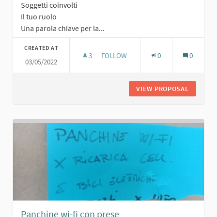
Soggetti coinvolti
Il tuo ruolo
Una parola chiave per la...
CREATED AT
3
3 FOLLOWERS
FOLLOW
0
0
03/05/2022
PARCHEGGIO
VIEW PROPOSAL
PARCHE
Panchine wi-fi con prese