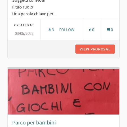
Soggetti coinvolti
Il tuo ruolo
Una parola chiave per...
CREATED AT
3
3 FOLLOWERS
FOLLOW
0
0
03/05/2022
PARCO PUBBLICO
VIEW PROPOSAL
PARCO P
Parco per bambini