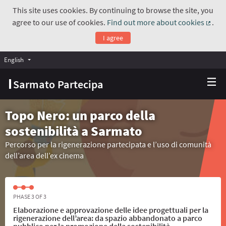
This site uses cookies. By continuing to browse the site, you
agree to our use of cookies.
Find out more about cookies
.
(Exte
I agree
English
Choose language
Scegli la lingua
Sarmato Partecipa
Topo Nero: un parco della
sostenibilità a Sarmato
Percorso per la rigenerazione partecipata e l’uso di comunità
dell’area dell’ex cinema
PHASE 3 OF 3
Elaborazione e approvazione delle idee progettuali per la
rigenerazione dell’area: da spazio abbandonato a parco
pubblico per la promozione della sostenibilità