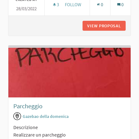
3
3 FOLLOWERS
FOLLOW
0
0
28/03/2022
PARCHEGGIO AUTO PER LA SCUOLA
VIEW PROPOSAL
PARCHEG
Parcheggio
Gazebao della domenica
Descrizione
Realizzare un parcheggio