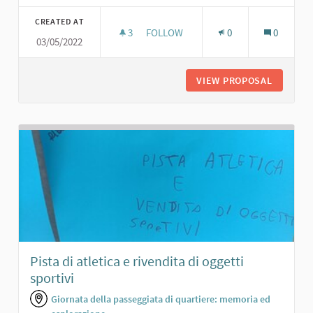
CREATED AT
3
3 FOLLOWERS
FOLLOW
0
0
03/05/2022
PORTICO PER RIUNIONI
VIEW PROPOSAL
PORTICO
Pista di atletica e rivendita di oggetti
sportivi
Giornata della passeggiata di quartiere: memoria ed