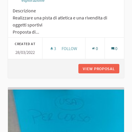
esplorazione
Descrizione
Realizzare una pista di atletica e una rivendita di
oggetti sportivi
Proposta di...
CREATED AT
3
3 FOLLOWERS
FOLLOW
0
0
28/03/2022
PISTA DI ATLETICA E RIVENDITA DI O
VIEW PROPOSAL
PISTA D