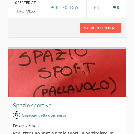
CREATED AT
3
3 FOLLOWERS
FOLLOW
0
0
03/05/2022
TEATRO
VIEW PROPOSAL
TEATRO
Spazio sportivo
Gazebao della domenica
Descrizione
Realizzre uno spazio per lo sport, in particolare un