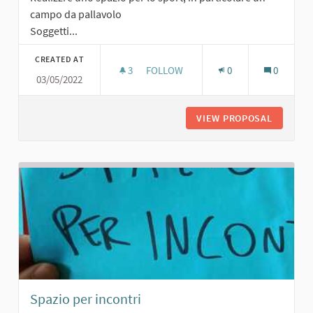
campo da pallavolo
Soggetti...
CREATED AT
3
3 FOLLOWERS
FOLLOW
0
0
03/05/2022
SPAZIO SPORTIVO
VIEW PROPOSAL
SPAZIO 
Spazio per incontri