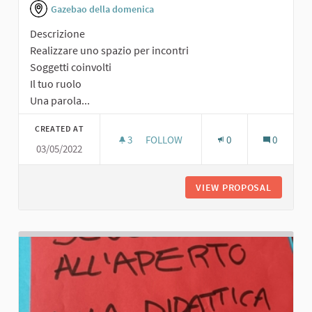
Gazebao della domenica
Descrizione
Realizzare uno spazio per incontri
Soggetti coinvolti
Il tuo ruolo
Una parola...
CREATED AT
3
3 FOLLOWERS
FOLLOW
0
0
03/05/2022
SPAZIO PER INCONTRI
VIEW PROPOSAL
SPAZIO 