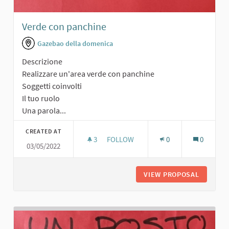
Verde con panchine
Gazebao della domenica
Descrizione
Realizzare un'area verde con panchine
Soggetti coinvolti
Il tuo ruolo
Una parola...
CREATED AT
3
3 FOLLOWERS
FOLLOW
0
0
03/05/2022
VERDE CON PANCHINE
VIEW PROPOSAL
VERDE C