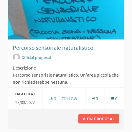
Percorso sensoriale naturalistico
Official proposal
Descrizione
Percorso sensoriale naturalistico. Un'area piccola che
non richiederebbe nessuna...
CREATED AT
3
3 FOLLOWERS
FOLLOW
0
0
28/03/2022
PERCORSO SENSORIALE NATURALIS
VIEW PROPOSAL
PERCORS