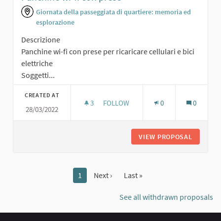
Giornata della passeggiata di quartiere: memoria ed
esplorazione
Descrizione
Panchine wi-fi con prese per ricaricare cellulari e bici
elettriche
Soggetti...
CREATED AT
3
3 FOLLOWERS
FOLLOW
0
0
28/03/2022
PANCHINE WI-FI CON PRESE
VIEW PROPOSAL
PANCHIN
1
Next ›
Last »
See all withdrawn proposals