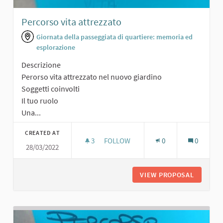
Percorso vita attrezzato
Giornata della passeggiata di quartiere: memoria ed
esplorazione
Descrizione
Perorso vita attrezzato nel nuovo giardino
Soggetti coinvolti
Il tuo ruolo
Una...
CREATED AT
3
3 FOLLOWERS
FOLLOW
0
0
28/03/2022
PERCORSO VITA ATTREZZATO
VIEW PROPOSAL
PERCORS