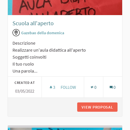
Scuola all'aperto
Gazebao della domenica
Descrizione
Realizzare un'aula didattica all'aperto
Soggetti coinvolti
Il tuo ruolo
Una parola...
CREATED AT
3
3 FOLLOWERS
FOLLOW
0
0
03/05/2022
SCUOLA ALL'APERTO
VIEW PROPOSAL
SCUOLA 