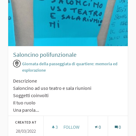
Saloncino polifunzionale
Giornata della passeggiata di quartiere: memoria ed
esplorazione
Descrizione
Saloncino ad uso teatro e sala riunioni
Soggetti coinvolti
Il tuo ruolo
Una parola...
CREATED AT
3
3 FOLLOWERS
FOLLOW
0
0
28/03/2022
SALONCINO POLIFUNZIONALE