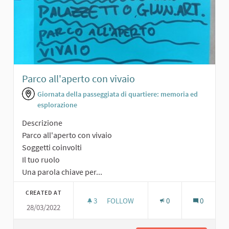
Parco all'aperto con vivaio
Giornata della passeggiata di quartiere: memoria ed
esplorazione
Descrizione
Parco all'aperto con vivaio
Soggetti coinvolti
Il tuo ruolo
Una parola chiave per...
CREATED AT
3
3 FOLLOWERS
FOLLOW
0
0
28/03/2022
PARCO ALL'APERTO CON VIVAIO