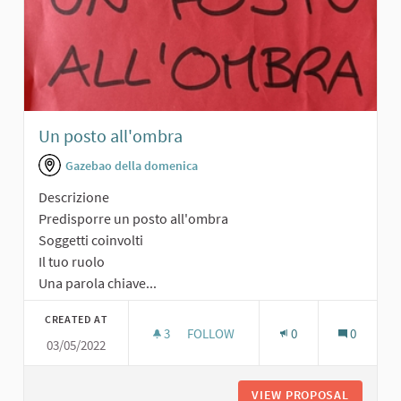
Un posto all'ombra
Gazebao della domenica
Descrizione
Predisporre un posto all'ombra
Soggetti coinvolti
Il tuo ruolo
Una parola chiave...
CREATED AT
3
3 FOLLOWERS
FOLLOW
0
0
03/05/2022
UN POSTO ALL'OMBRA
VIEW PROPOSAL
UN POST