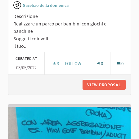
Gazebao della domenica
Descrizione
Realizzare un parco per bambini con giochi e
panchine
Soggetti coinvolti
Il tuo...
CREATED AT
3
3 FOLLOWERS
FOLLOW
0
0
03/05/2022
PARCO PER BAMBINI
VIEW PROPOSAL
PARCO P