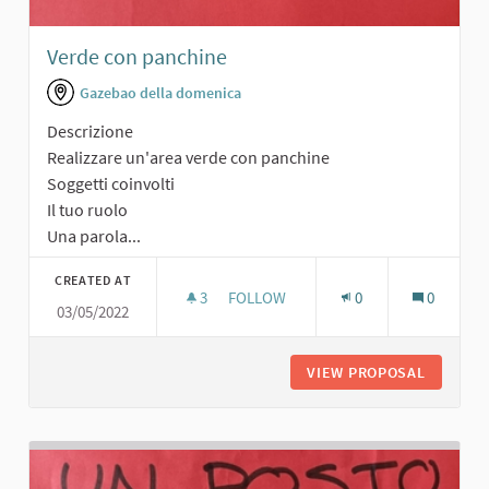
Verde con panchine
Gazebao della domenica
Descrizione
Realizzare un'area verde con panchine
Soggetti coinvolti
Il tuo ruolo
Una parola...
CREATED AT
3
3 FOLLOWERS
FOLLOW
0
0
03/05/2022
VERDE CON PANCHINE
VIEW PROPOSAL
VERDE C