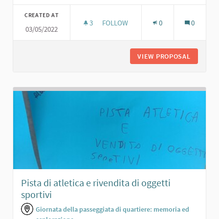
CREATED AT
3
3 FOLLOWERS
FOLLOW
0
0
03/05/2022
PORTICO PER RIUNIONI
VIEW PROPOSAL
PORTICO
Pista di atletica e rivendita di oggetti
sportivi
Giornata della passeggiata di quartiere: memoria ed