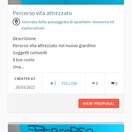
Percorso vita attrezzato
Giornata della passeggiata di quartiere: memoria ed
esplorazione
Descrizione
Perorso vita attrezzato nel nuovo giardino
Soggetti coinvolti
Il tuo ruolo
Una...
CREATED AT
3
3 FOLLOWERS
FOLLOW
0
0
28/03/2022
PERCORSO VITA ATTREZZATO
VIEW PROPOSAL
PERCORS