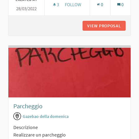
3
3 FOLLOWERS
FOLLOW
0
0
28/03/2022
PARCHEGGIO AUTO PER LA SCUOLA
VIEW PROPOSAL
PARCHEG
Parcheggio
Gazebao della domenica
Descrizione
Realizzare un parcheggio