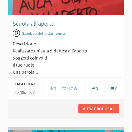
Scuola all'aperto
Gazebao della domenica
Descrizione
Realizzare un'aula didattica all'aperto
Soggetti coinvolti
Il tuo ruolo
Una parola...
CREATED AT
3
3 FOLLOWERS
FOLLOW
0
0
03/05/2022
SCUOLA ALL'APERTO
VIEW PROPOSAL
SCUOLA 