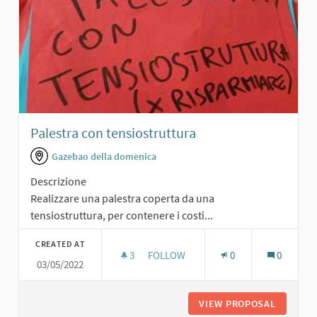
Palestra con tensiostruttura
Gazebao della domenica
Descrizione
Realizzare una palestra coperta da una
tensiostruttura, per contenere i costi...
CREATED AT
3
3 FOLLOWERS
FOLLOW
0
0
03/05/2022
PALESTRA CON TENSIOSTRUTTURA
VIEW PROPOSAL
PALEST