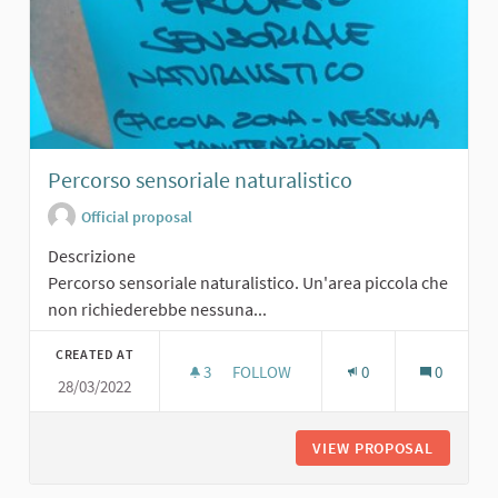
Percorso sensoriale naturalistico
Official proposal
Descrizione
Percorso sensoriale naturalistico. Un'area piccola che
non richiederebbe nessuna...
CREATED AT
3
3 FOLLOWERS
FOLLOW
0
0
28/03/2022
PERCORSO SENSORIALE NATURALIS
VIEW PROPOSAL
PERCORS