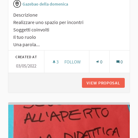
Gazebao della domenica
Descrizione
Realizzare uno spazio per incontri
Soggetti coinvolti
Il tuo ruolo
Una parola...
CREATED AT
3
3 FOLLOWERS
FOLLOW
0
0
03/05/2022
SPAZIO PER INCONTRI
VIEW PROPOSAL
SPAZIO 