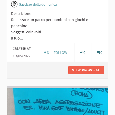
Gazebao della domenica
Descrizione
Realizzare un parco per bambini con giochi e
panchine
Soggetti coinvolti
Il tuo...
CREATED AT
3
3 FOLLOWERS
FOLLOW
0
0
03/05/2022
PARCO PER BAMBINI
VIEW PROPOSAL
PARCO P