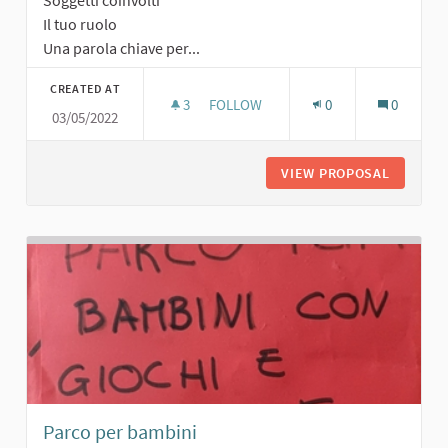
Soggetti coinvolti
Il tuo ruolo
Una parola chiave per...
CREATED AT
3
3 FOLLOWERS
FOLLOW
0
0
03/05/2022
PARCO PUBBLICO
VIEW PROPOSAL
PARCO P
Parco per bambini