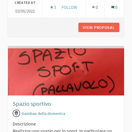
CREATED AT
3
3 FOLLOWERS
FOLLOW
0
0
03/05/2022
TEATRO
VIEW PROPOSAL
TEATRO
Spazio sportivo
Gazebao della domenica
Descrizione
Realizzre uno spazio per lo sport, in particolare un