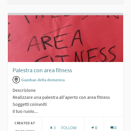
Palestra con area fitness
Gazebao della domenica
Descrizione
Realizzare una palestra all'aperto con area fitness
Soggetti coinvolti
Il tuo ruolo...
CREATED AT
3
3 FOLLOWERS
FOLLOW
0
0