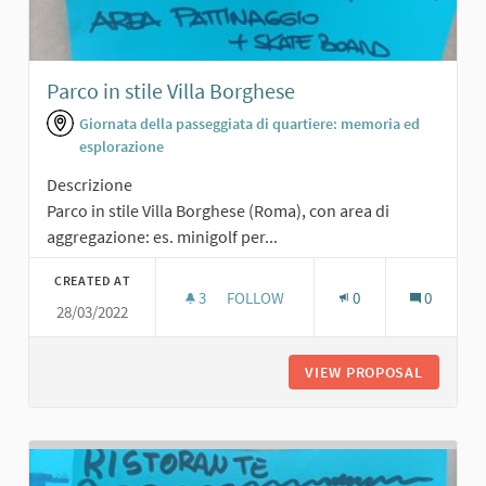
Parco in stile Villa Borghese
Giornata della passeggiata di quartiere: memoria ed
esplorazione
Descrizione
Parco in stile Villa Borghese (Roma), con area di
aggregazione: es. minigolf per...
CREATED AT
3
3 FOLLOWERS
FOLLOW
0
0
28/03/2022
PARCO IN STILE VILLA BORGHESE
VIEW PROPOSAL
PARCO I