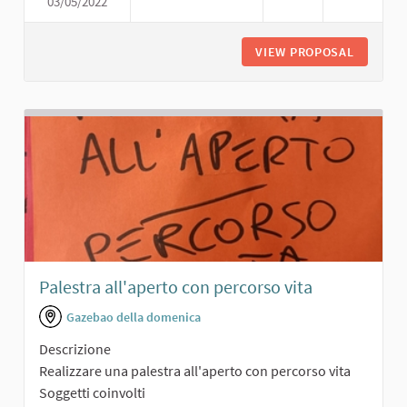
03/05/2022
PALESTRA CON AREA FITNESS
VIEW PROPOSAL
PALESTR
Palestra all'aperto con percorso vita
Gazebao della domenica
Descrizione
Realizzare una palestra all'aperto con percorso vita
Soggetti coinvolti