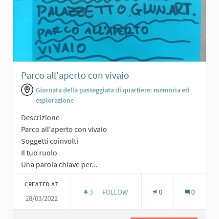
Parco all'aperto con vivaio
Giornata della passeggiata di quartiere: memoria ed
esplorazione
Descrizione
Parco all'aperto con vivaio
Soggetti coinvolti
Il tuo ruolo
Una parola chiave per...
CREATED AT
3
3 FOLLOWERS
FOLLOW
0
0
28/03/2022
PARCO ALL'APERTO CON VIVAIO