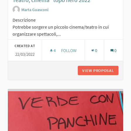
Marta Guasconi
Descrizione
Potrebbe sorgere un piccolo cinema/teatro in cui
organizzare spettacoli,...
CREATED AT
4
4 FOLLOWERS
FOLLOW
0
0
22/03/2022
TEATRO, CINEMA "TOPO NERO 2022"
VIEW PROPOSAL
TEATRO,