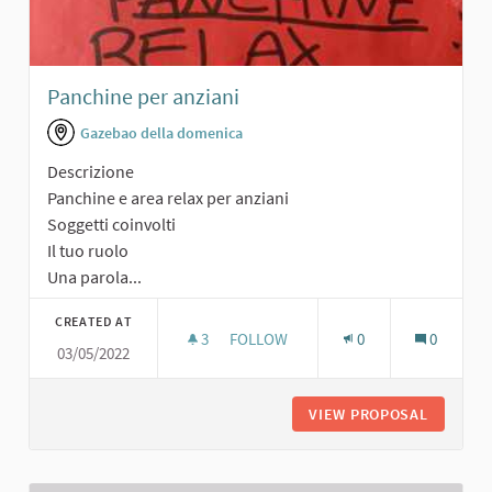
Panchine per anziani
Gazebao della domenica
Descrizione
Panchine e area relax per anziani
Soggetti coinvolti
Il tuo ruolo
Una parola...
CREATED AT
3
3 FOLLOWERS
FOLLOW
0
0
03/05/2022
PANCHINE PER ANZIANI
VIEW PROPOSAL
PANCHIN