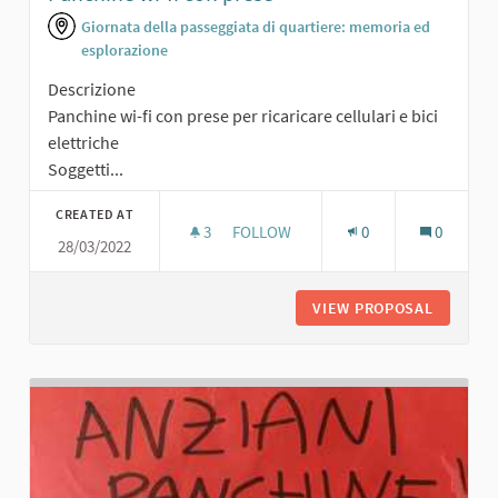
Giornata della passeggiata di quartiere: memoria ed
esplorazione
Descrizione
Panchine wi-fi con prese per ricaricare cellulari e bici
elettriche
Soggetti...
CREATED AT
3
3 FOLLOWERS
FOLLOW
0
0
28/03/2022
PANCHINE WI-FI CON PRESE
VIEW PROPOSAL
PANCHIN