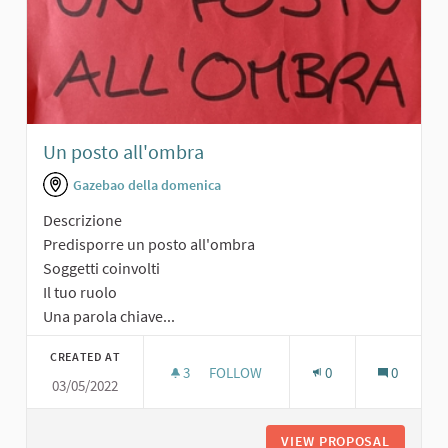
Un posto all'ombra
Gazebao della domenica
Descrizione
Predisporre un posto all'ombra
Soggetti coinvolti
Il tuo ruolo
Una parola chiave...
CREATED AT
3
3 FOLLOWERS
FOLLOW
0
0
03/05/2022
UN POSTO ALL'OMBRA
VIEW PROPOSAL
UN POST