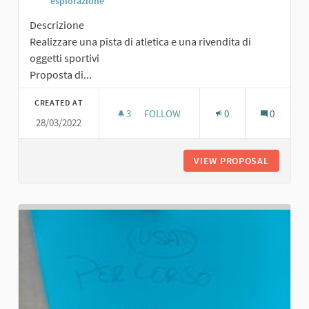
esplorazione
Descrizione
Realizzare una pista di atletica e una rivendita di
oggetti sportivi
Proposta di...
CREATED AT
3
3 FOLLOWERS
FOLLOW
0
0
28/03/2022
PISTA DI ATLETICA E RIVENDITA DI O
VIEW PROPOSAL
PISTA D