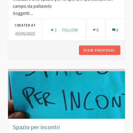
campo da pallavolo
Soggetti...
CREATED AT
3
3 FOLLOWERS
FOLLOW
0
0
03/05/2022
SPAZIO SPORTIVO
VIEW PROPOSAL
SPAZIO 
Spazio per incontri