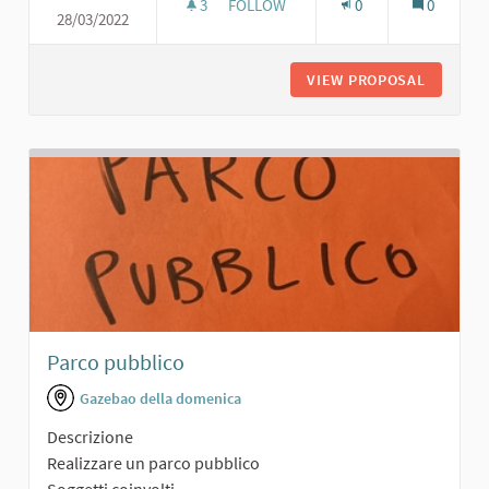
3
3 FOLLOWERS
FOLLOW
0
0
28/03/2022
PERCORSO FITNESS
VIEW PROPOSAL
PERCORS
Parco pubblico
Gazebao della domenica
Descrizione
Realizzare un parco pubblico