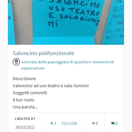
Saloncino polifunzionale
Giornata della passeggiata di quartiere: memoria ed
esplorazione
Descrizione
Saloncino ad uso teatro e sala riunioni
Soggetti coinvolti
Il tuo ruolo
Una parola...
CREATED AT
3
3 FOLLOWERS
FOLLOW
0
0
28/03/2022
SALONCINO POLIFUNZIONALE