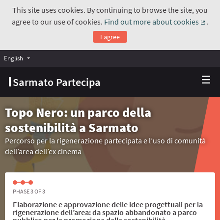
This site uses cookies. By continuing to browse the site, you
agree to our use of cookies.
Find out more about cookies
.
(Exte
I agree
English
Choose language
Scegli la lingua
Sarmato Partecipa
Topo Nero: un parco della
sostenibilità a Sarmato
Percorso per la rigenerazione partecipata e l’uso di comunità
dell’area dell’ex cinema
PHASE 3 OF 3
Elaborazione e approvazione delle idee progettuali per la
rigenerazione dell’area: da spazio abbandonato a parco
pubblico per la promozione della sostenibilità