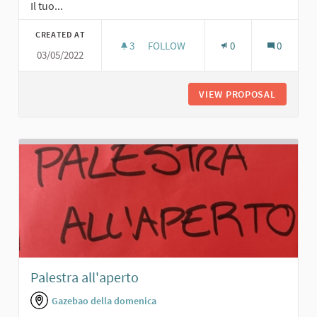
Il tuo...
CREATED AT
3
3 FOLLOWERS
FOLLOW
0
0
03/05/2022
PALESTRA ALL'APERTO CON PERCOR
VIEW PROPOSAL
PALESTR
Palestra all'aperto
Gazebao della domenica