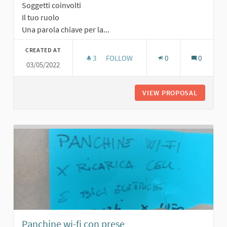
Soggetti coinvolti
Il tuo ruolo
Una parola chiave per la...
CREATED AT
3
3 FOLLOWERS
FOLLOW
0
0
03/05/2022
PARCHEGGIO
VIEW PROPOSAL
PARCHE
Panchine wi-fi con prese