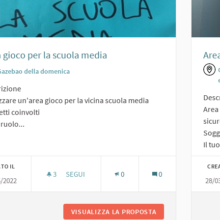
 gioco per la scuola media
Area
Gazebao della domenica
izione
Desc
zzare un'area gioco per la vicina scuola media
Area 
tti coinvolti
sicu
 ruolo...
Sogge
Il tuo
TO IL
CRE
3
3 SOSTENITORI
SEGUI
0
0
5/2022
28/0
AREA GIOCO PER LA SCUOLA MEDIA
VISUALIZZA LA PROPOSTA
AREA GIOCO PER L