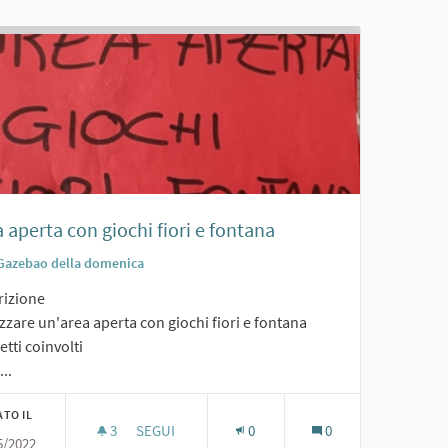
 aperta con giochi fiori e fontana
Gazebao della domenica
rizione
zzare un'area aperta con giochi fiori e fontana
tti coinvolti
...
ATO IL
3
3 SOSTENITORI
SEGUI
0
0
5/2022
AREA APERTA CON GIOCHI FIORI E FONTANA