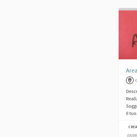
Area
Descr
Reali
Sogge
Il tuo.
CREA
03/0