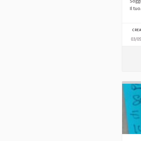
Sogge
Il tuo.
CREA
03/0