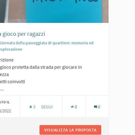
 gioco per ragazzi
Giornata della passeggiata di quartiere: memoria ed
esplorazione
rizione
gioco protetta dalla strada per giocare in
rezza
tti coinvolti
...
ATO IL
3
3 SOSTENITORI
SEGUI
0
0
3/2022
AREA GIOCO PER RAGAZZI
A SCUOLA MEDIA
VISUALIZZA LA PROPOSTA
AREA GIOCO PER R