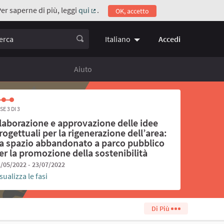
Per saperne di più, leggi
qui
.
OK, accetto
(Collegamento esterno)
ca
Accedi
Italiano
Choose language
Scegli la 
Aiuto
SE 3 DI 3
laborazione e approvazione delle idee
rogettuali per la rigenerazione dell’area:
a spazio abbandonato a parco pubblico
er la promozione della sostenibilità
/05/2022 - 23/07/2022
sualizza le fasi
Di Più