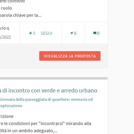
tti coinvolti
o ruolo
arola chiave per la...
ATO IL
3
3 SOSTENITORI
SEGUI
0
0
5/2022
AREA CAMPER
PER CINEMA ALL'APERTO
VISUALIZZA LA PROPOSTA
AREA CAMPER
a di incontro con verde e arredo urbano
Giornata della passeggiata di quartiere: memoria ed
esplorazione
rizione
e le condizioni per "incontrarsi" mirando alla
lità in un ambito adeguato,...