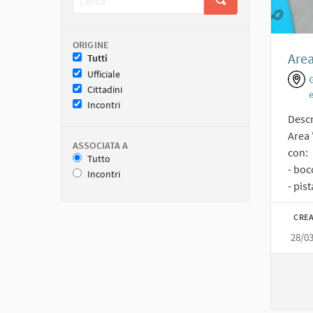
ORIGINE
Area
Tutti
Ufficiale
Cittadini
Incontri
Descr
Area 
ASSOCIATA A
con:
Tutto
- boc
Incontri
- pist
CREA
28/0