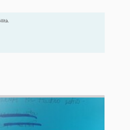
lità.