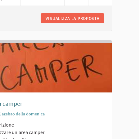
PER BAMBINI
VISUALIZZA LA PROPOSTA
AREA APERTA CON 
a camper
Gazebao della domenica
rizione
izzare un'area camper