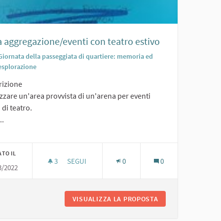
a aggregazione/eventi con teatro estivo
Giornata della passeggiata di quartiere: memoria ed
esplorazione
rizione
zzare un'area provvista di un'arena per eventi
i di teatro.
..
ATO IL
3
3 SOSTENITORI
SEGUI
0
0
3/2022
AREA AGGREGAZIONE/EVENTI CON TEATRO ESTI
PASSATO"
VISUALIZZA LA PROPOSTA
AREA AGGREGAZIO