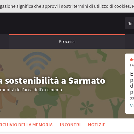
gazione significa che approvi i nostri termini di utilizzo di cookies. 
Ricer
Processi
FA
E
a sostenibilità a Sarmato
p
d
omunità dell’area dell’ex cinema
p
22
Vi
RCHIVIO DELLA MEMORIA
INCONTRI
NOTIZIE