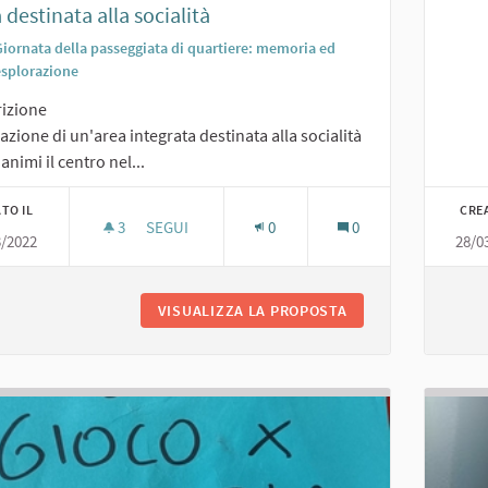
 destinata alla socialità
Giornata della passeggiata di quartiere: memoria ed
esplorazione
izione
zione di un'area integrata destinata alla socialità
ianimi il centro nel...
TO IL
CRE
3
3 SOSTENITORI
SEGUI
0
0
3/2022
28/0
AREA DESTINATA ALLA SOCIALITÀ
VISUALIZZA LA PROPOSTA
AREA DESTINATA A