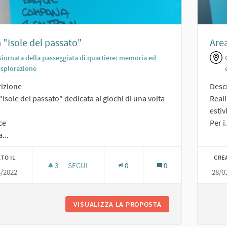
 "Isole del passato"
Are
Giornata della passeggiata di quartiere: memoria ed
esplorazione
izione
Desc
"Isole del passato" dedicata ai giochi di una volta
Reali
estiv
ce
Per i.
a...
TO IL
CRE
3
3 SOSTENITORI
SEGUI
0
0
3/2022
28/0
AREA "ISOLE DEL PASSATO"
VISUALIZZA LA PROPOSTA
AREA "ISOLE DEL 