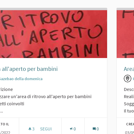
 all'aperto per bambini
Area
Gazebao della domenica
izione
Desc
zzare un'area di ritrovo all'aperto per bambini
Reali
tti coinvolti
Sogge
..
Il tuo
TO IL
CRE
3
3 SOSTENITORI
SEGUI
0
0
5/2022
03/0
AREA ALL'APERTO PER BAMBINI