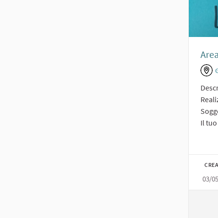
Area
Descr
Reali
Sogge
Il tuo
CREA
03/0