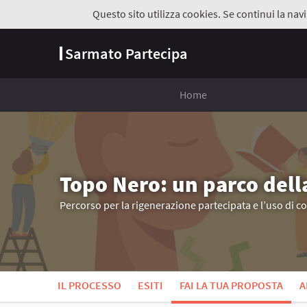
Questo sito utilizza cookies. Se continui la navi
Sarmato Partecipa
Home
Topo Nero: un parco dell
Percorso per la rigenerazione partecipata e l’uso di c
IL PROCESSO
ESITI
FAI LA TUA PROPOSTA
A