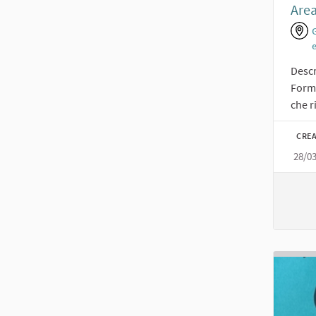
Area
Descr
Forma
che r
CREA
28/0