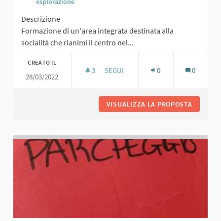
esplorazione
Descrizione
Formazione di un'area integrata destinata alla
socialità che rianimi il centro nel...
CREATO IL
3
3 SOSTENITORI
SEGUI
0
0
28/03/2022
AREA DESTINATA ALLA SOCIALITÀ
VISUALIZZA LA PROPOSTA
AREA DE