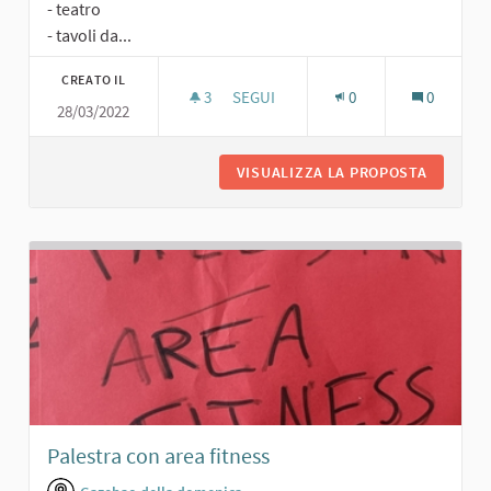
- teatro
- tavoli da...
CREATO IL
3
3 SOSTENITORI
SEGUI
0
0
28/03/2022
ARENA MULTIFUNZIONALE
VISUALIZZA LA PROPOSTA
ARENA M
Palestra con area fitness