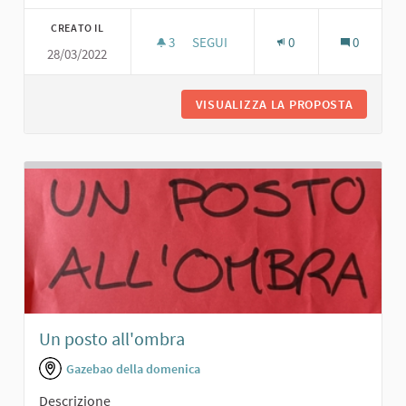
CREATO IL
3
3 SOSTENITORI
SEGUI
0
0
28/03/2022
AREA "ISOLE DEL PASSATO"
VISUALIZZA LA PROPOSTA
AREA "I
Un posto all'ombra
Gazebao della domenica
Descrizione