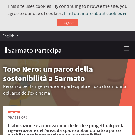
This site uses cookies. By continuing to browse the site, you
agree to our use of cookies.
Find out more about cookies
.
(Exte
I agree
English
Choose language
Scegli la lingua
Sarmato Partecipa
Topo Nero: un parco della
sostenibilità a Sarmato
Percorso per la rigenerazione partecipata e l’uso di comunità
dell’area dell’ex cinema
PHASE 3 OF 3
Elaborazione e approvazione delle idee progettuali per la
rigenerazione dell’area: da spazio abbandonato a parco
pubblico per la promozione della sostenibilità