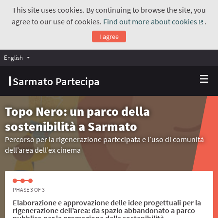
This site uses cookies. By continuing to browse the site, you
agree to our use of cookies.
Find out more about cookies
.
(Exte
I agree
English
Choose language
Scegli la lingua
Sarmato Partecipa
Topo Nero: un parco della
sostenibilità a Sarmato
Percorso per la rigenerazione partecipata e l’uso di comunità
dell’area dell’ex cinema
PHASE 3 OF 3
Elaborazione e approvazione delle idee progettuali per la
rigenerazione dell’area: da spazio abbandonato a parco
pubblico per la promozione della sostenibilità