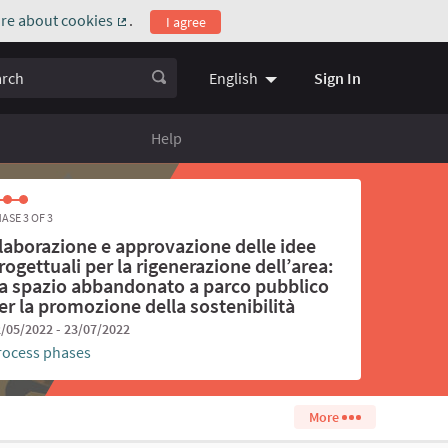
re about cookies
.
I agree
(External link)
ch
Sign In
English
Choose language
Scegli la l
Help
ASE 3 OF 3
laborazione e approvazione delle idee
rogettuali per la rigenerazione dell’area:
a spazio abbandonato a parco pubblico
er la promozione della sostenibilità
/05/2022 - 23/07/2022
rocess phases
More