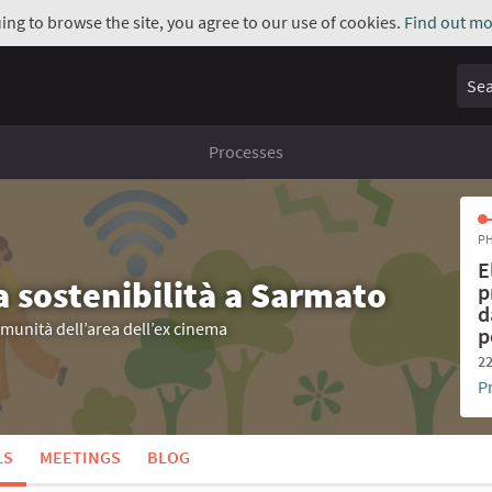
uing to browse the site, you agree to our use of cookies.
Find out mo
Sear
Processes
PH
E
a sostenibilità a Sarmato
p
d
omunità dell’area dell’ex cinema
p
22
P
LS
MEETINGS
BLOG