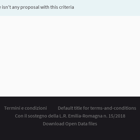
 isn't any proposal with this criteria
Termini e condizioni
Default title for terms-and-conditions
Con il sostegno della L.R. Emilia-Romagna n. 15/2018
Download Open Data files