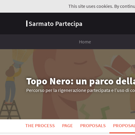
This site uses cookies. By contin
Sarmato Partecipa
Home
Topo Nero: un parco dell
Percorso per la rigenerazione partecipata e l’uso di c
THE PROCESS
PAGE
PROPOSALS
PROPOSA