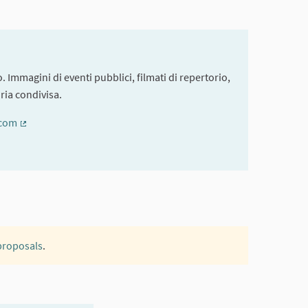
. Immagini di eventi pubblici, filmati di repertorio,
ria condivisa.
.com
(External link)
 proposals
.