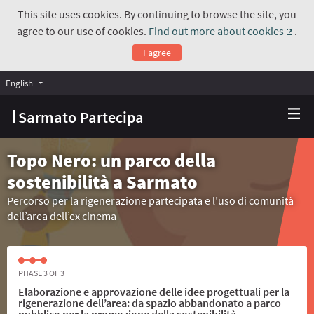
This site uses cookies. By continuing to browse the site, you
agree to our use of cookies.
Find out more about cookies
.
(Exte
I agree
English
Choose language
Scegli la lingua
Sarmato Partecipa
Topo Nero: un parco della
sostenibilità a Sarmato
Percorso per la rigenerazione partecipata e l’uso di comunità
dell’area dell’ex cinema
PHASE 3 OF 3
Elaborazione e approvazione delle idee progettuali per la
rigenerazione dell’area: da spazio abbandonato a parco
pubblico per la promozione della sostenibilità