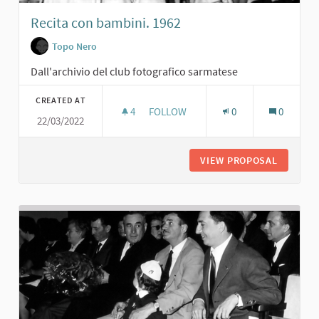
Recita con bambini. 1962
Topo Nero
Dall'archivio del club fotografico sarmatese
CREATED AT
4
4 FOLLOWERS
FOLLOW
0
0
22/03/2022
RECITA CON BAMBINI. 1962
VIEW PROPOSAL
RECITA 