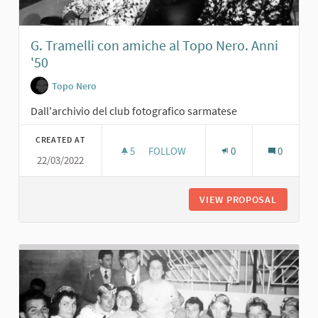
G. Tramelli con amiche al Topo Nero. Anni
'50
Topo Nero
Dall'archivio del club fotografico sarmatese
CREATED AT
5
5 FOLLOWERS
FOLLOW
0
0
22/03/2022
G. TRAMELLI CON AMICHE AL TOPO N
VIEW PROPOSAL
G. TRAM