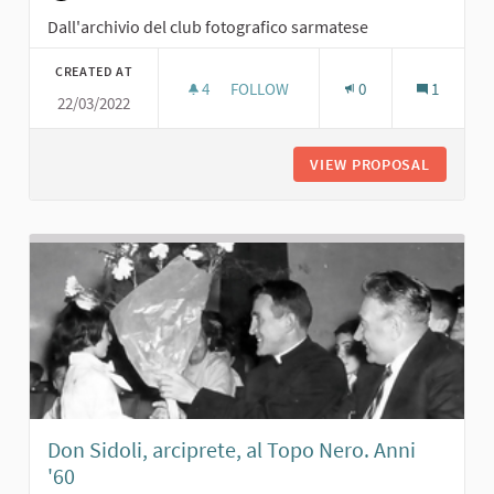
Dall'archivio del club fotografico sarmatese
CREATED AT
4
4 FOLLOWERS
FOLLOW
0
1
22/03/2022
RECITA AL TOPO NERO DI SCOLARESC
VIEW PROPOSAL
RECITA 
Don Sidoli, arciprete, al Topo Nero. Anni
'60