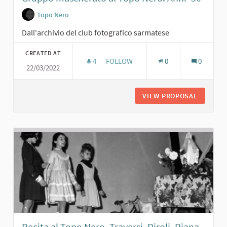
Topo Nero
Dall'archivio del club fotografico sarmatese
CREATED AT
4
4 FOLLOWERS
FOLLOW
0
0
22/03/2022
GRUPPO MASCHERATO AL TOPO NERO
VIEW PROPOSAL
GRUPPO 
Recita al Topo Nero. Traversi, Piroli, Piana.