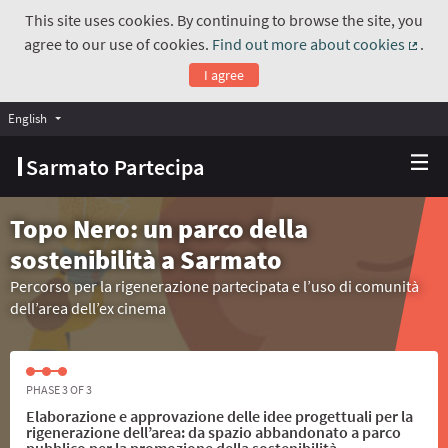
This site uses cookies. By continuing to browse the site, you
agree to our use of cookies.
Find out more about cookies
.
(Exte
I agree
English
Choose language
Scegli la lingua
Sarmato Partecipa
Topo Nero: un parco della
sostenibilità a Sarmato
Percorso per la rigenerazione partecipata e l’uso di comunità
dell’area dell’ex cinema
PHASE 3 OF 3
Elaborazione e approvazione delle idee progettuali per la
rigenerazione dell’area: da spazio abbandonato a parco
pubblico per la promozione della sostenibilità