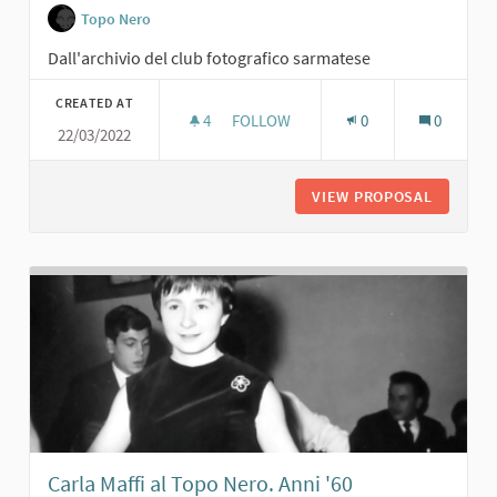
Topo Nero
Dall'archivio del club fotografico sarmatese
CREATED AT
4
4 FOLLOWERS
FOLLOW
0
0
22/03/2022
DON SIDOLI, ARCIPRETE, AL TOPO NE
VIEW PROPOSAL
DON SID
Carla Maffi al Topo Nero. Anni '60