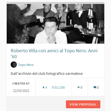
Roberto Villa con amici al Topo Nero. Anni
'60
Topo Nero
Dall'archivio del club fotografico sarmatese
CREATED AT
4
4 FOLLOWERS
FOLLOW
0
0
22/03/2022
ROBERTO VILLA CON AMICI AL TOPO 
VIEW PROPOSAL
ROBERTO