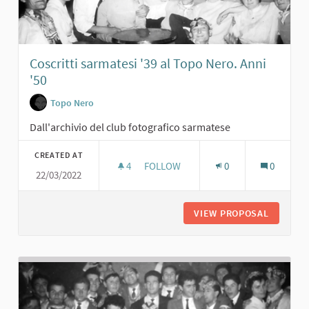
Coscritti sarmatesi '39 al Topo Nero. Anni
'50
Topo Nero
Dall'archivio del club fotografico sarmatese
CREATED AT
4
4 FOLLOWERS
FOLLOW
0
0
22/03/2022
COSCRITTI SARMATESI '39 AL TOPO N
VIEW PROPOSAL
COSCRIT