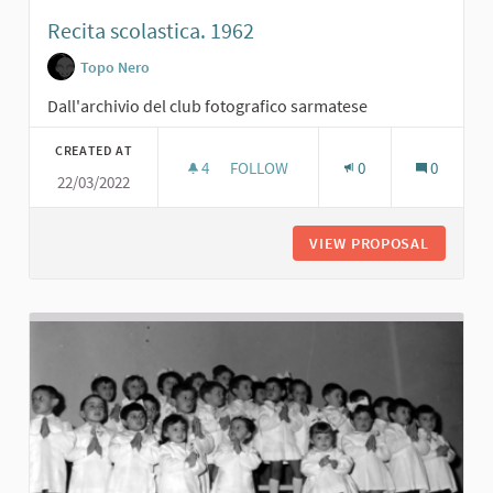
Recita scolastica. 1962
Topo Nero
Dall'archivio del club fotografico sarmatese
CREATED AT
4
4 FOLLOWERS
FOLLOW
0
0
22/03/2022
RECITA SCOLASTICA. 1962
VIEW PROPOSAL
RECITA 