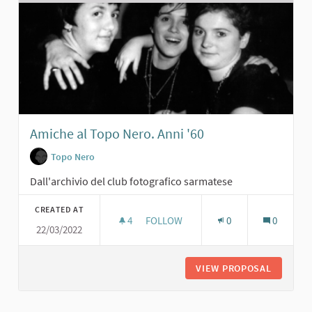
Amiche al Topo Nero. Anni '60
Topo Nero
Dall'archivio del club fotografico sarmatese
CREATED AT
4
4 FOLLOWERS
FOLLOW
0
0
22/03/2022
AMICHE AL TOPO NERO. ANNI '60
VIEW PROPOSAL
AMICHE 