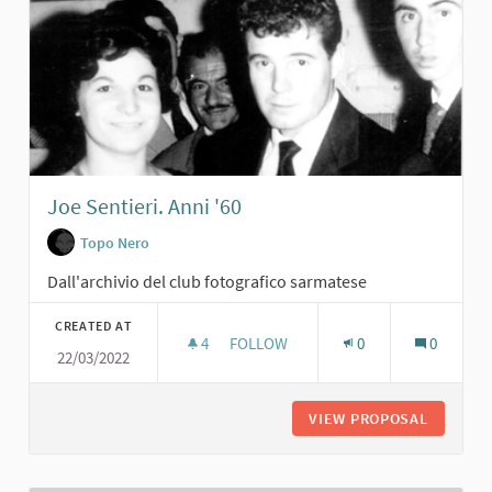
Joe Sentieri. Anni '60
Topo Nero
Dall'archivio del club fotografico sarmatese
CREATED AT
4
4 FOLLOWERS
FOLLOW
0
0
22/03/2022
JOE SENTIERI. ANNI '60
VIEW PROPOSAL
JOE SENT