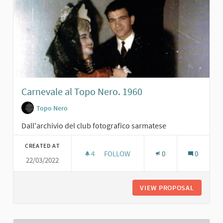
Carnevale al Topo Nero. 1960
Topo Nero
Dall'archivio del club fotografico sarmatese
CREATED AT
4
4 FOLLOWERS
FOLLOW
0
0
22/03/2022
CARNEVALE AL TOPO NERO. 1960
VIEW PROPOSAL
CARNEVA