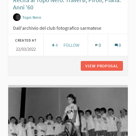
Anni '60
Topo Nero
Dall'archivio del club fotografico sarmatese
CREATED AT
4
4 FOLLOWERS
FOLLOW
0
0
22/03/2022
RECITA AL TOPO NERO. TRAVERSI, PI
VIEW PROPOSAL
RECITA A