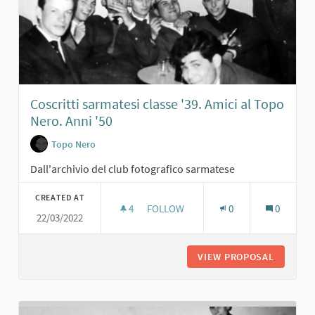
Coscritti sarmatesi classe '39. Amici al Topo
Nero. Anni '50
Topo Nero
Dall'archivio del club fotografico sarmatese
CREATED AT
4
4 FOLLOWERS
FOLLOW
0
0
22/03/2022
COSCRITTI SARMATESI CLASSE '39. A
VIEW PROPOSAL
COSCRIT