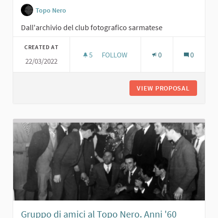
Topo Nero
Dall'archivio del club fotografico sarmatese
CREATED AT
5
5 FOLLOWERS
FOLLOW
0
0
22/03/2022
CARLA MAFFI AL TOPO NERO. ANNI '
VIEW PROPOSAL
CARLA M
Gruppo di amici al Topo Nero. Anni '60