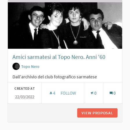
Amici sarmatesi al Topo Nero. Anni '60
Topo Nero
Dall'archivio del club fotografico sarmatese
CREATED AT
4
4 FOLLOWERS
FOLLOW
0
0
22/03/2022
AMICI SARMATESI AL TOPO NERO. AN
VIEW PROPOSAL
AMICI S