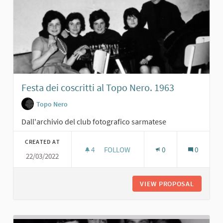
Festa dei coscritti al Topo Nero. 1963
Topo Nero
Dall'archivio del club fotografico sarmatese
CREATED AT
4
4 FOLLOWERS
FOLLOW
0
0
22/03/2022
FESTA DEI COSCRITTI AL TOPO NERO
VIEW PROPOSAL
FESTA D