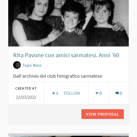
Rita Pavone con amici sarmatesi. Anni '60
Topo Nero
Dall'archivio del club fotografico sarmatese
CREATED AT
4
4 FOLLOWERS
FOLLOW
0
0
22/03/2022
RITA PAVONE CON AMICI SARMATESI.
VIEW PROPOSAL
RITA PA