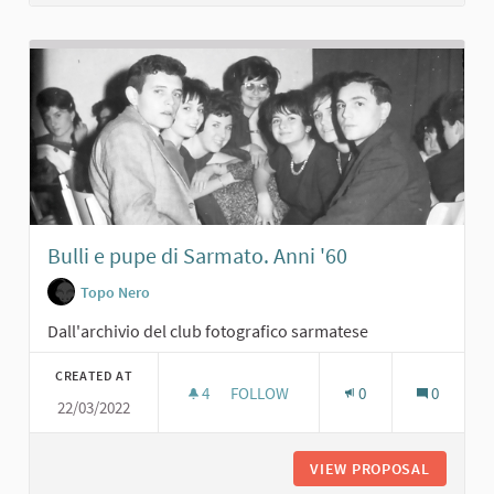
Bulli e pupe di Sarmato. Anni '60
Topo Nero
Dall'archivio del club fotografico sarmatese
CREATED AT
4
4 FOLLOWERS
FOLLOW
0
0
22/03/2022
BULLI E PUPE DI SARMATO. ANNI '60
VIEW PROPOSAL
BULLI E 