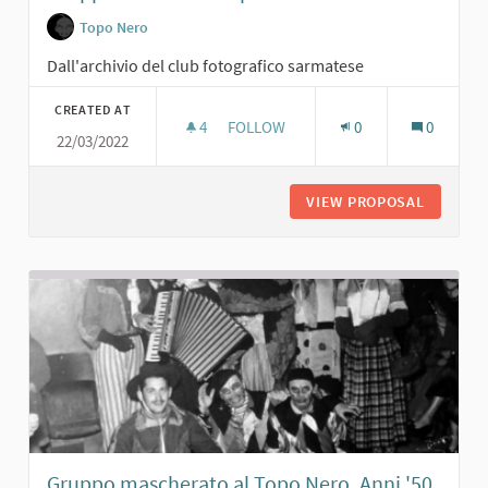
Topo Nero
Dall'archivio del club fotografico sarmatese
CREATED AT
4
4 FOLLOWERS
FOLLOW
0
0
22/03/2022
GRUPPO DI AMICI AL TOPO NERO. AN
VIEW PROPOSAL
GRUPPO 
Gruppo mascherato al Topo Nero. Anni '50