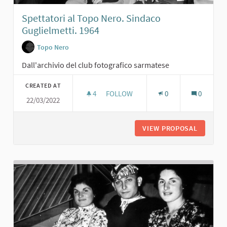
Spettatori al Topo Nero. Sindaco
Guglielmetti. 1964
Topo Nero
Dall'archivio del club fotografico sarmatese
CREATED AT
4
4 FOLLOWERS
FOLLOW
0
0
22/03/2022
SPETTATORI AL TOPO NERO. SINDAC
VIEW PROPOSAL
SPETTAT