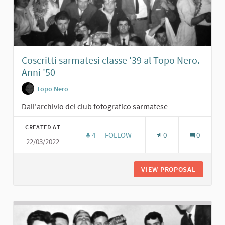
Coscritti sarmatesi classe '39 al Topo Nero.
Anni '50
Topo Nero
Dall'archivio del club fotografico sarmatese
CREATED AT
4
4 FOLLOWERS
FOLLOW
0
0
22/03/2022
COSCRITTI SARMATESI CLASSE '39 A
VIEW PROPOSAL
COSCRIT