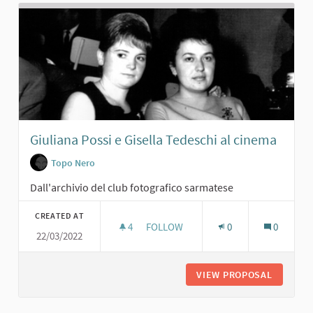
Giuliana Possi e Gisella Tedeschi al cinema
Topo Nero
Dall'archivio del club fotografico sarmatese
CREATED AT
4
4 FOLLOWERS
FOLLOW
0
0
22/03/2022
GIULIANA POSSI E GISELLA TEDESCH
VIEW PROPOSAL
GIULIAN